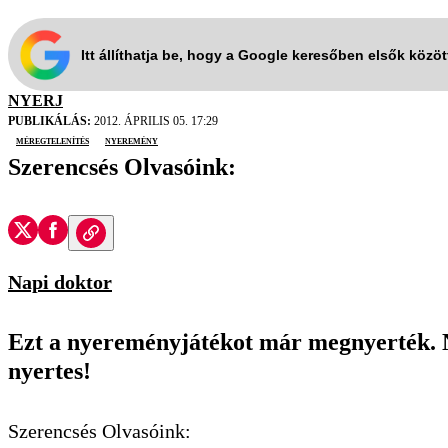
Itt állíthatja be, hogy a Google keresőben elsők közö
NYERJ
PUBLIKÁLÁS:
2012. ÁPRILIS 05. 17:29
méregtelenítés
nyeremény
Szerencsés Olvasóink:
Napi doktor
Ezt a nyereményjátékot már megnyerték. N
nyertes!
Szerencsés Olvasóink: