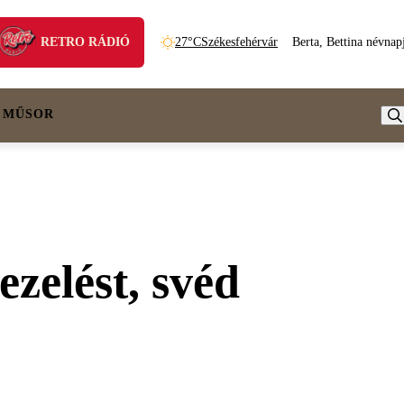
RETRO RÁDIÓ
27°C
Székesfehérvár
Berta, Bettina névnap
 MŰSOR
ezelést, svéd