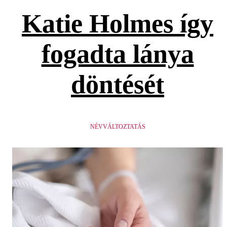
Katie Holmes így
fogadta lánya
döntését
NÉVVÁLTOZTATÁS