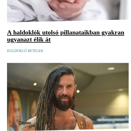
A haldoklók utolsó pillanataikban gyakran
ugyanazt élik át
HALDOKLÓ BETEGEK
Videó