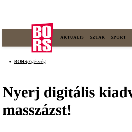
AKTUÁLIS
SZTÁR
SPORT
BORS
/
Egészség
Nyerj digitális kiad
masszázst!