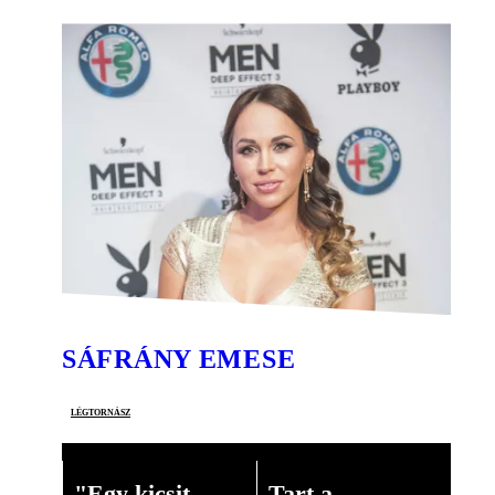
SÁFRÁNY EMESE
légtornász
"Egy kicsit
Tart a