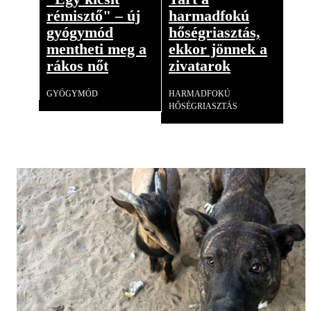
rémisztő" – új
harmadfokú
gyógymód
hőségriasztás,
mentheti meg a
ekkor jönnek a
rákos nőt
zivatarok
GYÓGYMÓD
HARMADFOKÚ
HŐSÉGRIASZTÁS