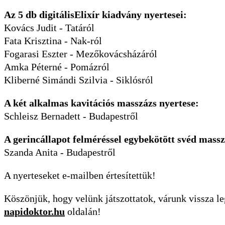
Az 5 db digitálisElixír kiadvány nyertesei:
Kovács Judit - Tatáról
Fata Krisztina - Nak-ról
Fogarasi Eszter - Mezőkovácsházáról
Amka Péterné - Pomázról
Kliberné Simándi Szilvia - Siklósról
A két alkalmas kavitációs masszázs nyertese:
Schleisz Bernadett - Budapestről
A gerincállapot felméréssel egybekötött svéd massz
Szanda Anita - Budapestről
A nyerteseket e-mailben értesítettük!
Köszönjük, hogy velünk játszottatok, várunk vissza le
napidoktor.hu
oldalán!