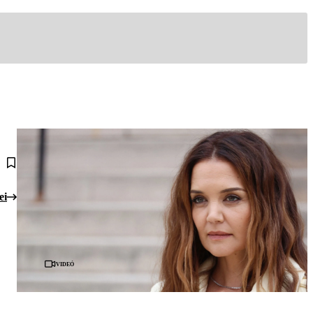
ei
Videó