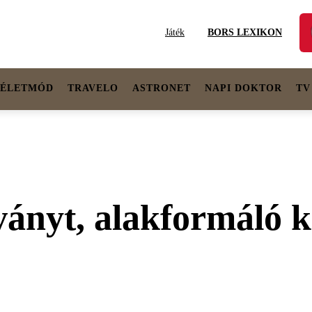
Játék
BORS LEXIKON
ÉLETMÓD
TRAVELO
ASTRONET
NAPI DOKTOR
TV
ványt, alakformáló k