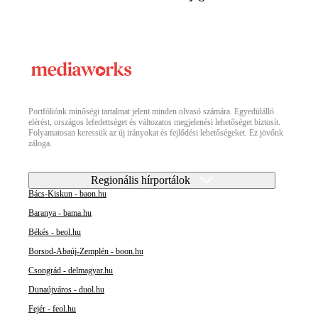
Portfóliónk minőségi tartalmat jelent minden olvasó számára. Egyedülálló
elérést, országos lefedettséget és változatos megjelenési lehetőséget biztosít.
Folyamatosan keressük az új irányokat és fejlődési lehetőségeket. Ez jövőnk
záloga.
Regionális hírportálok
Bács-Kiskun - baon.hu
Baranya - bama.hu
Békés - beol.hu
Borsod-Abaúj-Zemplén - boon.hu
Csongrád - delmagyar.hu
Dunaújváros - duol.hu
Fejér - feol.hu