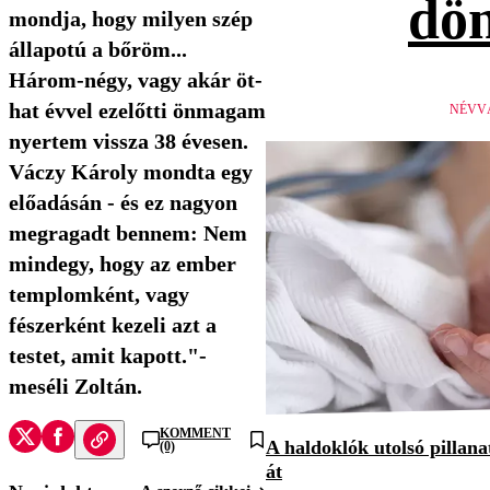
dön
mondja, hogy milyen szép
állapotú a bőröm...
Három-négy, vagy akár öt-
hat évvel ezelőtti önmagam
NÉVV
nyertem vissza 38 évesen.
Váczy Károly mondta egy
előadásán - és ez nagyon
megragadt bennem: Nem
mindegy, hogy az ember
templomként, vagy
fészerként kezeli azt a
testet, amit kapott."-
meséli Zoltán.
KOMMENT
A haldoklók utolsó pillan
(0)
át