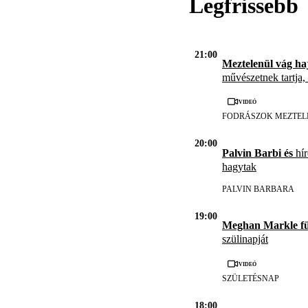
Legfrissebb
21:00
Meztelenül vág ha
művészetnek tartja,
Videó
FODRÁSZOK MEZTEL
20:00
Palvin Barbi és
hír
hagytak
PALVIN BARBARA
19:00
Meghan Markle f
szülinapját
Videó
SZÜLETÉSNAP
18:00