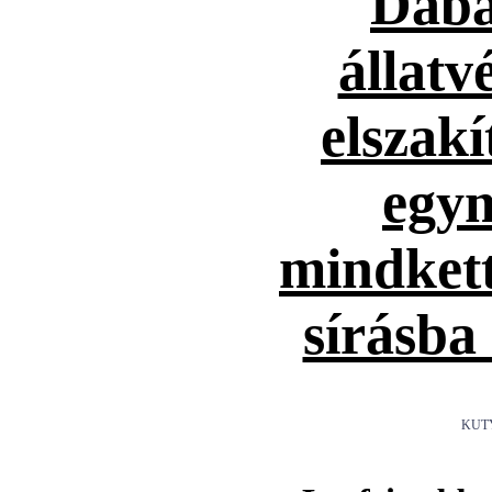
Daba
állatv
elszakí
egym
mindket
sírásba
KUT