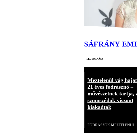
SÁFRÁNY EM
légtornász
Meztelenül vág hajat
21 éves fodrásznő –
művészetnek tartja, 
szomszédok viszont
kiakadtak
Videó
FODRÁSZOK MEZTELENÜL