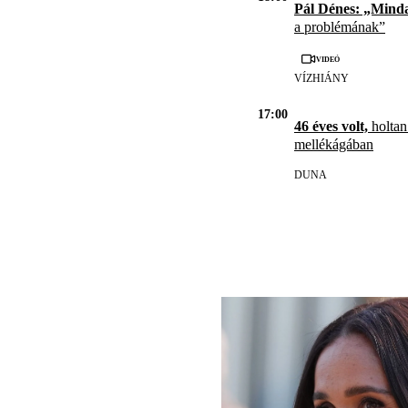
Pál Dénes: „Mind
a problémának”
Videó
VÍZHIÁNY
17:00
46 éves volt,
holtan
mellékágában
DUNA