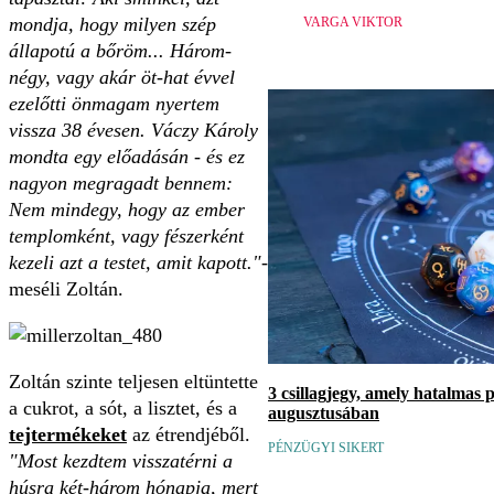
mondja, hogy milyen szép
VARGA VIKTOR
állapotú a bőröm... Három-
négy, vagy akár öt-hat évvel
ezelőtti önmagam nyertem
vissza 38 évesen. Váczy Károly
mondta egy előadásán - és ez
nagyon megragadt bennem:
Nem mindegy, hogy az ember
templomként, vagy fészerként
kezeli azt a testet, amit kapott."
-
meséli Zoltán.
Zoltán szinte teljesen eltüntette
3 csillagjegy, amely hatalmas 
a cukrot, a sót, a lisztet, és a
augusztusában
tejtermékeket
az étrendjéből.
PÉNZÜGYI SIKERT
"Most kezdtem visszatérni a
húsra két-három hónapja, mert