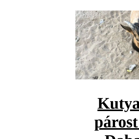
Kutya
párost