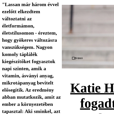
"Lassan már három évvel
ezelőtt elkezdtem
változtatni az
életformámon,
életstílusomon - éreztem,
hogy gyökeres változásra
vanszükségem. Nagyon
komoly táplálék
Videó
kiegészítőket fogyasztok
napi szinten, amik a
vitamin, ásványi anyag,
mikrotápanyag bevitelt
Katie H
elősegítik. Az eredmény
abban mutatkozik, amit az
fogad
ember a környezetében
tapasztal: Aki sminkel, azt