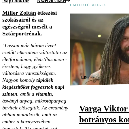
Napi doktor
A szerző cikkei
HALDOKLÓ BETEGEK
Miller Zoltán
étkezési
szokásairól és az
egészségről mesélt a
Sztárportrénak.
"Lassan már három évvel
ezelőtt elkezdtem változtatni az
életformámon, életstílusomon -
éreztem, hogy gyökeres
változásra vanszükségem.
Videó
Nagyon komoly
táplálék
kiegészítőket fogyasztok napi
szinten,
amik a
vitamin
,
ásványi anyag, mikrotápanyag
Varga Viktor 
bevitelt elősegítik. Az eredmény
abban mutatkozik, amit az
botrányos ko
ember a környezetében
tapasztal: Aki sminkel, azt