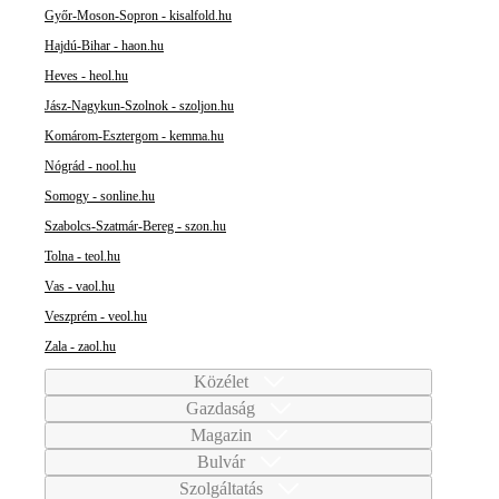
Győr-Moson-Sopron - kisalfold.hu
Hajdú-Bihar - haon.hu
Heves - heol.hu
Jász-Nagykun-Szolnok - szoljon.hu
Komárom-Esztergom - kemma.hu
Nógrád - nool.hu
Somogy - sonline.hu
Szabolcs-Szatmár-Bereg - szon.hu
Tolna - teol.hu
Vas - vaol.hu
Veszprém - veol.hu
Zala - zaol.hu
Közélet
Gazdaság
Magazin
Bulvár
Szolgáltatás