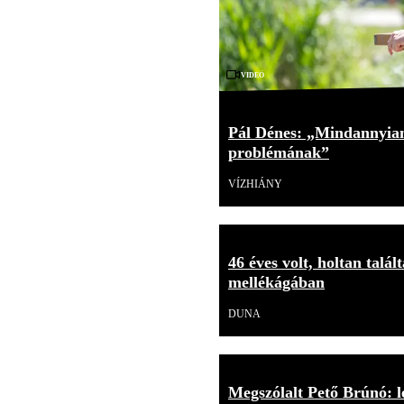
Videó
Pál Dénes: „Mindannyian
problémának”
VÍZHIÁNY
46 éves volt, holtan talá
mellékágában
DUNA
Megszólalt Pető Brúnó: l