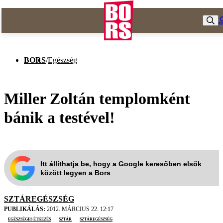
BORS
/
Egészség
Miller Zoltán templomként
bánik a testével!
Itt állíthatja be, hogy a Google keresőben elsők
között legyen a Bors
SZTÁREGÉSZSÉG
PUBLIKÁLÁS:
2012. MÁRCIUS 22. 12:17
egészséges étkezés
sztár
sztáregészség