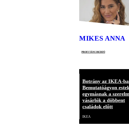
MIKES ANNA
profi táncoktató
Botrány az IKEA-ba
Bemutatóágyon este
egymásnak a szerelm
vásárlók a döbbent
családok előtt
IKEA