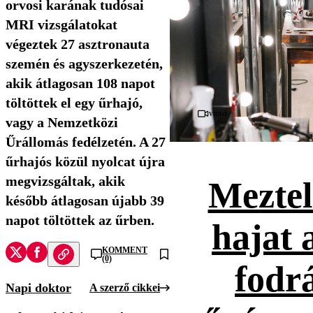
orvosi karának tudósai
MRI vizsgálatokat
végeztek 27 asztronauta
szemén és agyszerkezetén,
akik átlagosan 108 napot
töltöttek el egy űrhajó,
Videó
vagy a Nemzetközi
Űrállomás fedélzetén. A 27
űrhajós közül nyolcat újra
megvizsgáltak, akik
Meztel
később átlagosan újabb 39
napot töltöttek az űrben.
hajat 
KOMMENT
(0)
fodr
Napi doktor
A szerző cikkei