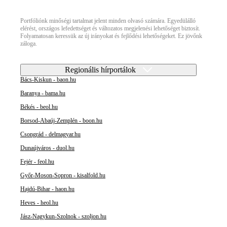
Portfóliónk minőségi tartalmat jelent minden olvasó számára. Egyedülálló
elérést, országos lefedettséget és változatos megjelenési lehetőséget biztosít.
Folyamatosan keressük az új irányokat és fejlődési lehetőségeket. Ez jövőnk
záloga.
Regionális hírportálok
Bács-Kiskun - baon.hu
Baranya - bama.hu
Békés - beol.hu
Borsod-Abaúj-Zemplén - boon.hu
Csongrád - delmagyar.hu
Dunaújváros - duol.hu
Fejér - feol.hu
Győr-Moson-Sopron - kisalfold.hu
Hajdú-Bihar - haon.hu
Heves - heol.hu
Jász-Nagykun-Szolnok - szoljon.hu