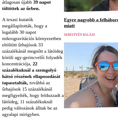
átlagosan újabb
39 napot
Videó
töltöttek az űrben.
A texasi kutatók
Egyre nagyobb a felháboro
miatt
megállapították, hogy a
legalább 30 napot
SEBESTYÉN BALÁZS
mikrogravitációs környezetben
eltöltött űrhajósok 33
százalékánál megnőtt a látóideg
körüli agy-gerincvelői folyadék
koncentrációja,
22
százalékuknál a szemgolyó
hátsó részének ellaposodását
tapasztalták,
továbbá az
űrhajósok 15 százalékánál
megfigyelték, hogy felduzzadt a
látóideg, 11 százalékuknál
pedig változások álltak be az
agyalapi mirigyben.