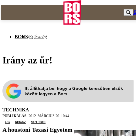
BORS
/
Egészség
Irány az űr!
Itt állíthatja be, hogy a Google keresőben elsők
között legyen a Bors
TECHNIKA
PUBLIKÁLÁS:
2012. MÁRCIUS 20. 10:44
agy
kutatás
Napi Hírek
A houstoni Texasi Egyetem