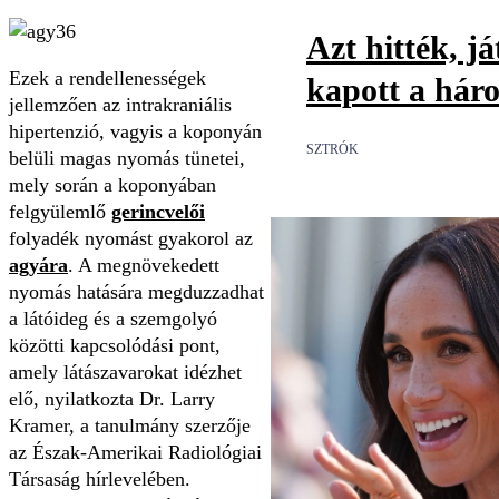
Azt hitték, já
Ezek a rendellenességek
kapott a háro
jellemzően az intrakraniális
hipertenzió, vagyis a koponyán
SZTRÓK
belüli magas nyomás tünetei,
mely során a koponyában
felgyülemlő
gerincvelői
folyadék nyomást gyakorol az
agyára
. A megnövekedett
nyomás hatására megduzzadhat
a látóideg és a szemgolyó
közötti kapcsolódási pont,
amely látászavarokat idézhet
elő, nyilatkozta Dr. Larry
Kramer, a tanulmány szerzője
az Észak-Amerikai Radiológiai
Társaság hírlevelében.