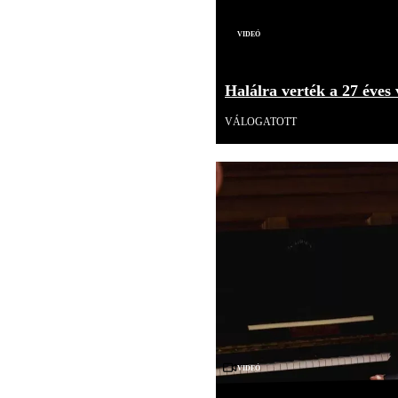
Videó
Halálra verték a 27 éves 
VÁLOGATOTT
Videó