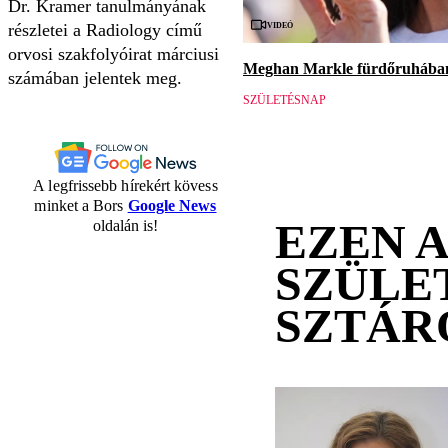
Dr. Kramer tanulmányának
Videó
részletei a Radiology című
orvosi szakfolyóirat márciusi
Meghan Markle fürdőruhában 
számában jelentek meg.
SZÜLETÉSNAP
A legfrissebb hírekért kövess
minket a Bors
Google News
EZEN 
oldalán is!
SZÜLE
SZTÁR