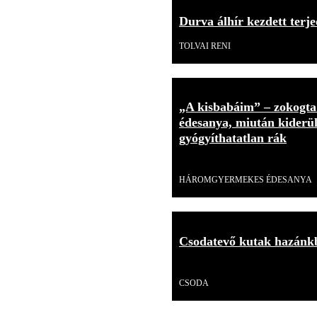
Durva álhír kezdett terje
TOLVAI RENI
„A kisbabáim” – zokogt
édesanya, miután kiderült
gyógyíthatatlan rák
Videó
HÁROMGYERMEKES ÉDESANYA
Csodatevő kutak hazánkb
Videó
CSODA