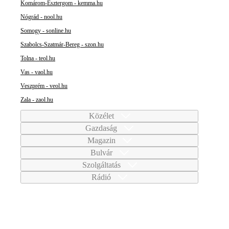
Komárom-Esztergom - kemma.hu
Nógrád - nool.hu
Somogy - sonline.hu
Szabolcs-Szatmár-Bereg - szon.hu
Tolna - teol.hu
Vas - vaol.hu
Veszprém - veol.hu
Zala - zaol.hu
Közélet
Gazdaság
Magazin
Bulvár
Szolgáltatás
Rádió