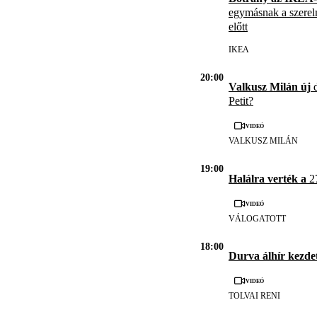
egymásnak a szerel
előtt
IKEA
20:00
Valkusz Milán új
d
Petit?
Videó
VALKUSZ MILÁN
19:00
Halálra verték a
27
Videó
VÁLOGATOTT
18:00
Durva álhír kezde
Videó
TOLVAI RENI