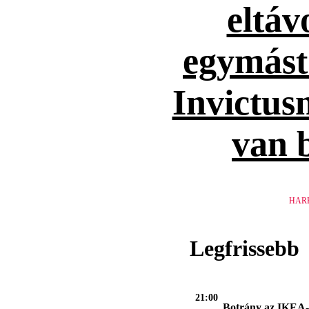
eltáv
egymást
Invictusn
van 
HAR
Legfrissebb
21:00
Botrány az IKEA-