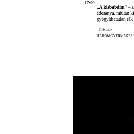
17:00
„A kisbabáim” –
z
édesanya, miután kid
gyógyíthatatlan rák
Videó
HÁROMGYERMEKES 