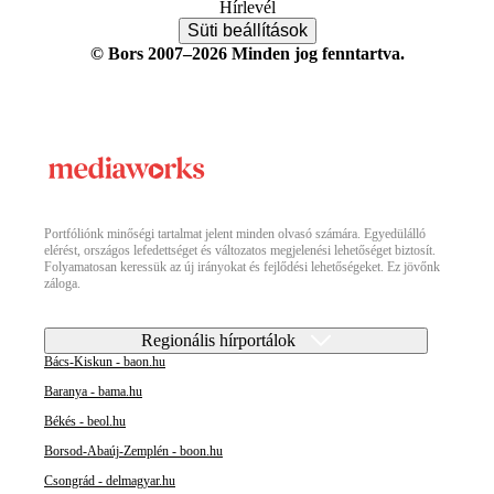
Hírlevél
Süti beállítások
© Bors 2007–2026 Minden jog fenntartva.
Portfóliónk minőségi tartalmat jelent minden olvasó számára. Egyedülálló
elérést, országos lefedettséget és változatos megjelenési lehetőséget biztosít.
Folyamatosan keressük az új irányokat és fejlődési lehetőségeket. Ez jövőnk
záloga.
Regionális hírportálok
Bács-Kiskun - baon.hu
Baranya - bama.hu
Békés - beol.hu
Borsod-Abaúj-Zemplén - boon.hu
Csongrád - delmagyar.hu