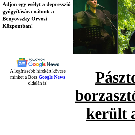
Adjon egy esélyt a depresszió
gyógyítására nálunk a
Benyovszky Orvosi
Központban
!
A legfrissebb hírekért kövess
Pászt
minket a Bors
Google News
oldalán is!
borzaszt
került 