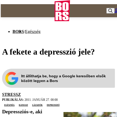
BORS
/
Egészség
A fekete a depresszió jele?
Itt állíthatja be, hogy a Google keresőben elsők
között legyen a Bors
STRESSZ
PUBLIKÁLÁS:
2011. JANUÁR 27. 00:00
egészség
kamasz
Lázadók
depresszió
Depressziós-e, aki