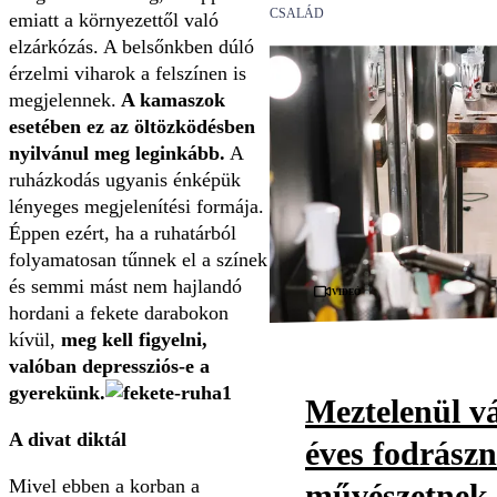
CSALÁD
emiatt a környezettől való
elzárkózás. A belsőnkben dúló
érzelmi viharok a felszínen is
megjelennek.
A kamaszok
esetében ez az öltözködésben
nyilvánul meg leginkább.
A
ruházkodás ugyanis énképük
lényeges megjelenítési formája.
Éppen ezért, ha a ruhatárból
folyamatosan tűnnek el a színek
és semmi mást nem hajlandó
Videó
hordani a fekete darabokon
kívül,
meg kell figyelni,
valóban depressziós-e a
gyerekünk.
Meztelenül vá
A divat diktál
éves fodrászn
Mivel ebben a korban a
művészetnek t