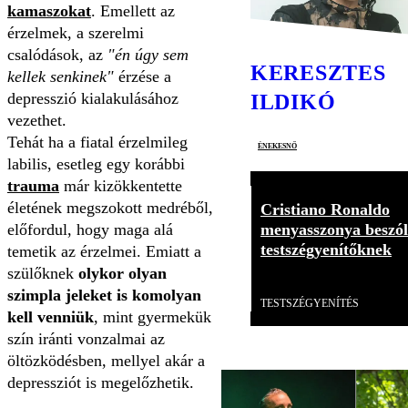
kamaszokat
. Emellett az
érzelmek, a szerelmi
csalódások, az
"én úgy sem
KERESZTES
kellek senkinek"
érzése a
depresszió kialakulásához
ILDIKÓ
vezethet.
Tehát ha a fiatal érzelmileg
énekesnő
labilis, esetleg egy korábbi
trauma
már kizökkentette
életének megszokott medréből,
Cristiano Ronaldo
előfordul, hogy maga alá
menyasszonya beszól
testszégyenítőknek
temetik az érzelmei. Emiatt a
szülőknek
olykor olyan
Videó
szimpla jeleket is komolyan
TESTSZÉGYENÍTÉS
kell venniük
, mint gyermekük
szín iránti vonzalmai az
öltözködésben, mellyel akár a
depressziót is megelőzhetik.