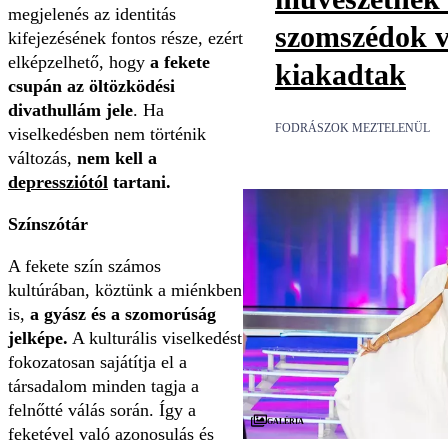
megjelenés az identitás
szomszédok v
kifejezésének fontos része, ezért
elképzelhető, hogy
a fekete
kiakadtak
csupán az öltözködési
divathullám jele
. Ha
FODRÁSZOK MEZTELENÜL
viselkedésben nem történik
változás,
nem kell a
depressziótól
tartani.
Színszótár
A fekete szín számos
kultúrában, köztünk a miénkben
is,
a gyász és a szomorúság
jelképe.
A kulturális viselkedést
fokozatosan sajátítja el a
társadalom minden tagja a
felnőtté válás során. Így a
Galéria
feketével való azonosulás és