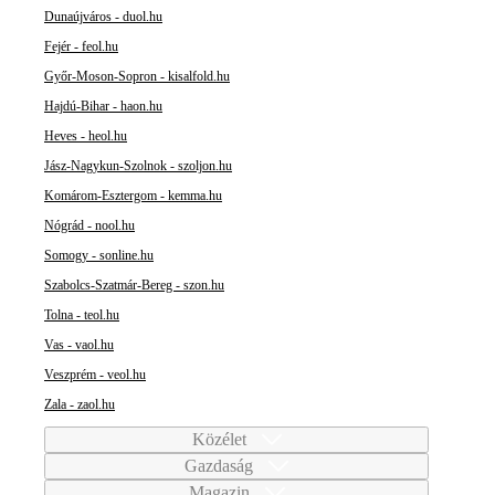
Dunaújváros - duol.hu
Fejér - feol.hu
Győr-Moson-Sopron - kisalfold.hu
Hajdú-Bihar - haon.hu
Heves - heol.hu
Jász-Nagykun-Szolnok - szoljon.hu
Komárom-Esztergom - kemma.hu
Nógrád - nool.hu
Somogy - sonline.hu
Szabolcs-Szatmár-Bereg - szon.hu
Tolna - teol.hu
Vas - vaol.hu
Veszprém - veol.hu
Zala - zaol.hu
Közélet
Gazdaság
Magazin