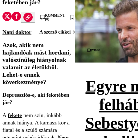
feketében jár?
KOMMENT
(0)
Napi doktor
A szerző cikkei
Azok, akik nem
Videó
hajlandóak mást hordani,
valószínűleg hiányolnak
valamit az életükből.
Lehet-e ennek
Egyre 
következménye?
Depressziós-e, aki feketében
felhá
jár?
A
fekete
nem szín, inkább
Sebesty
annak hiánya. A kamasz kor a
fiatal és a szülő számára
egyaránt nehéz időszak.
Nem