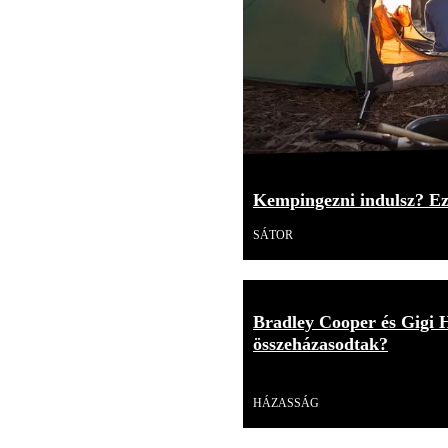
Kempingezni indulsz? Ezt
SÁTOR
Bradley Cooper és Gigi 
összeházasodtak?
Videó
HÁZASSÁG