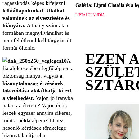
ragaszkodás képes kifejezni
Galéria: Liptai Claudia és a l
lelkiállapotunkat
.
Utalhat
LIPTAI CLAUDIA
valaminek az elvesztésére és
hiányára.
A hiány számtalan
formában megnyilvánulhat és
nem feltétlenül kell tárgyiasult
formát öltenie.
EZEN 
A
SZÜLE
fiatalok esetében legfőképpen a
biztonság hiánya, vagyis
a
SZTÁR
bizonytalanság érzésének
fokozódása alakíthatja ki ezt
a viselkedést.
Vajon jó irányba
halad az életem? Vajon én is
leszek egyszer annyira sikeres,
mint a példaképem? Ehhez
hasonló kérdések tömkelege
bizonytalanítja el a