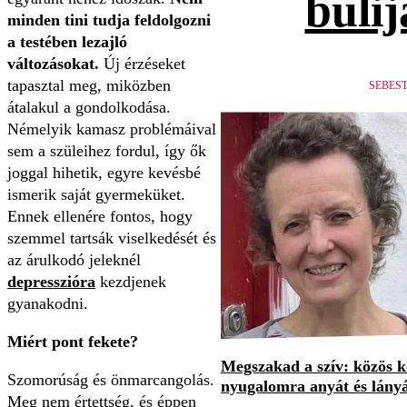
bulij
minden tini tudja feldolgozni
a testében lezajló
változásokat.
Új érzéseket
tapasztal meg, miközben
SEBES
átalakul a gondolkodása.
Némelyik kamasz problémáival
sem a szüleihez fordul, így ők
joggal hihetik, egyre kevésbé
ismerik saját gyermeküket.
Ennek ellenére fontos, hogy
szemmel tartsák viselkedését és
az árulkodó jeleknél
depresszióra
kezdjenek
gyanakodni.
Miért pont fekete?
Megszakad a szív: közös 
Szomorúság és önmarcangolás.
nyugalomra anyát és lány
Meg nem értettség, és éppen