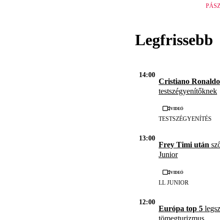
PÁS
Legfrissebb
14:00
Cristiano Ronald
testszégyenítőknek
Videó
TESTSZÉGYENÍTÉS
13:00
Frey Timi után
sző
Junior
Videó
LL JUNIOR
12:00
Európa top 5
legsz
tömegturizmus