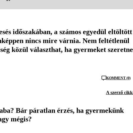
és időszakában, a számos egyedül eltöltött
nképpen nincs mire várnia. Nem feltétlenül
ég közül választhat, ha gyermeket szeretne
KOMMENT (0)
A szerző cikk
baba? Bár páratlan érzés, ha gyermekünk
Vagy mégis?