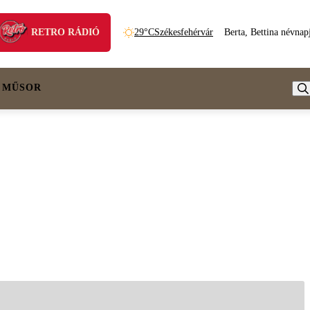
RETRO RÁDIÓ
29°C
Székesfehérvár
Berta, Bettina névnap
 MŰSOR