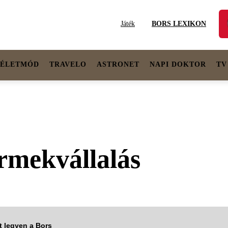
Játék
BORS LEXIKON
ÉLETMÓD
TRAVELO
ASTRONET
NAPI DOKTOR
TV
rmekvállalás
tt legyen a Bors