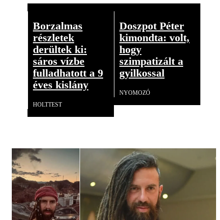
Borzalmas
Doszpot Péter
részletek
kimondta: volt,
derültek ki:
hogy
sáros vízbe
szimpatizált a
fulladhatott a 9
gyilkossal
éves kislány
NYOMOZÓ
HOLTTEST