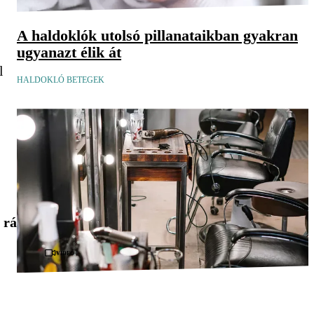
A haldoklók utolsó pillanataikban gyakran
ugyanazt élik át
l
HALDOKLÓ BETEGEK
 rá
Videó