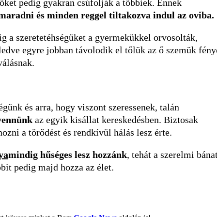
öket pedig gyakran csúfolják a többiek. Ennek
maradni és minden reggel tiltakozva indul az oviba.
g a szeretetéhségüket a gyermekükkel orvosolták,
eledve egyre jobban távolodik el tőlük az ő szemük fény
válásnak.
égünk és arra, hogy viszont szeressenek, talán
vennünk
az egyik kisállat kereskedésben. Biztosak
zni a törődést és rendkívül hálás lesz érte.
ya
mindig hűséges lesz hozzánk
, tehát a szerelmi bána
bit pedig majd hozza az élet.