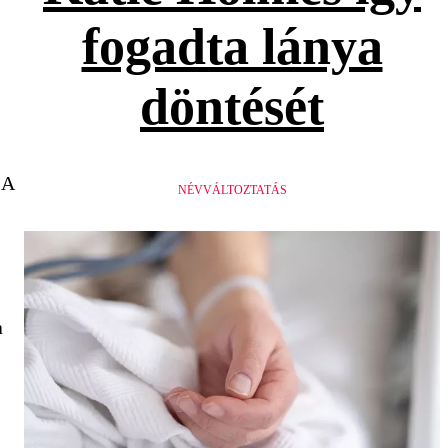
fogadta lánya
döntését
A
NÉVVÁLTOZTATÁS
a