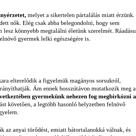
ányérzetet,
melyet a sikertelen pártalálás miatt érzünk.
edett nők. Elég csak abba belegondolni, hogy sem
 lesz könnyebb megtalálni életünk szerelmét. Ráadásu
elnövő gyermek lelki egészségére is.
kara elterelődik a figyelmük magányos sorsukról,
 irányíthatják. Ám ennek hosszútávon mutatkozik meg a
következtében gyermekünk nehezen fog megbirkózni a
ást követően, a legtöbb hasonló helyzetben felnövő
igyelem.
 az anyai törődést, emiatt bátortalanokká válnak, és