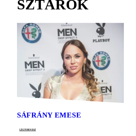
SZTÁROK
SÁFRÁNY EMESE
légtornász