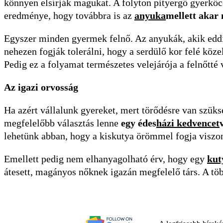
könnyen elsírják magukat. A folyton pityergő gyerkőc
eredménye, hogy továbbra is az
anyuka
mellett akar 
Egyszer minden gyermek felnő. Az anyukák, akik eddi
nehezen fogják tolerálni, hogy a serdülő kor felé köz
Pedig ez a folyamat természetes velejárója a felnőtté 
Az igazi orvosság
Ha azért vállalunk gyereket, mert törődésre van szüks
megfelelőbb választás lenne
egy édes
házi kedvencet
lehetünk abban, hogy a kiskutya örömmel fogja viszono
Emellett pedig nem elhanyagolható érv, hogy egy
kut
átesett, magányos nőknek igazán megfelelő társ. A töb