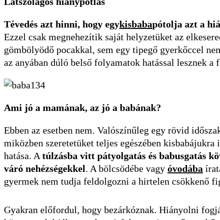
Látszólagos hiánypótlás
Tévedés azt hinni, hogy egy
kisbaba
pótolja azt a hi
Ezzel csak megnehezítik saját helyzetüket az elkeser
gömbölyödő pocakkal, sem egy tipegő gyerkőccel nem
az anyában dúló belső folyamatok hatással lesznek a f
Ami jó a mamának, az jó a babának?
Ebben az esetben nem. Valószínűleg egy rövid idősza
miközben szeretetüket teljes egészében kisbabájukra
hatása. A
túlzásba vitt pátyolgatás és babusgatás 
váró nehézségekkel
. A bölcsödébe vagy
óvodába
írat
gyermek nem tudja feldolgozni a hirtelen csökkenő f
Gyakran előfordul, hogy bezárkóznak. Hiányolni fogják