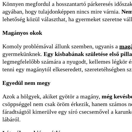
Könnyen megfordul a hosszantartó párkeresés időszaká
agyában, hogy tulajdonképpen nincs mire várnia.
Nem 
lehetőség közül választhat, ha gyermeket szeretne vál
Magányos okok
Komoly problémával állunk szemben, ugyanis a
mag
gyermekünknek.
Egy kisbabának születése első pilla
legmegfelelőbb számára a nyugodt, kellemes légkör és
tenni egy magánytól elkeseredett, szeretetéhségben s
Egyedül nem megy
Azok a hölgyek, akiket gyötör a magány,
még kevésbé
csöppséggel nem csak öröm érkezik, hanem számos ne
fáradtságtól kimerülve egy síró csecsemővel a karun
lábáról.