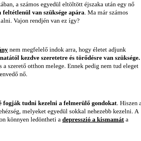
ban, a számos egyedül eltöltött éjszaka után egy nő
feltétlenül van szüksége apára
. Ma már számos
lalni. Vajon rendjén van ez így?
ány
nem megfelelő indok arra, hogy életet adjunk
natától kezdve szeretetre és törődésre van szüksége.
 a szerető otthon melege. Ennek pedig nem tud eleget
zenvedő nő.
 fogják tudni kezelni a felmerülő gondokat
. Hiszen 
hézség, melyeket egyedül sokkal nehezebb kezelni. A
kon könnyen ledöntheti a
depresszió a kismamát
a