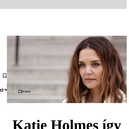
ei
Videó
Katie Holmes így