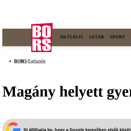
AKTUÁLIS
SZTÁR
SPORT
BORS
/
Egészség
Magány helyett gye
Itt állíthatja be, hogy a Google keresőben elsők közö