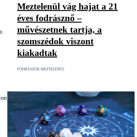
Meztelenül vág hajat a 21
éves fodrásznő –
művészetnek tartja, a
e.
szomszédok viszont
kiakadtak
FODRÁSZOK MEZTELENÜL
ton