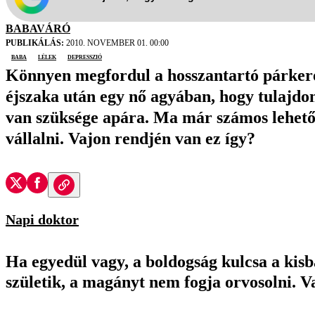
BABAVÁRÓ
PUBLIKÁLÁS:
2010. NOVEMBER 01. 00:00
baba
lélek
depresszió
Könnyen megfordul a hosszantartó párkeres
éjszaka után egy nő agyában, hogy tulajdo
van szüksége apára. Ma már számos lehetős
vállalni. Vajon rendjén van ez így?
Napi doktor
Ha egyedül vagy, a boldogság kulcsa a kis
születik, a magányt nem fogja orvosolni. 