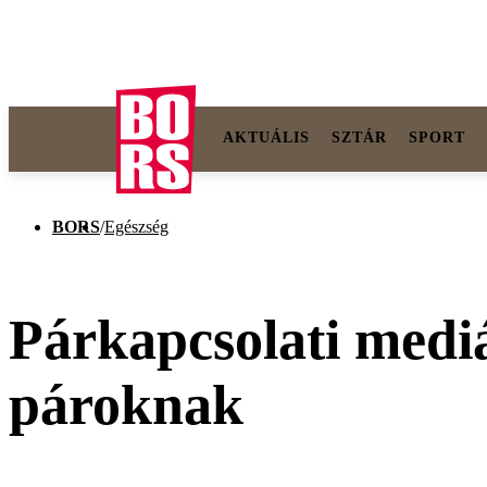
AKTUÁLIS
SZTÁR
SPORT
BORS
/
Egészség
Párkapcsolati medi
pároknak