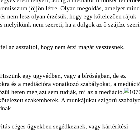
egyes eredményért, addig a mediátor mindkét fél érdek
promisszum jöjjön létre. Olyan megoldás, amelyet mind
, és nem lesz olyan érzésük, hogy egy kötelezően rájuk
 És melyikünk nem szereti, ha a dolgok az ő szájíze szeri
 fel az asztaltól, hogy nem érzi magát vesztesnek.
iszünk egy ügyvédben, vagy a bíróságban, de ez
okra és a mediációra vonatkozó szabályokat, a mediáci
zül heten még azt sem tudják, mi az a mediáció.
a kötelezett szakemberek. A munkájukat szigorú szabály
dnak.
vitás céges ügyekben segédkeznek, vagy kártérítési