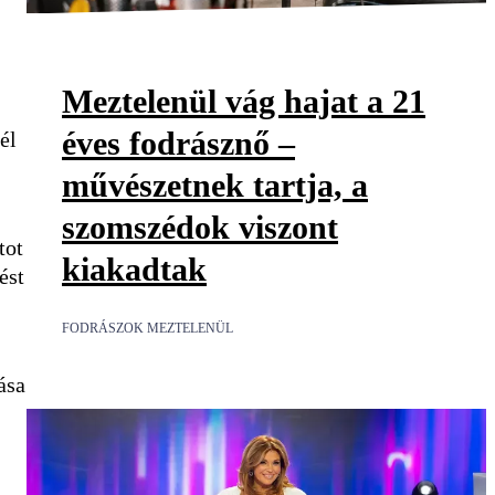
Meztelenül vág hajat a 21
éves fodrásznő –
él
művészetnek tartja, a
szomszédok viszont
tot
kiakadtak
ést
FODRÁSZOK MEZTELENÜL
ása