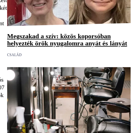
eit
két
nt
Megszakad a szív: közös koporsóban
helyezték örök nyugalomra anyát és lányát
CSALÁD
ós
ok
Videó