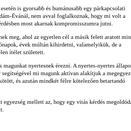
k esetén is gyorsabb és humánusabb egy párkapcsolati
dám-Évánál, nem avval foglalkoznak, hogy mi volt a
 kérdésben most akarnak kompromisszumra jutni.
ek meg, ahol az egyetlen cél a másik felett aratott min
ónapok, évek múltán kihirdetni, valamelyikük, de a
en ítélet született.
k magunkat nyertesnek érezni. A nyertes-nyertes állapo
or segítségével mi magunk aktívan alakítjuk a megegyez
kötött, és azután mindkét félre kötelezően betartandó
t egyezség mellett az, hogy egy vitás kérdés megoldód
t.