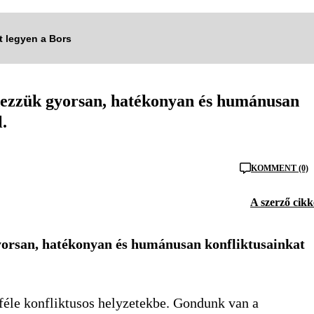
tt legyen a Bors
dezzük gyorsan, hatékonyan és humánusan
.
KOMMENT (0)
A szerző cikk
yorsan, hatékonyan és humánusan konfliktusainkat
féle konfliktusos helyzetekbe. Gondunk van a