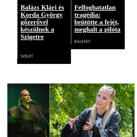
Balázs Klári és
Felfoghatatlan
Korda György
tragédia:
gőzerővel
beütötte a fejét,
készülnek a
meghalt a pilóta
Szigetre
BALESET
Videó
SZIGET