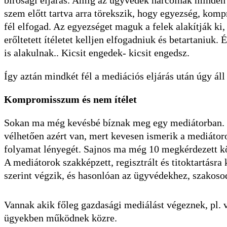
bírósági eljárás. Amíg az ügyvédek harcolnak minden 
szem előtt tartva arra törekszik, hogy egyezség, kom
fél elfogad. Az egyezséget maguk a felek alakítják ki
erőltetett ítéletet kelljen elfogadniuk és betartaniuk.
is alakulnak.. Kicsit engedek- kicsit engedsz.
Így aztán mindkét fél a mediációs eljárás után úgy áll
Kompromisszum és nem ítélet
Sokan ma még kevésbé bíznak meg egy mediátorban. H
vélhetően azért van, mert kevesen ismerik a mediátor
folyamat lényegét. Sajnos ma még 10 megkérdezett kö
A mediátorok szakképzett, regisztrált és titoktartásr
szerint végzik, és hasonlóan az ügyvédekhez, szakoso
Vannak akik főleg gazdasági mediálást végeznek, pl. 
ügyekben működnek közre.