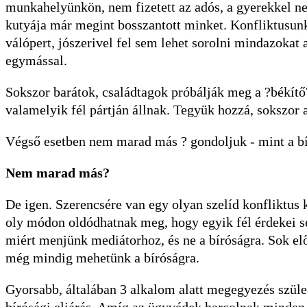
munkahelyünkön, nem fizetett az adós, a gyerekkel ne
kutyája már megint bosszantott minket. Konfliktusun
válópert, jószerivel fel sem lehet sorolni mindazokat
egymással.
Sokszor barátok, családtagok próbálják meg a ?békítő?
valamelyik fél pártján állnak. Tegyük hozzá, sokszor 
Végső esetben nem marad más ? gondoljuk - mint a bí
Nem marad más?
De igen. Szerencsére van egy olyan szelíd konfliktus
oly módon oldódhatnak meg, hogy egyik fél érdekei s
miért menjünk mediátorhoz, és ne a bíróságra. Sok el
még mindig mehetünk a bíróságra.
Gyorsabb, általában 3 alkalom alatt megegyezés szül