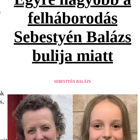
a
felháborodás
Sebestyén Balázs
bulija miatt
SEBESTYÉN BALÁZS
ák
s,