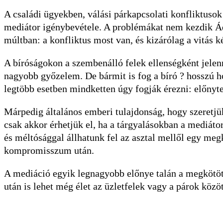
A családi ügyekben, válási párkapcsolati konfliktuso
mediátor igénybevétele. A problémákat nem kezdik Á
múltban: a konfliktus most van, és kizárólag a vitás
A bíróságokon a szembenálló felek ellenségként jelenn
nagyobb győzelem. De bármit is fog a bíró ? hosszú h
legtöbb esetben mindketten úgy fogják érezni: előnytel
Márpedig általános emberi tulajdonság, hogy szeretjü
csak akkor érhetjük el, ha a tárgyalásokban a mediát
és méltósággal állhatunk fel az asztal mellől egy meg
kompromisszum után.
A mediáció egyik legnagyobb előnye talán a megkötöt
után is lehet még élet az üzletfelek vagy a párok közöt