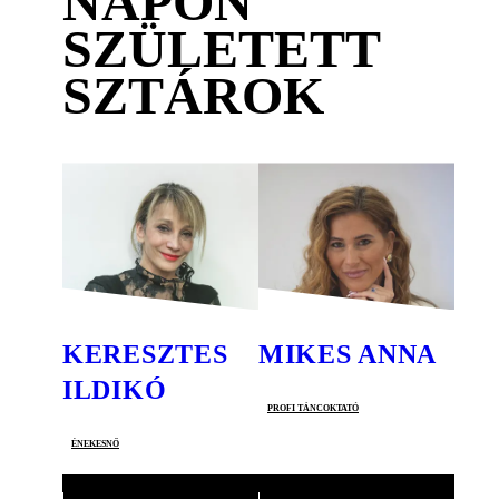
NAPON
SZÜLETETT
SZTÁROK
KERESZTES
MIKES ANNA
ILDIKÓ
profi táncoktató
énekesnő