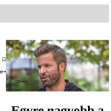
ei
Videó
Egyre nagyobb a