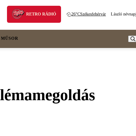
RETRO RÁDIÓ
26°C
Székesfehérvár
László névnap
 MŰSOR
oblémamegoldás