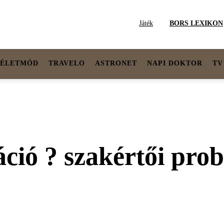
Játék
BORS LEXIKON
ÉLETMÓD
TRAVELO
ASTRONET
NAPI DOKTOR
TV
áció ? szakértői pr