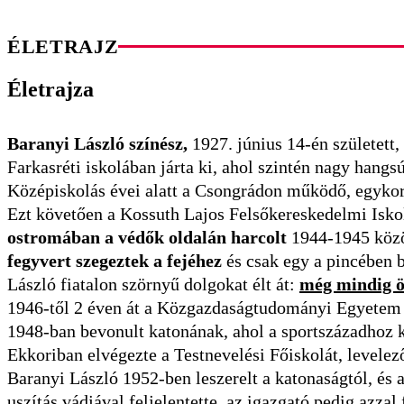
ÉLETRAJZ
Életrajza
Baranyi László színész,
1927. június 14-én született
Farkasréti iskolában járta ki, ahol szintén nagy hangsú
Középiskolás évei alatt a Csongrádon működő, egyko
Ezt követően a Kossuth Lajos Felsőkereskedelmi Iskolá
ostromában a védők oldalán harcolt
1944-1945 közöt
fegyvert szegeztek a fejéhez
és csak egy a pincében b
László fiatalon szörnyű dolgokat élt át:
még mindig ö
1946-től 2 éven át a Közgazdaságtudományi Egyetem h
1948-ban bevonult katonának, ahol a sportszázadhoz k
Ekkoriban elvégezte a Testnevelési Főiskolát, levele
Baranyi László 1952-ben leszerelt a katonaságtól, és
uszítás vádjával feljelentette, az igazgató pedig azza