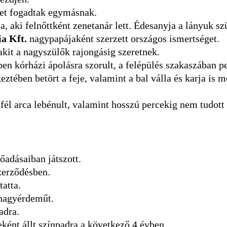
get fogadtak egymásnak.
 aki felnőttként zenetanár lett. Édesanyja a lányuk sz
a Kft.
nagypapájaként szerzett országos ismertséget.
 akit a nagyszülők rajongásig szeretnek.
n kórházi ápolásra szorult, a felépülés szakaszában ped
ztében betört a feje, valamint a bal válla és karja is 
a fél arca lebénult, valamint hosszú percekig nem tudott
őadásaiban játszott.
szerződésben.
tatta.
 nagyérdeműt.
adra.
ént állt színpadra a következő 4 évben.