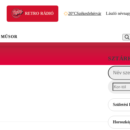
RETRO RÁDIÓ
20°C
Székesfehérvár
László névnap
 MŰSOR
SZTÁR
Születési 
Horoszkó