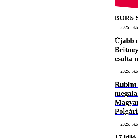
BORS 
2025. okt
Újabb d
Britney
csalta 
2025. okt
Rubint
megalak
Magyaro
Polgár
2025. okt
17 kiló