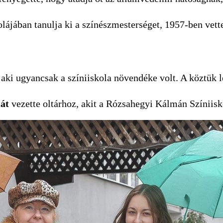
ájában tanulja ki a színészmesterséget, 1957-ben vette
, aki ugyancsak a színiiskola növendéke volt. A köztük 
át
vezette oltárhoz, akit a Rózsahegyi Kálmán Színiis