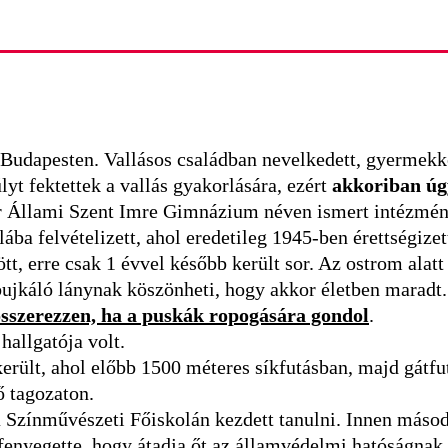
, Budapesten. Vallásos családban nevelkedett, gyermekk
lyt fektettek a vallás gyakorlására, ezért
akkoriban úgy
r Állami Szent Imre Gimnázium néven ismert intézmén
ba felvételizett, ahol eredetileg 1945-ben érettségize
t, erre csak 1 évvel később került sor. Az ostrom alat
ujkáló lánynak köszönheti, hogy akkor életben maradt.
sszerezzen, ha a puskák ropogására gondol
.
allgatója volt.
erült, ahol előbb 1500 méteres síkfutásban, majd gátf
ző tagozaton.
 a Színművészeti Főiskolán kezdett tanulni. Innen máso
l fenyegette, hogy átadja őt az államvédelmi hatóságnak