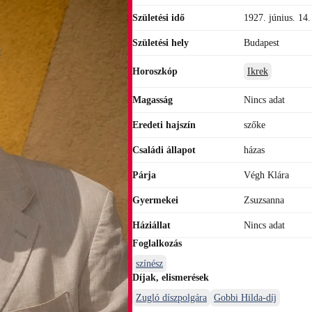
Születési idő
1927. június. 14.
Születési hely
Budapest
Horoszkóp
Ikrek
Magasság
Nincs adat
Eredeti hajszín
szőke
Családi állapot
házas
Párja
Végh Klára
Gyermekei
Zsuzsanna
Háziállat
Nincs adat
Foglalkozás
színész
Díjak, elismerések
Zugló díszpolgára
Gobbi Hilda-díj