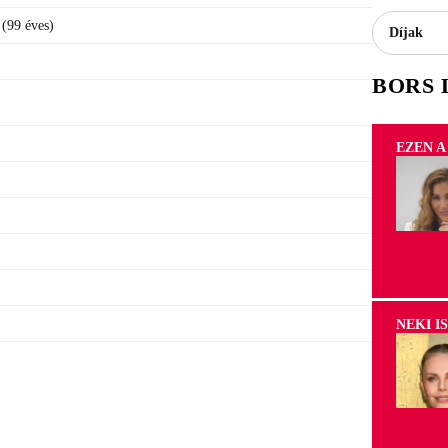
 (99 éves)
Díjak
BORS 
EZEN A
NEKI I