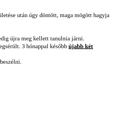
ületése után úgy döntött, maga mögött hagyja
ig újra meg kellett tanulnia járni.
megsérült. 3 hónappal később
újabb két
 beszélni.