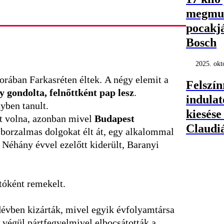
megmut
pocakj
Bosch
2025. okt
orában Farkasréten éltek. A négy elemit a
Felszín
 gondolta, felnőttként pap lesz
.
indula
yben tanult.
kiesése
tt volna, azonban mivel
Budapest
Claudi
t borzalmas dolgokat élt át, egy alkalommal
 Néhány évvel ezelőtt kiderült, Baranyi
utóként remekelt.
dévben kizárták, mivel egyik évfolyamtársa
, végül pártfegyelmivel elbocsátották a