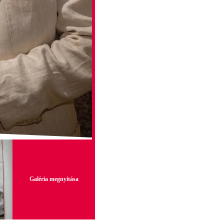
Galéria megnyitása