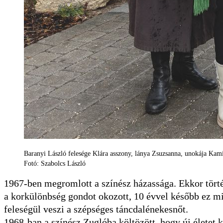
Baranyi László felesége Klára asszony, lánya Zsuzsanna, unokája Kami
Fotó: Szabolcs László
1967-ben megromlott a színész házassága. Ekkor törté
a korkülönbség gondot okozott, 10 évvel később ez mit
feleségül veszi a szépséges táncdalénekesnőt.
1968-ban a színész Zuglóba költözött, hogy új életet 