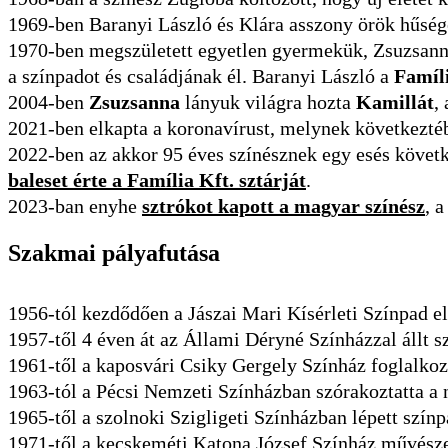
1969-ben Baranyi László és Klára asszony örök hűsé
1970-ben megszületett egyetlen gyermekük, Zsuzsanna,
a színpadot és családjának él. Baranyi László a
Famíli
2004-ben
Zsuzsanna
lányuk világra hozta
Kamillát
,
2021-ben elkapta a koronavírust, melynek következtébe
2022-ben az akkor 95 éves színésznek egy esés követke
baleset érte a Família Kft. sztárját
.
2023-ban enyhe
sztrókot kapott a magyar színész
, 
Szakmai pályafutása
1956-tól kezdődően a Jászai Mari Kísérleti Színpad el
1957-től 4 éven át az Állami Déryné Színházzal állt 
1961-től a kaposvári Csiky Gergely Színház foglalkoz
1963-tól a Pécsi Nemzeti Színházban szórakoztatta a
1965-től a szolnoki Szigligeti Színházban lépett színp
1971-től a kecskeméti Katona József Színház művészek