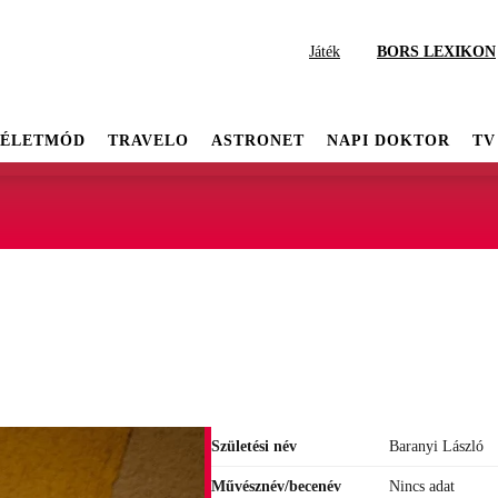
Játék
BORS LEXIKON
ÉLETMÓD
TRAVELO
ASTRONET
NAPI DOKTOR
TV
Születési név
Baranyi László
Művésznév/becenév
Nincs adat