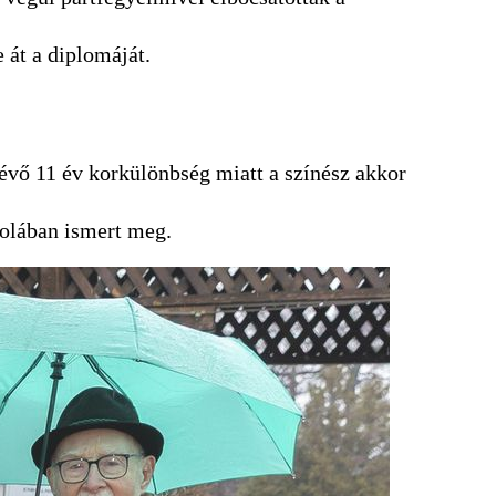
 át a diplomáját.
lévő 11 év korkülönbség miatt a színész akkor
kolában ismert meg.