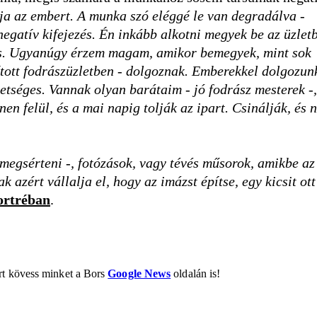
ja az embert. A munka szó eléggé le van degradálva -
atív kifejezés. Én inkább alkotni megyek be az üzletb
es. Ugyanúgy érzem magam, amikor bemegyek, mint sok
kított fodrászüzletben - dolgoznak. Emberekkel dolgozun
etséges. Vannak olyan barátaim - jó fodrász mesterek -,
nen felül, és a mai napig tolják az ipart. Csinálják, és 
megsérteni -, fotózások, vagy tévés műsorok, amikbe az
zért vállalja el, hogy az imázst építse, egy kicsit ott
ortréban
.
ért kövess minket a Bors
Google News
oldalán is!