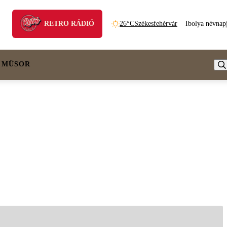
RETRO RÁDIÓ
26°C
Székesfehérvár
Ibolya névnap
 MŰSOR