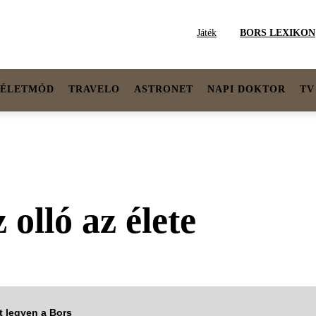
Játék
BORS LEXIKON
ÉLETMÓD
TRAVELO
ASTRONET
NAPI DOKTOR
TV
olló az élete
tt legyen a Bors