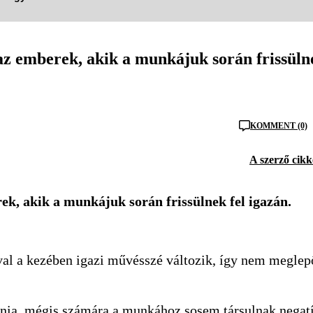
z emberek, akik a munkájuk során frissüln
KOMMENT (0)
A szerző cikk
, akik a munkájuk során frissülnek fel igazán.
óval a kezében igazi művésszé változik, így nem meglep
oznia, mégis számára a munkához sosem társulnak negat