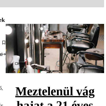
ek
ei
Videó
Meztelenül vág
ő,
hajat a 21 éves
ív