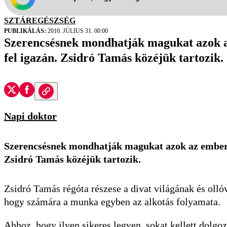
SZTÁREGÉSZSÉG
PUBLIKÁLÁS:
2010. JÚLIUS 31. 00:00
Szerencsésnek mondhatják magukat azok a
fel igazán. Zsidró Tamás közéjük tartozik.
Napi doktor
Szerencsésnek mondhatják magukat azok az emberek
Zsidró Tamás közéjük tartozik.
Zsidró Tamás régóta részese a divat világának és oll
hogy számára a munka egyben az alkotás folyamata.
Ahhoz, hogy ilyen sikeres legyen, sokat kellett dolg