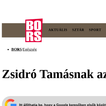
AKTUÁLIS
SZTÁR
SPORT
BORS
/
Egészség
Zsidró Tamásnak az 
Itt állíthatja be, hogy a Google keresőben elsők közö