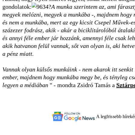
gondolatok:
?
A munka szerintem az, ami fáraszt
megyek melózni, megyek a munkába -, majdnem hogy neg
és nem a munkába, mert az egy kicsit Csepel Művek-
százezer fodrász, akik - akár a biciklitárolóból átala
és annyi féle ember jár hozzánk, amennyi féle csak leh
akik hatvanon felül vannak, sőt van olyan is, aki hetve
a pénz miatt.
Vannak olyan külsős munkáink - nem akarok itt senkit 
ember, majdnem hogy munkába megy be, és tényleg csak a
legyen a médiában
" - mondta Zsidró Tamás a
Sztárp
A legfrissebb hírek