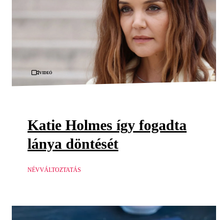
Videó
Katie Holmes így fogadta
lánya döntését
NÉVVÁLTOZTATÁS