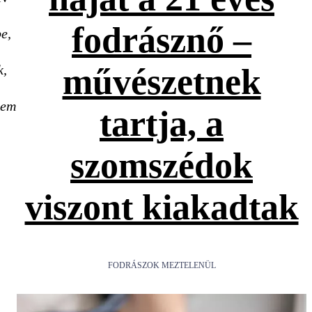
fodrásznő –
e,
k,
művészetnek
nem
tartja, a
szomszédok
viszont kiakadtak
FODRÁSZOK MEZTELENÜL