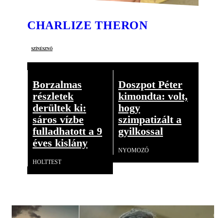
CHARLIZE THERON
színésznő
Borzalmas
Doszpot Péter
részletek
kimondta: volt,
derültek ki:
hogy
sáros vízbe
szimpatizált a
fulladhatott a 9
gyilkossal
éves kislány
NYOMOZÓ
HOLTTEST