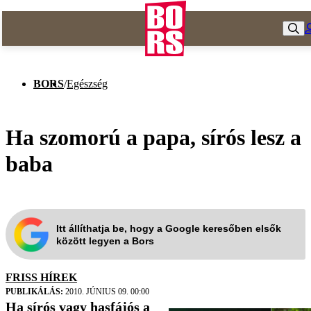
BORS
/
Egészség
Ha szomorú a papa, sírós lesz a
baba
Itt állíthatja be, hogy a Google keresőben elsők
között legyen a Bors
FRISS HÍREK
PUBLIKÁLÁS:
2010. JÚNIUS 09. 00:00
Ha sírós vagy hasfájós a