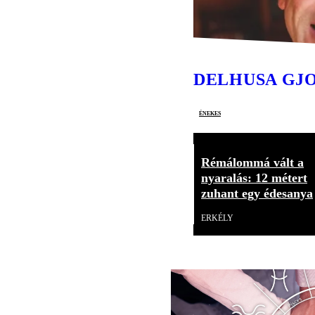
DELHUSA GJ
énekes
Rémálommá vált a
nyaralás: 12 métert
zuhant egy édesanya
ERKÉLY