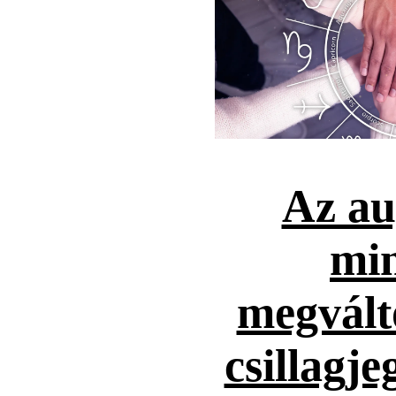
Az au
mi
megvált
csillagje