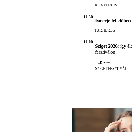
KOMPLEXUS
11:30
Ismerje fel időben
PARTIDROG
11:00
Sziget 2026: így
éld
fesztiválon
Videó
SZIGET FESZTIVÁL