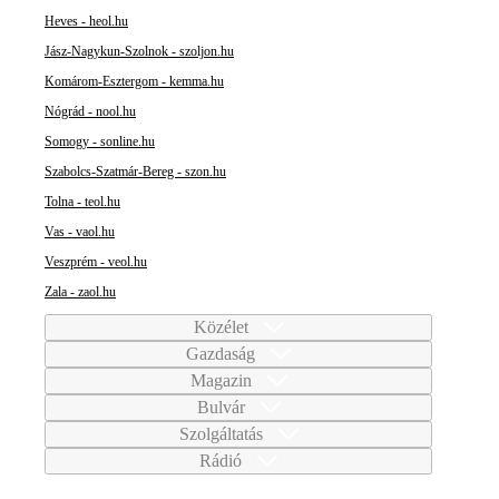
Heves - heol.hu
Jász-Nagykun-Szolnok - szoljon.hu
Komárom-Esztergom - kemma.hu
Nógrád - nool.hu
Somogy - sonline.hu
Szabolcs-Szatmár-Bereg - szon.hu
Tolna - teol.hu
Vas - vaol.hu
Veszprém - veol.hu
Zala - zaol.hu
Közélet
Gazdaság
Magazin
Bulvár
Szolgáltatás
Rádió