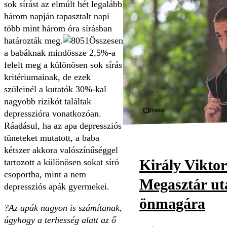
sok sírást az elmúlt hét legalább
három napján tapasztalt napi
több mint három óra sírásban
határozták meg.
Összesen
a babáknak mindössze 2,5%-a
felelt meg a különösen sok sírás
kritériumainak, de ezek
szüleinél a kutatók 30%-kal
nagyobb rizikót találtak
Videó
depresszióra vonatkozóan.
Ráadásul, ha az apa depressziós
tüneteket mutatott, a baba
kétszer akkora valószínűséggel
Király Viktor
tartozott a különösen sokat síró
csoportba, mint a nem
Megasztár utá
depressziós apák gyermekei.
önmagára
?Az apák nagyon is számítanak,
úgyhogy a terhesség alatt az ő