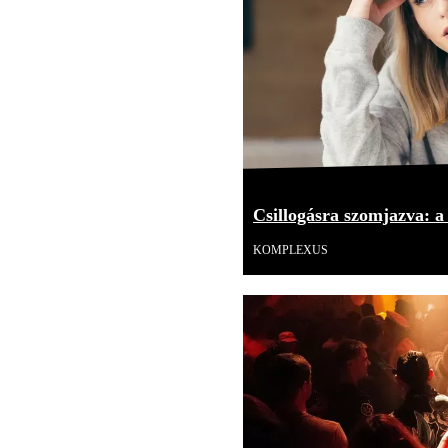
Csillogásra szomjazva: 
KOMPLEXUS