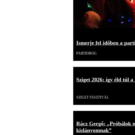
Ismerje fel időben a part
PARTIDROG
Sziget 2026: így éld túl a
Videó
SZIGET FESZTIVÁL
Rácz Gergő: „Próbálok mi
kislányomnak”