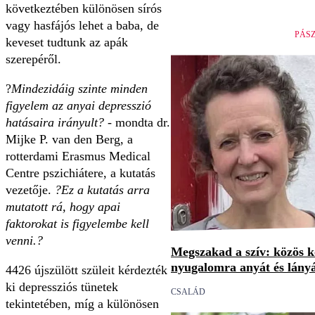
következtében különösen sírós
vagy hasfájós lehet a baba, de
PÁS
keveset tudtunk az apák
szerepéről.
?
Mindezidáig szinte minden
figyelem az anyai depresszió
hatásaira irányult?
- mondta dr.
Mijke P. van den Berg, a
rotterdami Erasmus Medical
Centre pszichiátere, a kutatás
vezetője.
?Ez a kutatás arra
mutatott rá, hogy apai
faktorokat is figyelembe kell
venni.?
Megszakad a szív: közös 
nyugalomra anyát és lány
4426 újszülött szüleit kérdezték
ki depressziós tünetek
CSALÁD
tekintetében, míg a különösen