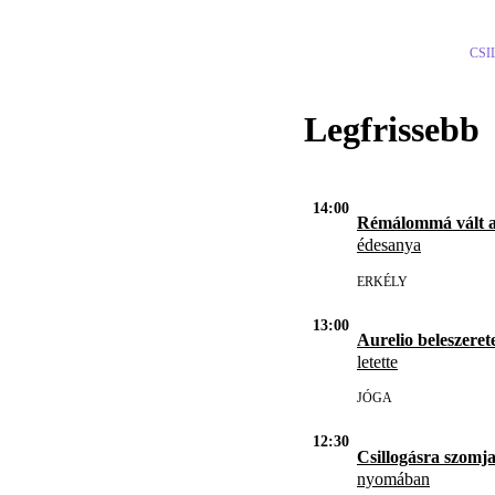
CSI
Legfrissebb
14:00
Rémálommá vált 
édesanya
ERKÉLY
13:00
Aurelio beleszerete
letette
JÓGA
12:30
Csillogásra szomja
nyomában