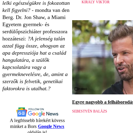
KIRÁLY VIKTOR
lelki egészségükre is fokozottan
kell figyelni?
- mondta van den
Berg. Dr. Jon Shaw, a Miami
Egyetem gyermek- és
serdülőpszichiáter professzora
hozzáteszi:
?A jelenség talán
azzal függ össze, ahogyan az
apa depressziója hat a család
hangulatára, a szülők
kapcsolatára vagy a
gyermeknevelésre, de, amint a
szerzők is felvetik, genetikai
faktorokra is utalhat.?
Videó
Egyre nagyobb a felháborodás 
SEBESTYÉN BALÁZS
A legfrissebb hírekért kövess
minket a Bors
Google News
oldalán is!