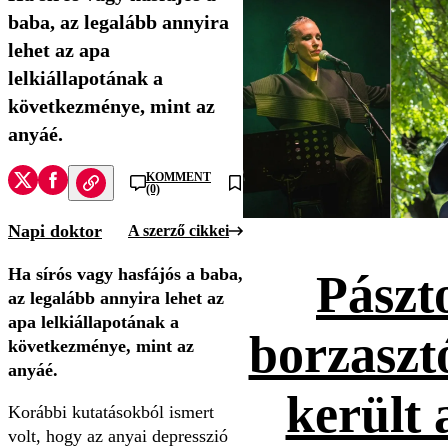
baba, az legalább annyira
lehet az apa
lelkiállapotának a
következménye, mint az
anyáé.
KOMMENT
(0)
Napi doktor
A szerző cikkei
Ha sírós vagy hasfájós a baba,
Pászt
az legalább annyira lehet az
apa lelkiállapotának a
borzaszt
következménye, mint az
anyáé.
került 
Korábbi kutatásokból ismert
volt, hogy az anyai depresszió