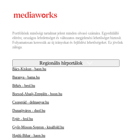
Portfóliónk minőségi tartalmat jelent minden olvasó számára. Egyedülálló
elérést, országos lefedettséget és változatos megjelenési lehetőséget biztosít.
Folyamatosan keressük az új irányokat és fejlődési lehetőségeket. Ez jövőnk
záloga.
Regionális hírportálok
Bács-Kiskun - baon.hu
Baranya - bama.hu
Békés - beol.hu
Borsod-Abaúj-Zemplén - boon.hu
Csongrád - delmagyar.hu
Dunaújváros - duol.hu
Fejér - feol.hu
Győr-Moson-Sopron - kisalfold.hu
Hajdú-Bihar - haon.hu