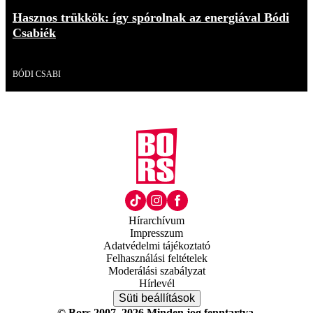
Hasznos trükkök: így spórolnak az energiával Bódi
Csabiék
Videó
BÓDI CSABI
Hírarchívum
Impresszum
Adatvédelmi tájékoztató
Felhasználási feltételek
Moderálási szabályzat
Hírlevél
Süti beállítások
© Bors 2007–2026 Minden jog fenntartva.