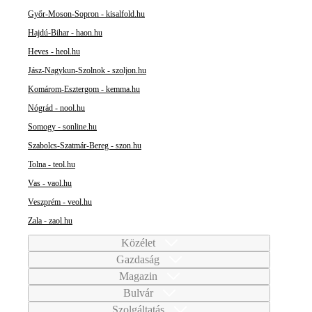
Győr-Moson-Sopron - kisalfold.hu
Hajdú-Bihar - haon.hu
Heves - heol.hu
Jász-Nagykun-Szolnok - szoljon.hu
Komárom-Esztergom - kemma.hu
Nógrád - nool.hu
Somogy - sonline.hu
Szabolcs-Szatmár-Bereg - szon.hu
Tolna - teol.hu
Vas - vaol.hu
Veszprém - veol.hu
Zala - zaol.hu
Közélet
Gazdaság
Magazin
Bulvár
Szolgáltatás