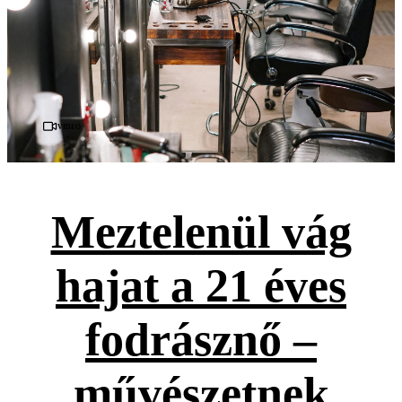
Videó
Meztelenül vág
hajat a 21 éves
fodrásznő –
művészetnek