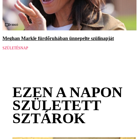
Videó
Meghan Markle fürdőruhában ünnepelte szülinapját
SZÜLETÉSNAP
EZEN A NAPON
SZÜLETETT
SZTÁROK