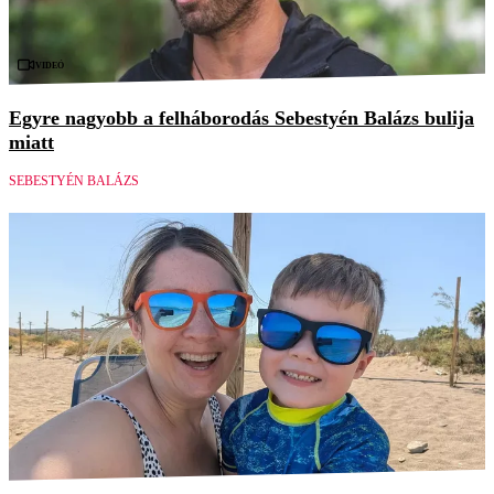
Videó
Egyre nagyobb a felháborodás Sebestyén Balázs bulija
miatt
SEBESTYÉN BALÁZS