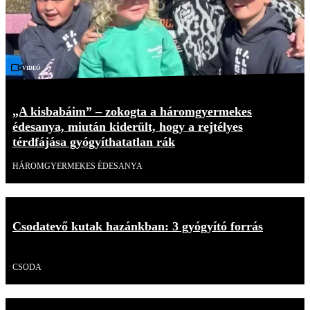
Videó
„A kisbabáim” – zokogta a háromgyermekes
édesanya, miután kiderült, hogy a rejtélyes
térdfájása gyógyíthatatlan rák
HÁROMGYERMEKES ÉDESANYA
Csodatevő kutak hazánkban: 3 gyógyító forrás
Videó
CSODA