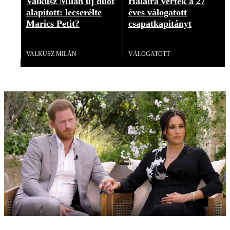
Valkusz Milán új duót
Halálra verték a 27
alapított: lecserélte
éves válogatott
Marics Petit?
csapatkapitányt
Videó
Videó
VALKUSZ MILÁN
VÁLOGATOTT