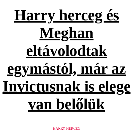
Harry herceg és
Meghan
eltávolodtak
egymástól, már az
Invictusnak is elege
van belőlük
HARRY HERCEG