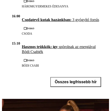
Videó
HÁROMGYERMEKES ÉDESANYA
16:00
Csodatevő kutak hazánkban:
3 gyógyító forrás
Videó
CSODA
15:10
Hasznos trükkök: így
spórolnak az energiával
Bódi Csabiék
Videó
BÓDI CSABI
Összes legfrissebb hír