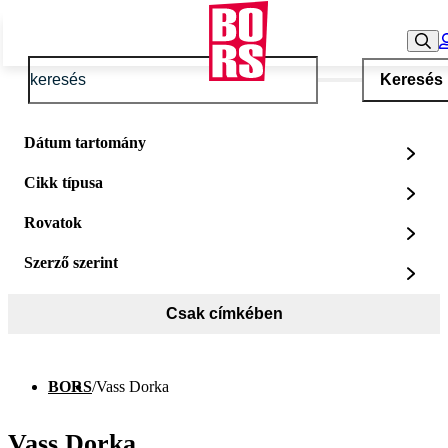
Keresés
Dátum tartomány
Cikk típusa
Rovatok
Szerző szerint
Csak címkében
BORS
/
Vass Dorka
Vass Dorka