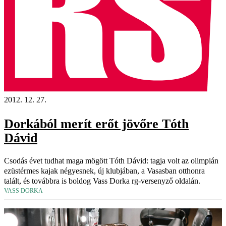
2012. 12. 27.
Dorkából merít erőt jövőre Tóth
Dávid
Csodás évet tudhat maga mögött Tóth Dávid: tagja volt az olimpián
ezüstérmes kajak négyesnek, új klubjában, a Vasasban otthonra
talált, és továbbra is boldog Vass Dorka rg-versenyző oldalán.
VASS DORKA