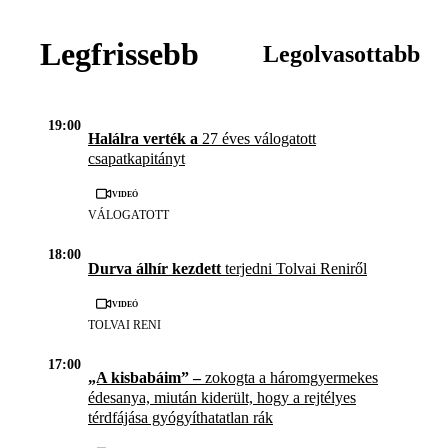
Legfrissebb
Legolvasottabb
19:00
Halálra verték a
27 éves válogatott
csapatkapitányt
Videó
VÁLOGATOTT
18:00
Durva álhír kezdett
terjedni Tolvai Reniről
Videó
TOLVAI RENI
17:00
„A kisbabáim” –
zokogta a háromgyermekes
édesanya, miután kiderült, hogy a rejtélyes
térdfájása gyógyíthatatlan rák