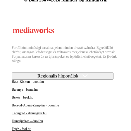
Portfóliónk minőségi tartalmat jelent minden olvasó számára. Egyedülálló
elérést, országos lefedettséget és változatos megjelenési lehetőséget biztosít.
Folyamatosan keressük az új irányokat és fejlődési lehetőségeket. Ez jövőnk
záloga.
Regionális hírportálok
Bács-Kiskun - baon.hu
Baranya - bama.hu
Békés - beol.hu
Borsod-Abaúj-Zemplén - boon.hu
Csongrád - delmagyar.hu
Dunaújváros - duol.hu
Fejér - feol.hu