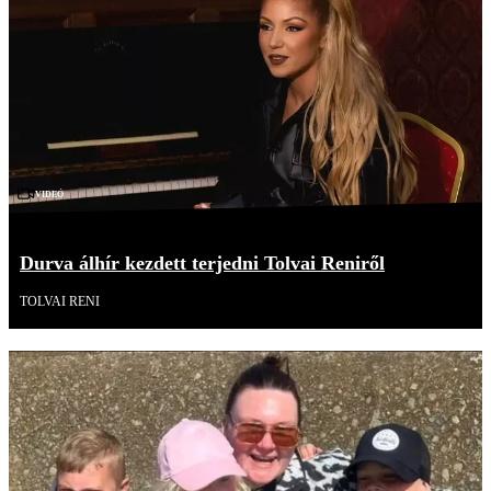
Videó
Durva álhír kezdett terjedni Tolvai Reniről
TOLVAI RENI