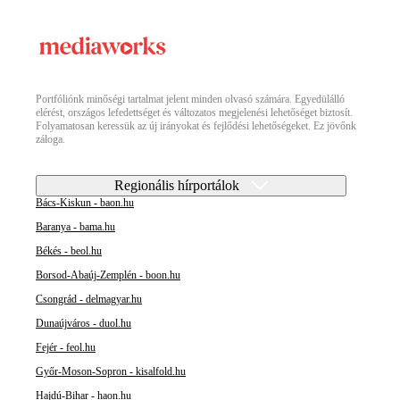
Portfóliónk minőségi tartalmat jelent minden olvasó számára. Egyedülálló
elérést, országos lefedettséget és változatos megjelenési lehetőséget biztosít.
Folyamatosan keressük az új irányokat és fejlődési lehetőségeket. Ez jövőnk
záloga.
Regionális hírportálok
Bács-Kiskun - baon.hu
Baranya - bama.hu
Békés - beol.hu
Borsod-Abaúj-Zemplén - boon.hu
Csongrád - delmagyar.hu
Dunaújváros - duol.hu
Fejér - feol.hu
Győr-Moson-Sopron - kisalfold.hu
Hajdú-Bihar - haon.hu