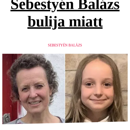
Sebestyén Balázs
bulija miatt
SEBESTYÉN BALÁZS