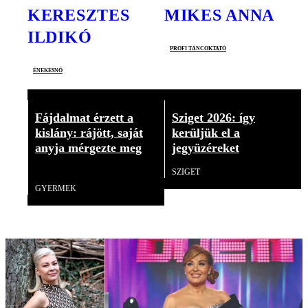
KERESZTES
MIKES ANNA
ILDIKÓ
profi táncoktató
énekesnő
Fájdalmat érzett a
Sziget 2026: így
kislány: rájött, saját
kerüljük el a
anyja mérgezte meg
jegyüzéreket
18+
SZIGET
GYERMEK