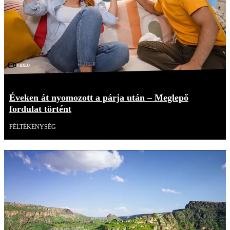
Videó
Éveken át nyomozott a párja után – Meglepő
fordulat történt
FÉLTÉKENYSÉG