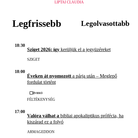
LIPTAI CLAUDIA
Legfrissebb
Legolvasottabb
18:30
Sziget 2026: így
kerüljük el a jegyüzéreket
SZIGET
18:00
Éveken át nyomozott
a párja után – Meglepő
fordulat történt
Videó
FÉLTÉKENYSÉG
17:00
Valóra válhat a
bibliai apokaliptikus prófécia, ha
kiszárad ez a folyó
ARMAGEDDON