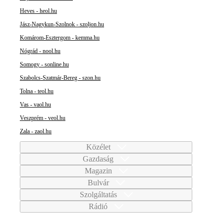
Heves - heol.hu
Jász-Nagykun-Szolnok - szoljon.hu
Komárom-Esztergom - kemma.hu
Nógrád - nool.hu
Somogy - sonline.hu
Szabolcs-Szatmár-Bereg - szon.hu
Tolna - teol.hu
Vas - vaol.hu
Veszprém - veol.hu
Zala - zaol.hu
Közélet
Gazdaság
Magazin
Bulvár
Szolgáltatás
Rádió