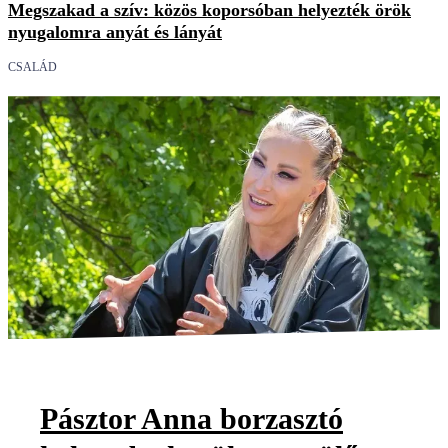
Megszakad a szív: közös koporsóban helyezték örök
nyugalomra anyát és lányát
CSALÁD
Pásztor Anna borzasztó