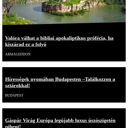
Valóra válhat a bibliai apokaliptikus prófécia, ha
kiszárad ez a folyó
ARMAGEDDON
Hírességek nyomában Budapesten –Találkozzon a
sztárokkal!
BUDAPEST
Gáspár Virág Európa legújabb luxus úszószigetén
pihent!