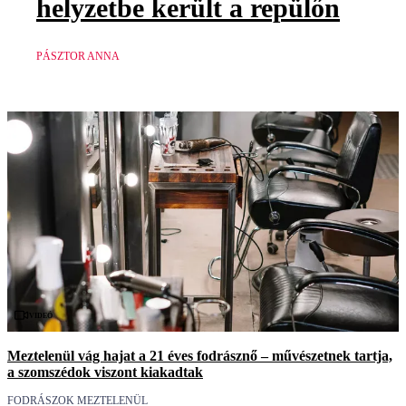
helyzetbe került a repülőn
PÁSZTOR ANNA
Videó
Meztelenül vág hajat a 21 éves fodrásznő – művészetnek tartja,
a szomszédok viszont kiakadtak
FODRÁSZOK MEZTELENÜL