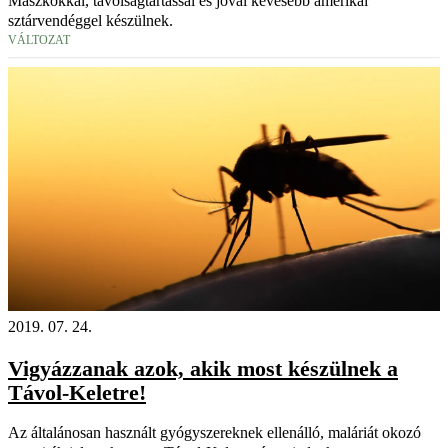
Maszkokkal, távolságtartással és jóval kevesebb amerikai
sztárvendéggel készülnek.
VÁLTOZAT
2019. 07. 24.
Vigyázzanak azok, akik most készülnek a
Távol-Keletre!
Az általánosan használt gyógyszereknek ellenálló, maláriát okozó