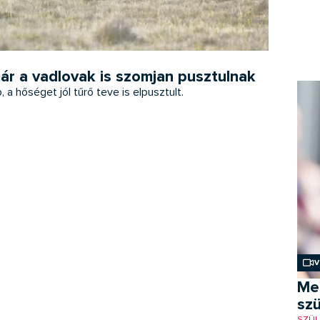
ár a vadlovak is szomjan pusztulnak
a hőséget jól tűrő teve is elpusztult.
V
Me
szü
SZÜL