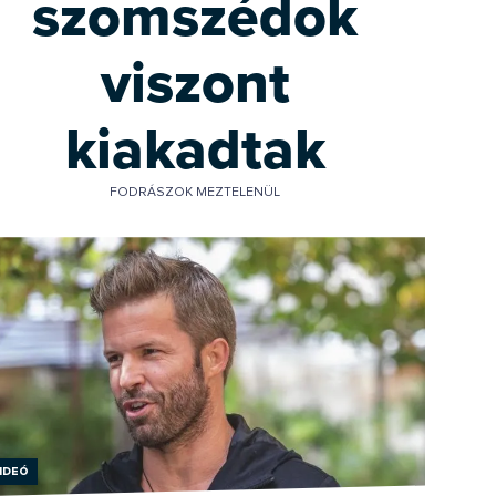
szomszédok
viszont
kiakadtak
FODRÁSZOK MEZTELENÜL
ideó