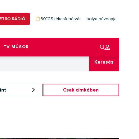
ETRO RÁDIÓ
30°C
Székesfehérvár
Ibolya névnapja
TV MŰSOR
Keresés
int
Csak címkében