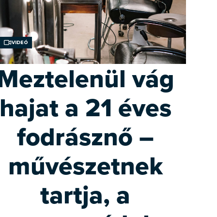
Videó
Meztelenül vág
hajat a 21 éves
fodrásznő –
művészetnek
tartja, a