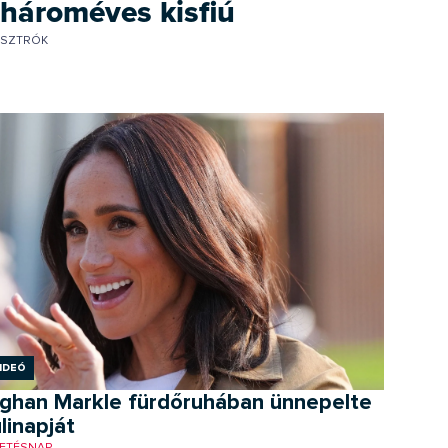
hároméves kisfiú
SZTRÓK
ideó
ghan Markle fürdőruhában ünnepelte
linapját
ETÉSNAP