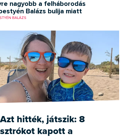
yre nagyobb a felháborodás
estyén Balázs bulija miatt
STYÉN BALÁZS
Azt hitték, játszik: 8
sztrókot kapott a