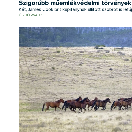
Szigorúbb műemlékvédelmi törvényeket
Két, James Cook brit kapitánynak állított szobrot is lef
ÚJ-DÉL-WALES