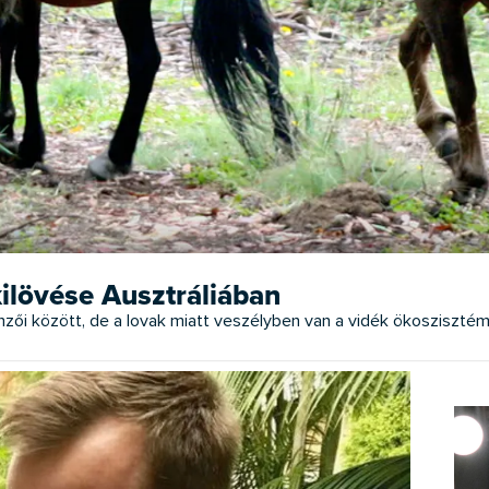
ilövése Ausztráliában
llenzői között, de a lovak miatt veszélyben van a vidék ökoszisztém