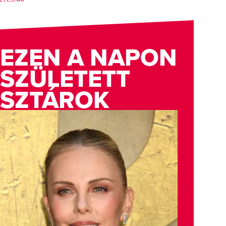
EZEN A NAPON
SZÜLETETT
SZTÁROK