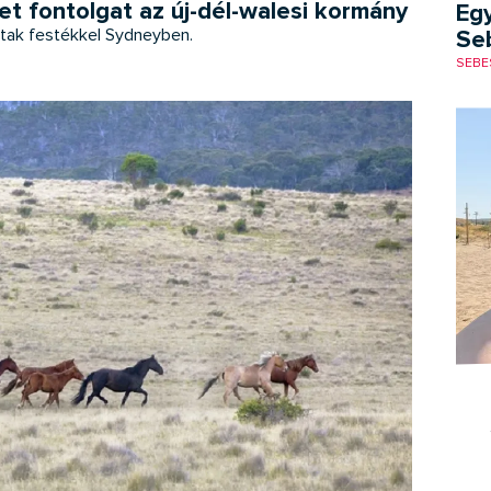
 fontolgat az új-dél-walesi kormány
Eg
újtak festékkel Sydneyben.
Seb
SEBE