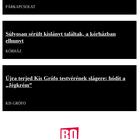
PÁRKAPCSOLAT
Súlyosan sérült kislányt találtak, a kórházban
elhunyt
KÓRHÁZ
Újra terjed Kis Grófo testvérének slágere: hódít a
„Jégkrém”
Videó
KIS GRÓFO