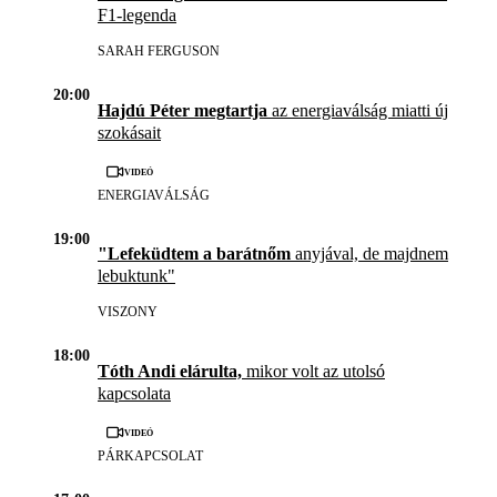
F1-legenda
SARAH FERGUSON
20:00
Hajdú Péter megtartja
az energiaválság miatti új
szokásait
Videó
ENERGIAVÁLSÁG
19:00
"Lefeküdtem a barátnőm
anyjával, de majdnem
lebuktunk"
VISZONY
18:00
Tóth Andi elárulta,
mikor volt az utolsó
kapcsolata
Videó
PÁRKAPCSOLAT