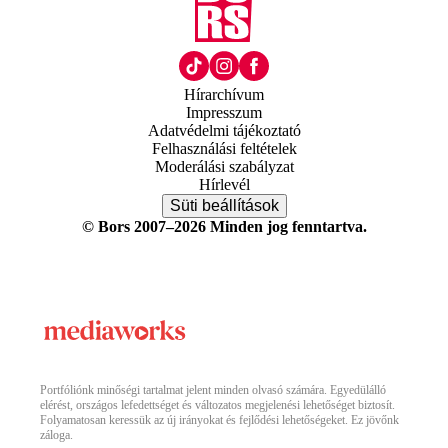
Hírarchívum
Impresszum
Adatvédelmi tájékoztató
Felhasználási feltételek
Moderálási szabályzat
Hírlevél
Süti beállítások
© Bors 2007–2026 Minden jog fenntartva.
Portfóliónk minőségi tartalmat jelent minden olvasó számára. Egyedülálló
elérést, országos lefedettséget és változatos megjelenési lehetőséget biztosít.
Folyamatosan keressük az új irányokat és fejlődési lehetőségeket. Ez jövőnk
záloga.