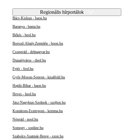
Regionális hírportálok
Bács-Kiskun - baon.hu
Baranya - bama.hu
Békés - beol.hu
Borsod-Abaúj-Zemplén - boon.hu
Csongrád - delmagyar.hu
Dunaújváros - duol.hu
Fejér - feol.hu
Győr-Moson-Sopron - kisalfold.hu
Hajdú-Bihar - haon.hu
Heves - heol.hu
Jász-Nagykun-Szolnok - szoljon.hu
Komárom-Esztergom - kemma.hu
Nógrád - nool.hu
Somogy - sonline.hu
Szabolcs-Szatmár-Bereg - szon.hu