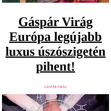
Gáspár Virág
Európa legújabb
luxus úszószigetén
pihent!
GÁSPÁR VIRÁG