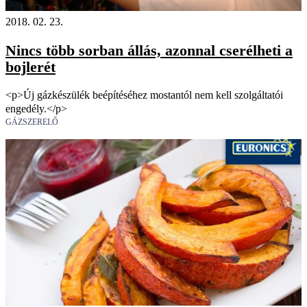
2018. 02. 23.
Nincs több sorban állás, azonnal cserélheti a
bojlerét
<p>Új gázkészülék beépítéséhez mostantól nem kell szolgáltatói
engedély.</p>
GÁZSZERELŐ