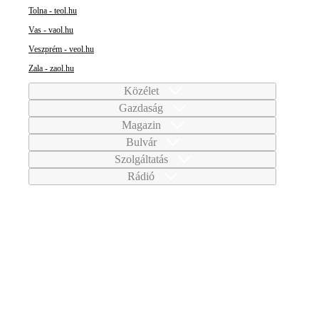
Tolna - teol.hu
Vas - vaol.hu
Veszprém - veol.hu
Zala - zaol.hu
Közélet
Gazdaság
Magazin
Bulvár
Szolgáltatás
Rádió