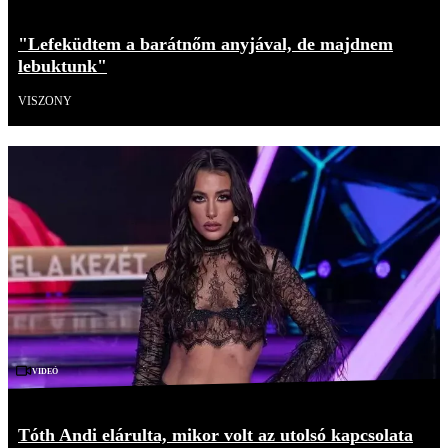
"Lefeküdtem a barátnőm anyjával, de majdnem
lebuktunk"
VISZONY
Videó
Tóth Andi elárulta, mikor volt az utolsó kapcsolata