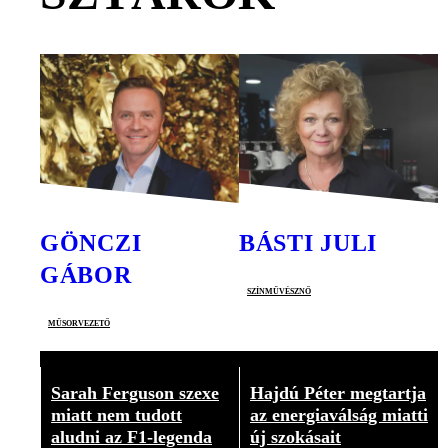
GÖNCZI
BÁSTI JULI
GÁBOR
színművésznő
műsorvezető
Sarah Ferguson szexe
Hajdú Péter megtartja
miatt nem tudott
az energiaválság miatti
aludni az F1-legenda
új szokásait