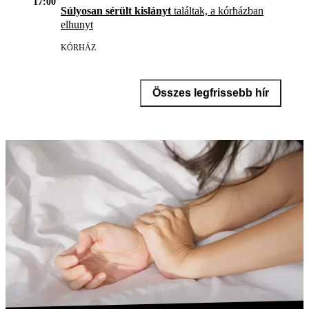
17:00
Súlyosan sérült kislányt
találtak, a kórházban
elhunyt
KÓRHÁZ
Összes legfrissebb hír