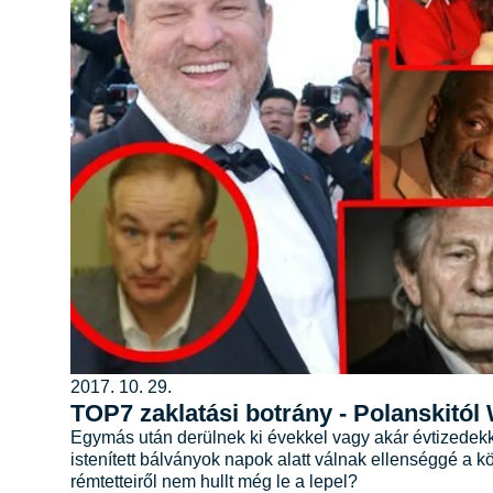
2017. 10. 29.
TOP7 zaklatási botrány - Polanskitól
Egymás után derülnek ki évekkel vagy akár évtizedekke
istenített bálványok napok alatt válnak ellenséggé a 
rémtetteiről nem hullt még le a lepel?