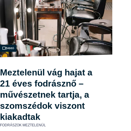
Videó
Meztelenül vág hajat a
21 éves fodrásznő –
művészetnek tartja, a
szomszédok viszont
kiakadtak
FODRÁSZOK MEZTELENÜL