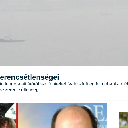
zerencsétlenségei
tin tengeralattjáróról szóló híreket. Valószínűleg felrobbant a
es szerencsétlenség.