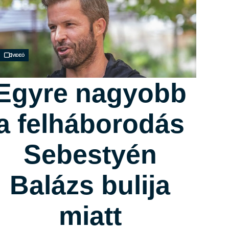
Videó
Egyre nagyobb
a felháborodás
Sebestyén
Balázs bulija
miatt