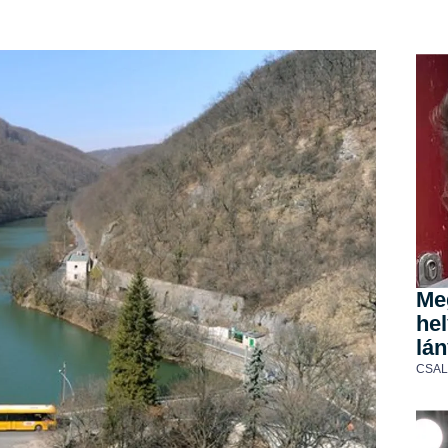
Me
he
lán
CSA