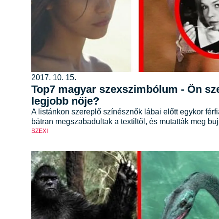
2017. 10. 15.
Top7 magyar szexszimbólum - Ön szeri
legjobb nője?
A listánkon szereplő színésznők lábai előtt egykor fér
bátran megszabadultak a textiltől, és mutatták meg buj
SZEXI