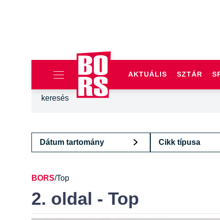
AKTUÁLIS
SZTÁR
S
Dátum tartomány
Cikk típusa
BORS
/
Top
2. oldal - Top