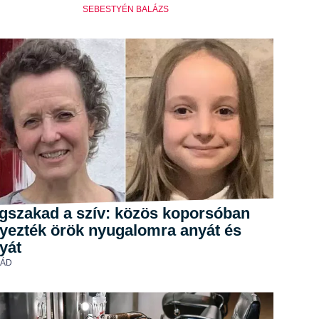
SEBESTYÉN BALÁZS
gszakad a szív: közös koporsóban
lyezték örök nyugalomra anyát és
yát
LÁD