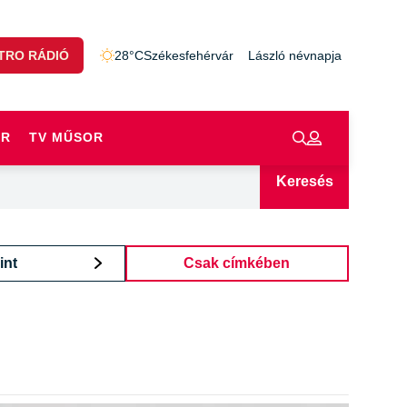
TRO RÁDIÓ
28°C
Székesfehérvár
László névnapja
OR
TV MŰSOR
Keresés
int
Csak címkében