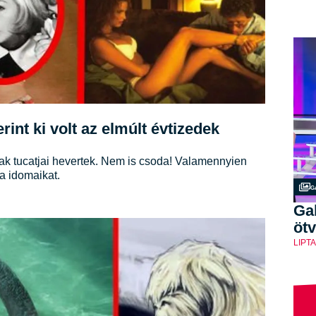
nt ki volt az elmúlt évtizedek
fiak tucatjai hevertek. Nem is csoda! Valamennyien
a idomaikat.
G
Gal
ötv
LIPT