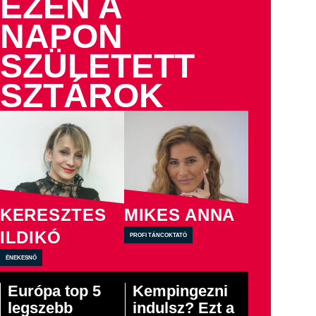
EZEN A
NAPON
SZÜLETETT
SZTÁROK
KERESZTES
MIKES ANNA
ILDIKÓ
profi táncoktató
énekesnő
Európa top 5
Kempingezni
legszebb
indulsz? Ezt a