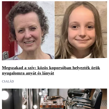
Megszakad a szív: közös koporsóban helyezték örök
nyugalomra anyát és lányát
CSALÁD