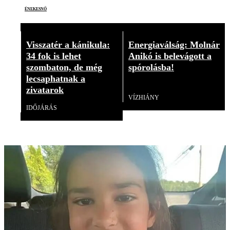
énekesnő
Visszatér a kánikula:
Energiaválság: Molnár
34 fok is lehet
Anikó is belevágott a
szombaton, de még
spórolásba!
lecsaphatnak a
Videó
zivatarok
VÍZHIÁNY
IDŐJÁRÁS