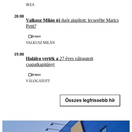
IKEA
20:00
Valkusz Milán új
duót alapított: lecserélte Marics
Petit?
Videó
VALKUSZ MILÁN
19:00
Halálra verték a
27 éves válogatott
csapatkapitányt
Videó
VÁLOGATOTT
Összes legfrissebb hír