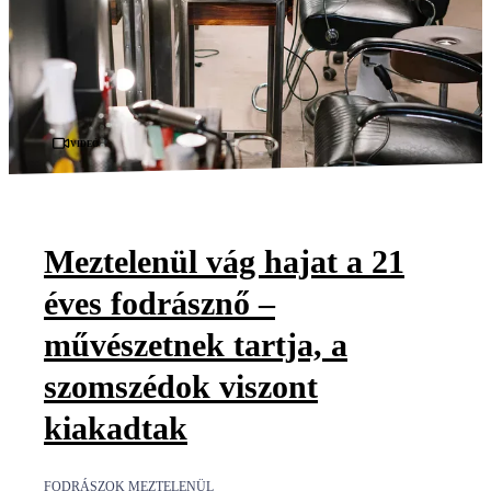
Videó
Meztelenül vág hajat a 21
éves fodrásznő –
művészetnek tartja, a
szomszédok viszont
kiakadtak
FODRÁSZOK MEZTELENÜL