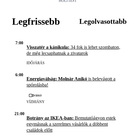
HOLTTEST
Legfrissebb
Legolvasottabb
7:00
Visszatér a kánikula:
34 fok is lehet szombaton,
de még lecsaphatnak a zivatarok
IDŐJÁRÁS
6:00
Energiaválság: Molnár Anikó
is belevágott a
spórolásba!
Videó
VÍZHIÁNY
21:00
Botrány az IKEA-ban:
Bemutatóágyon estek
egymásnak a szerelmes vásárlók a döbbent
családok előtt