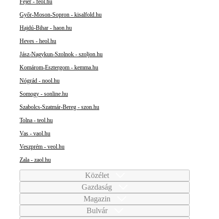
Fejér - feol.hu
Győr-Moson-Sopron - kisalfold.hu
Hajdú-Bihar - haon.hu
Heves - heol.hu
Jász-Nagykun-Szolnok - szoljon.hu
Komárom-Esztergom - kemma.hu
Nógrád - nool.hu
Somogy - sonline.hu
Szabolcs-Szatmár-Bereg - szon.hu
Tolna - teol.hu
Vas - vaol.hu
Veszprém - veol.hu
Zala - zaol.hu
Közélet
Gazdaság
Magazin
Bulvár