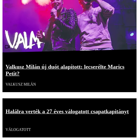
Videó
Valkusz Milán új duót alapított: lecserélte Marics
Petit?
VALKUSZ MILÁN
Halálra verték a 27 éves válogatott csapatkapitányt
Videó
VÁLOGATOTT