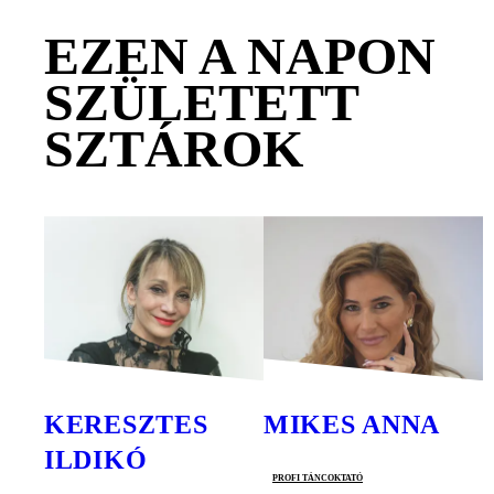
EZEN A NAPON
SZÜLETETT
SZTÁROK
KERESZTES
MIKES ANNA
ILDIKÓ
profi táncoktató