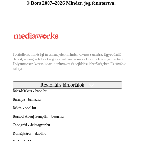
© Bors 2007–2026 Minden jog fenntartva.
Portfóliónk minőségi tartalmat jelent minden olvasó számára. Egyedülálló
elérést, országos lefedettséget és változatos megjelenési lehetőséget biztosít.
Folyamatosan keressük az új irányokat és fejlődési lehetőségeket. Ez jövőnk
záloga.
Regionális hírportálok
Bács-Kiskun - baon.hu
Baranya - bama.hu
Békés - beol.hu
Borsod-Abaúj-Zemplén - boon.hu
Csongrád - delmagyar.hu
Dunaújváros - duol.hu