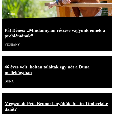
Videó
Pál Dénes: „Mindannyian részese vagyunk ennek a
problémának”
VÍZHIÁNY
46 éves volt, holtan találtak egy nőt a Duna
mellékágában
DUNA
Megszólalt Pető Brúnó: lenyúlták Justin Timberlake
dalát?