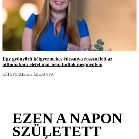
Egy gyönyörű kétgyermekes édesanya rosszul lett az
otthonában: életét már nem tudták megmenteni
KÉTGYERMEKES ÉDESANYA
EZEN A NAPON
SZÜLETETT