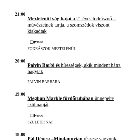
21:00
Meztelenül vág hajat
a 21 éves fodrásznő –
művészetnek tartja, a szomszédok viszont
kiakadtak
Videó
FODRÁSZOK MEZTELENÜL
20:00
Palvin Barbi és
hírességek, akik mindent hátra
hagytak
PALVIN BARBARA
19:00
Meghan Markle fürdőruhában
ünnepelte
szülinapját
Videó
SZÜLETÉSNAP
18:00
Pál Dénes: „Mindannyian
részese vagyunk