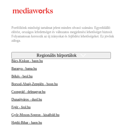
Portfóliónk minőségi tartalmat jelent minden olvasó számára. Egyedülálló
elérést, országos lefedettséget és változatos megjelenési lehetőséget biztosít.
Folyamatosan keressük az új irányokat és fejlődési lehetőségeket. Ez jövőnk
záloga.
Regionális hírportálok
Bács-Kiskun - baon.hu
Baranya - bama.hu
Békés - beol.hu
Borsod-Abaúj-Zemplén - boon.hu
Csongrád - delmagyar.hu
Dunaújváros - duol.hu
Fejér - feol.hu
Győr-Moson-Sopron - kisalfold.hu
Hajdú-Bihar - haon.hu