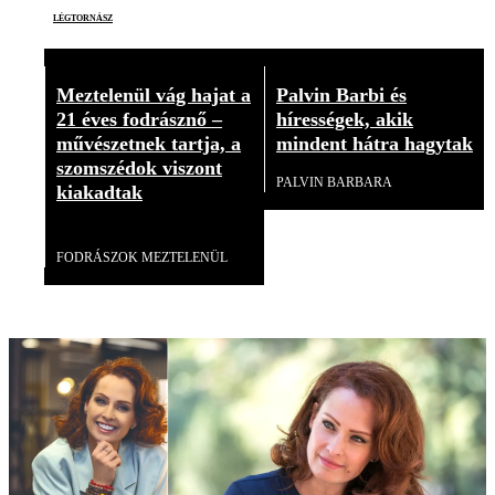
légtornász
Meztelenül vág hajat a
Palvin Barbi és
21 éves fodrásznő –
hírességek, akik
művészetnek tartja, a
mindent hátra hagytak
szomszédok viszont
PALVIN BARBARA
kiakadtak
Videó
FODRÁSZOK MEZTELENÜL