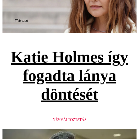
Videó
Katie Holmes így
fogadta lánya
döntését
NÉVVÁLTOZTATÁS