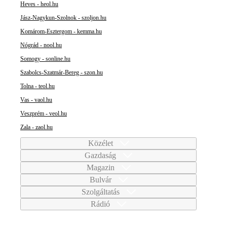
Heves - heol.hu
Jász-Nagykun-Szolnok - szoljon.hu
Komárom-Esztergom - kemma.hu
Nógrád - nool.hu
Somogy - sonline.hu
Szabolcs-Szatmár-Bereg - szon.hu
Tolna - teol.hu
Vas - vaol.hu
Veszprém - veol.hu
Zala - zaol.hu
Közélet
Gazdaság
Magazin
Bulvár
Szolgáltatás
Rádió