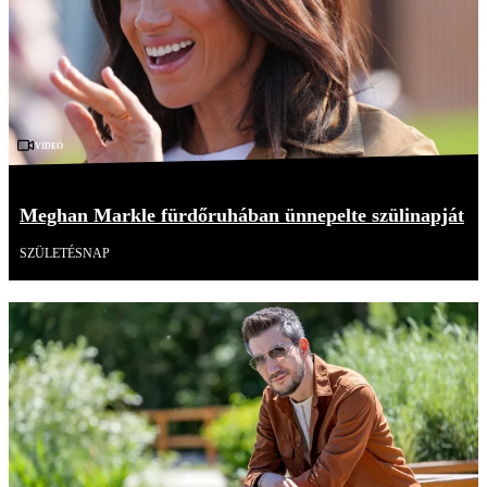
Videó
Meghan Markle fürdőruhában ünnepelte szülinapját
SZÜLETÉSNAP