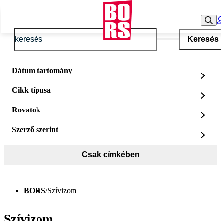
Keresés
Dátum tartomány
Cikk típusa
Rovatok
Szerző szerint
Csak címkében
BORS
/
Szívizom
Szívizom