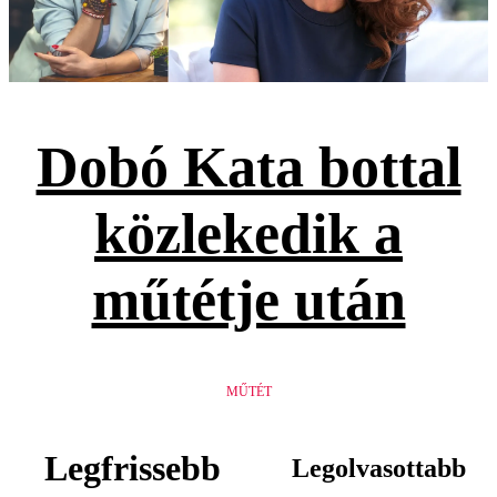
Dobó Kata bottal
közlekedik a
műtétje után
MŰTÉT
Legfrissebb
Legolvasottabb