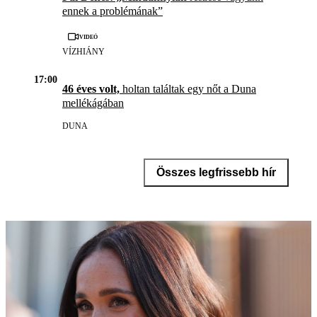
ennek a problémának”
Videó
VÍZHIÁNY
17:00
46 éves volt,
holtan találtak egy nőt a Duna
mellékágában
DUNA
Összes legfrissebb hír