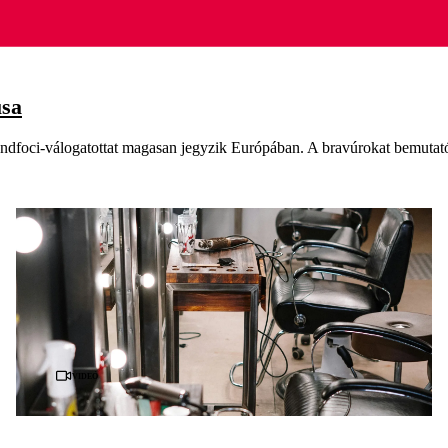
usa
ndfoci-válogatottat magasan jegyzik Európában. A bravúrokat bemutató k
Videó