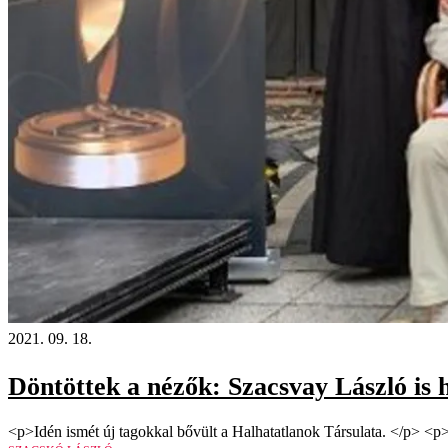
2021. 09. 18.
Döntöttek a nézők: Szacsvay László is h
<p>Idén ismét új tagokkal bővült a Halhatatlanok Társulata. </p> <p