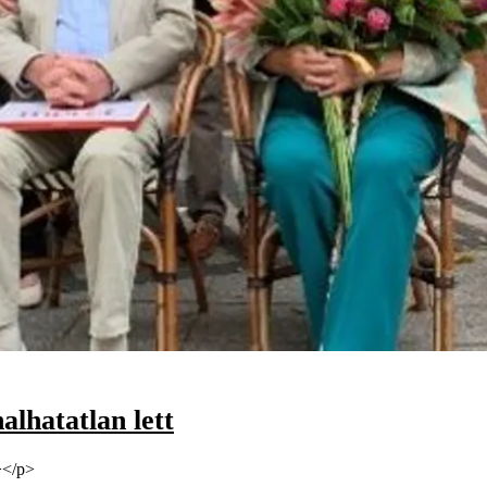
alhatatlan lett
></p>