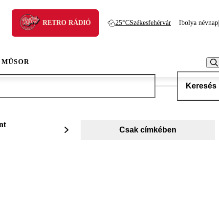
RETRO RÁDIÓ
25°C
Székesfehérvár
Ibolya névnap
 MŰSOR
Keresés
nt
Csak címkében