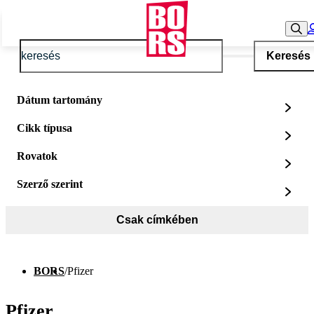
Keresés
Dátum tartomány
Cikk típusa
Rovatok
Szerző szerint
Csak címkében
BORS
/
Pfizer
Pfizer