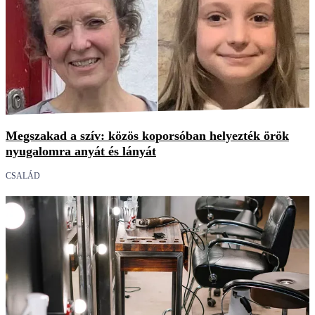
Megszakad a szív: közös koporsóban helyezték örök
nyugalomra anyát és lányát
CSALÁD