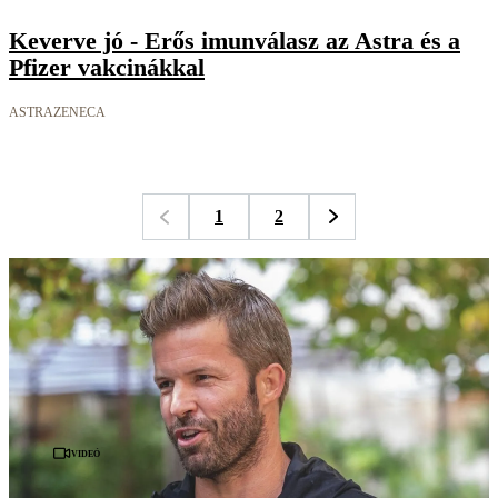
Keverve jó - Erős imunválasz az Astra és a
Pfizer vakcinákkal
ASTRAZENECA
1
2
Videó