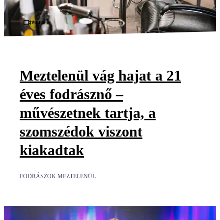
Videó
Meztelenül vág hajat a 21
éves fodrásznő –
művészetnek tartja, a
szomszédok viszont
kiakadtak
FODRÁSZOK MEZTELENÜL