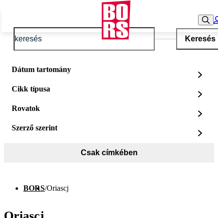
Keresés
Dátum tartomány
Cikk típusa
Rovatok
Szerző szerint
Csak címkében
BORS
/
Oriascj
Oriascj