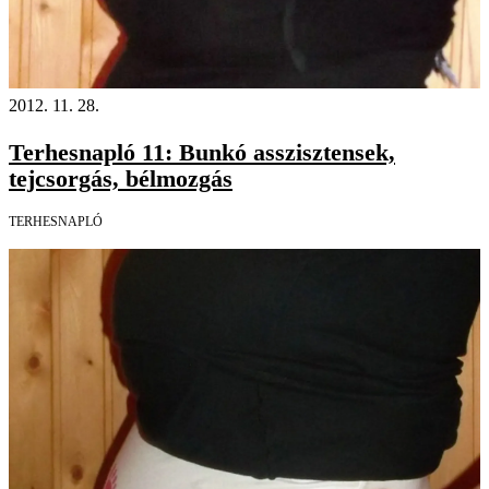
2012. 11. 28.
Terhesnapló 11: Bunkó asszisztensek,
tejcsorgás, bélmozgás
TERHESNAPLÓ