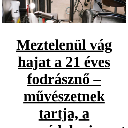
Videó
Meztelenül vág
hajat a 21 éves
fodrásznő –
művészetnek
tartja, a