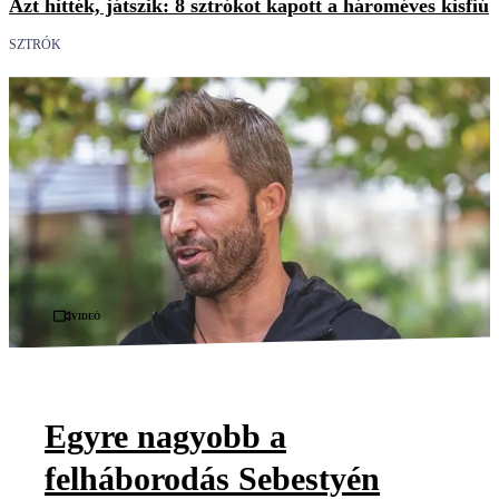
Azt hitték, játszik: 8 sztrókot kapott a hároméves kisfiú
SZTRÓK
Videó
Egyre nagyobb a
felháborodás Sebestyén