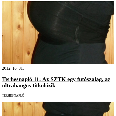
2012. 10. 31.
Terhesnapló 11: Az SZTK egy futószalag, az
ultrahangos titkolózik
TERHESNAPLÓ