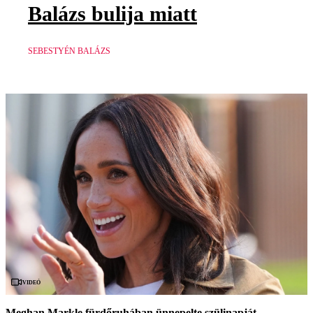
Balázs bulija miatt
SEBESTYÉN BALÁZS
Videó
Meghan Markle fürdőruhában ünnepelte szülinapját