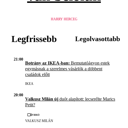
HARRY HERCEG
Legfrissebb
Legolvasottabb
21:00
Botrány az IKEA-ban:
Bemutatóágyon estek
egymásnak a szerelmes vásárlók a döbbent
családok előtt
IKEA
20:00
Valkusz Milán új
duót alapított: lecserélte Marics
Petit?
Videó
VALKUSZ MILÁN