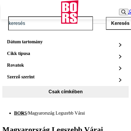
Keresés
Dátum tartomány
Cikk típusa
Rovatok
Szerző szerint
Csak címkében
BORS
/
Magyarország Legszebb Várai
Magyarország Legszebb Várai