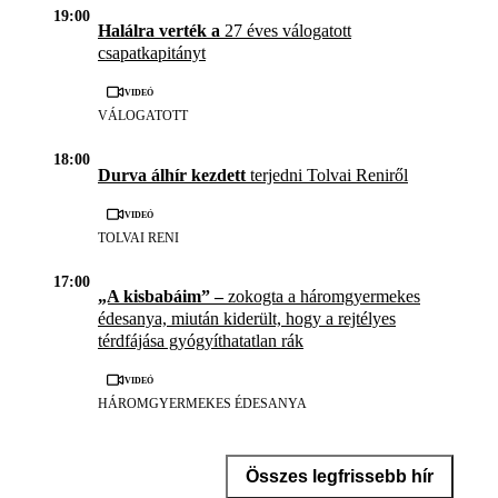
19:00
Halálra verték a
27 éves válogatott
csapatkapitányt
Videó
VÁLOGATOTT
18:00
Durva álhír kezdett
terjedni Tolvai Reniről
Videó
TOLVAI RENI
17:00
„A kisbabáim” –
zokogta a háromgyermekes
édesanya, miután kiderült, hogy a rejtélyes
térdfájása gyógyíthatatlan rák
Videó
HÁROMGYERMEKES ÉDESANYA
Összes legfrissebb hír