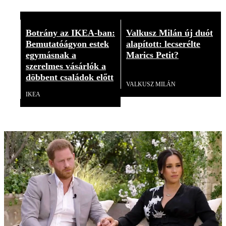
Botrány az IKEA-ban:
Valkusz Milán új duót
Bemutatóágyon estek
alapított: lecserélte
egymásnak a
Marics Petit?
szerelmes vásárlók a
Videó
döbbent családok előtt
VALKUSZ MILÁN
IKEA