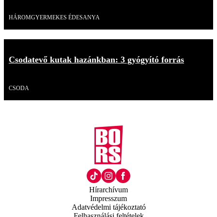
Videó
HÁROMGYERMEKES ÉDESANYA
Csodatevő kutak hazánkban: 3 gyógyító forrás
Videó
CSODA
Hírarchívum
Impresszum
Adatvédelmi tájékoztató
Felhasználási feltételek