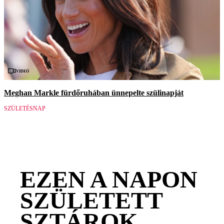
Videó
Meghan Markle fürdőruhában ünnepelte szülinapját
SZÜLETÉSNAP
EZEN A NAPON
SZÜLETETT
SZTÁROK