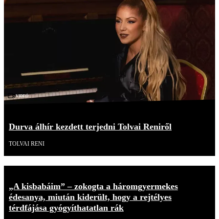
Videó
Durva álhír kezdett terjedni Tolvai Reniről
TOLVAI RENI
„A kisbabáim” – zokogta a háromgyermekes
édesanya, miután kiderült, hogy a rejtélyes
térdfájása gyógyíthatatlan rák