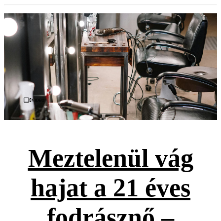
Videó
Meztelenül vág
hajat a 21 éves
fodrásznő –