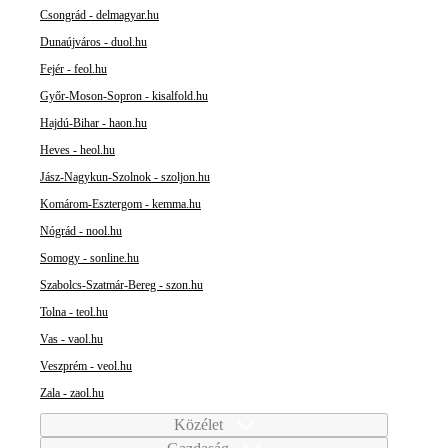
Csongrád - delmagyar.hu
Dunaújváros - duol.hu
Fejér - feol.hu
Győr-Moson-Sopron - kisalfold.hu
Hajdú-Bihar - haon.hu
Heves - heol.hu
Jász-Nagykun-Szolnok - szoljon.hu
Komárom-Esztergom - kemma.hu
Nógrád - nool.hu
Somogy - sonline.hu
Szabolcs-Szatmár-Bereg - szon.hu
Tolna - teol.hu
Vas - vaol.hu
Veszprém - veol.hu
Zala - zaol.hu
Közélet