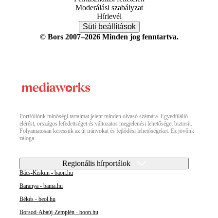
Moderálási szabályzat
Hírlevél
Süti beállítások
© Bors 2007–2026 Minden jog fenntartva.
Portfóliónk minőségi tartalmat jelent minden olvasó számára. Egyedülálló
elérést, országos lefedettséget és változatos megjelenési lehetőséget biztosít.
Folyamatosan keressük az új irányokat és fejlődési lehetőségeket. Ez jövőnk
záloga.
Regionális hírportálok
Bács-Kiskun - baon.hu
Baranya - bama.hu
Békés - beol.hu
Borsod-Abaúj-Zemplén - boon.hu