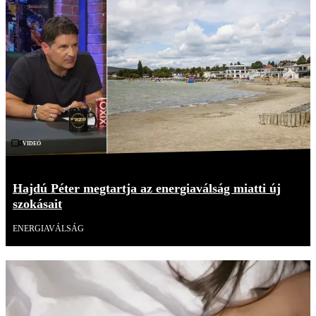
Videó
Hajdú Péter megtartja az energiaválság miatti új
szokásait
ENERGIAVÁLSÁG