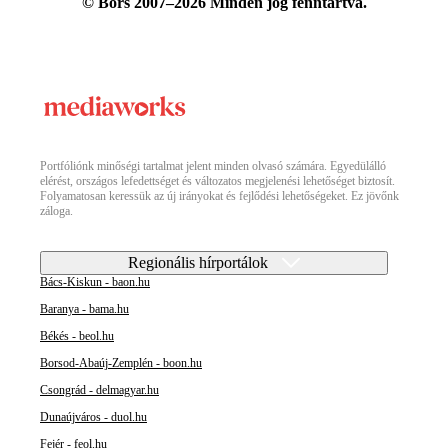
© Bors 2007–2026 Minden jog fenntartva.
Portfóliónk minőségi tartalmat jelent minden olvasó számára. Egyedülálló
elérést, országos lefedettséget és változatos megjelenési lehetőséget biztosít.
Folyamatosan keressük az új irányokat és fejlődési lehetőségeket. Ez jövőnk
záloga.
Regionális hírportálok
Bács-Kiskun - baon.hu
Baranya - bama.hu
Békés - beol.hu
Borsod-Abaúj-Zemplén - boon.hu
Csongrád - delmagyar.hu
Dunaújváros - duol.hu
Fejér - feol.hu