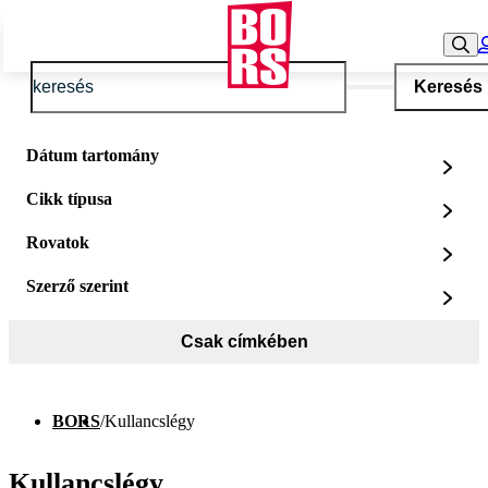
Keresés
Dátum tartomány
Cikk típusa
Rovatok
Szerző szerint
Csak címkében
BORS
/
Kullancslégy
Kullancslégy