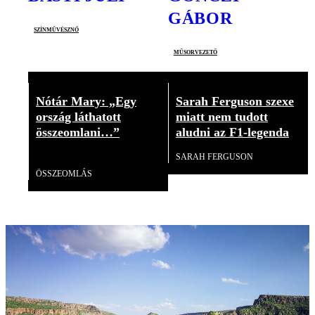
GÁBOR
színművésznő
műsorvezető
Nótár Mary: „Egy
Sarah Ferguson szexe
ország láthatott
miatt nem tudott
összeomlani…”
aludni az F1-legenda
SARAH FERGUSON
Videó
ÖSSZEOMLÁS