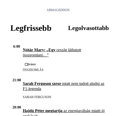
ARMAGEDDON
Legfrissebb
Legolvasottabb
6:00
Nótár Mary: „Egy
ország láthatott
összeomlani…”
Videó
ÖSSZEOMLÁS
21:00
Sarah Ferguson szexe
miatt nem tudott aludni az
F1-legenda
SARAH FERGUSON
20:00
Hajdú Péter megtartja
az energiaválság miatti új
szokásait