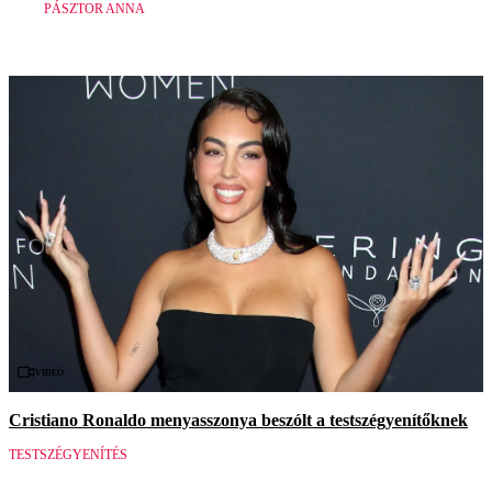
PÁSZTOR ANNA
Videó
Cristiano Ronaldo menyasszonya beszólt a testszégyenítőknek
TESTSZÉGYENÍTÉS