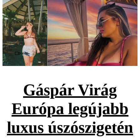
Videó
Gáspár Virág
Európa legújabb
luxus úszószigetén