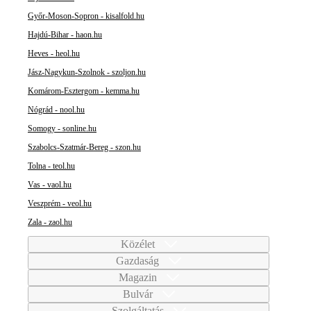
Győr-Moson-Sopron - kisalfold.hu
Hajdú-Bihar - haon.hu
Heves - heol.hu
Jász-Nagykun-Szolnok - szoljon.hu
Komárom-Esztergom - kemma.hu
Nógrád - nool.hu
Somogy - sonline.hu
Szabolcs-Szatmár-Bereg - szon.hu
Tolna - teol.hu
Vas - vaol.hu
Veszprém - veol.hu
Zala - zaol.hu
Közélet
Gazdaság
Magazin
Bulvár
Szolgáltatás