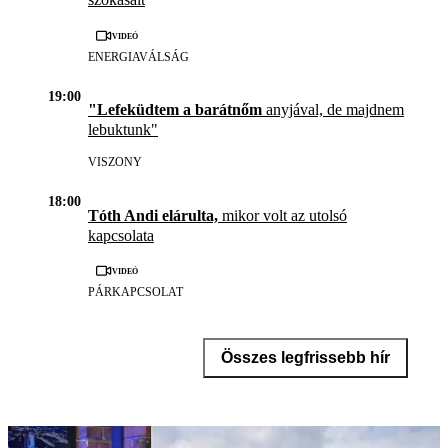
Videó
ENERGIAVÁLSÁG
19:00
"Lefeküdtem a barátnőm
anyjával, de majdnem
lebuktunk"
VISZONY
18:00
Tóth Andi elárulta,
mikor volt az utolsó
kapcsolata
Videó
PÁRKAPCSOLAT
Összes legfrissebb hír