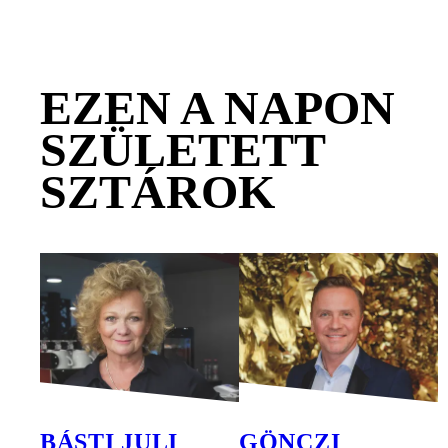
EZEN A NAPON
SZÜLETETT
SZTÁROK
BÁSTI JULI
GÖNCZI