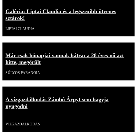
Galéria: Liptai Claudia és a legszexibb ötvenes
sztárok!
LIPTAI CLAUDIA
Már csak hónapjai vannak hátra: a 28 éves nő azt
hitte, megőrült
SÚLYOS PARANOIA
A vízgazdálkodás Zámbó Árpyt sem hagyja
nyugodni
Videó
VÍZGAZDÁLKODÁS