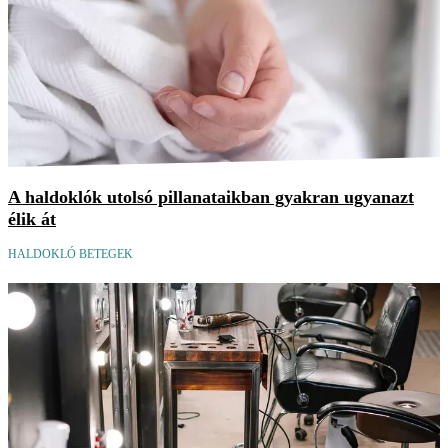
A haldoklók utolsó pillanataikban gyakran ugyanazt
élik át
HALDOKLÓ BETEGEK