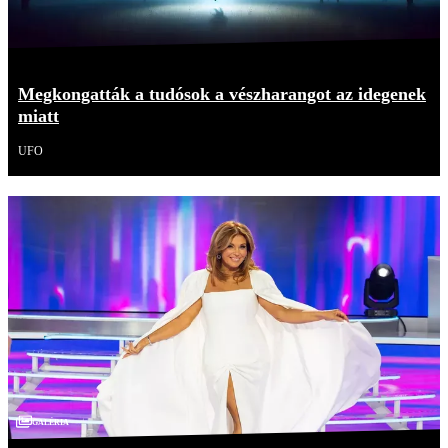
Megkongatták a tudósok a vészharangot az idegenek
miatt
UFO
Galéria