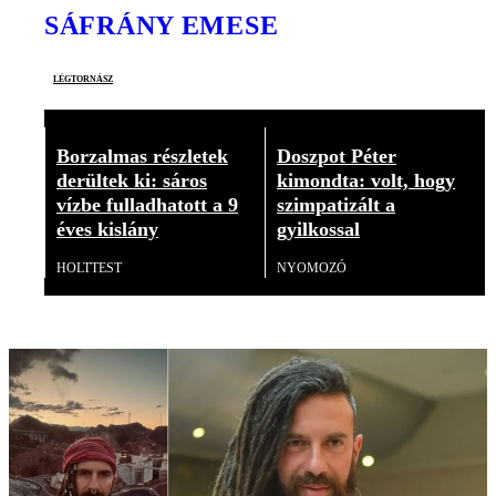
SÁFRÁNY EMESE
légtornász
Borzalmas részletek
Doszpot Péter
derültek ki: sáros
kimondta: volt, hogy
vízbe fulladhatott a 9
szimpatizált a
éves kislány
gyilkossal
HOLTTEST
NYOMOZÓ