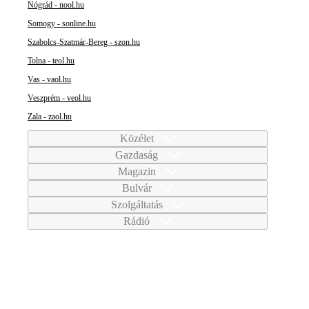
Nógrád - nool.hu
Somogy - sonline.hu
Szabolcs-Szatmár-Bereg - szon.hu
Tolna - teol.hu
Vas - vaol.hu
Veszprém - veol.hu
Zala - zaol.hu
Közélet
Gazdaság
Magazin
Bulvár
Szolgáltatás
Rádió