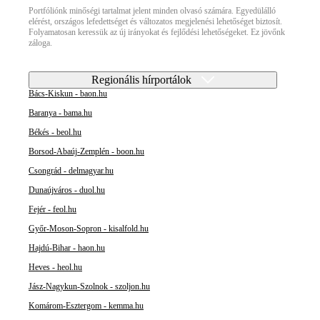
Portfóliónk minőségi tartalmat jelent minden olvasó számára. Egyedülálló
elérést, országos lefedettséget és változatos megjelenési lehetőséget biztosít.
Folyamatosan keressük az új irányokat és fejlődési lehetőségeket. Ez jövőnk
záloga.
Regionális hírportálok
Bács-Kiskun - baon.hu
Baranya - bama.hu
Békés - beol.hu
Borsod-Abaúj-Zemplén - boon.hu
Csongrád - delmagyar.hu
Dunaújváros - duol.hu
Fejér - feol.hu
Győr-Moson-Sopron - kisalfold.hu
Hajdú-Bihar - haon.hu
Heves - heol.hu
Jász-Nagykun-Szolnok - szoljon.hu
Komárom-Esztergom - kemma.hu