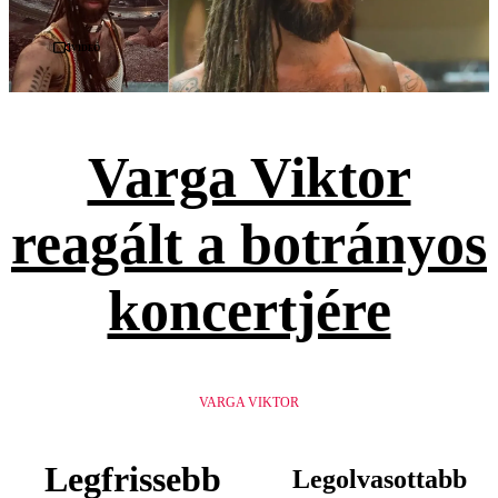
Videó
Varga Viktor
reagált a botrányos
koncertjére
VARGA VIKTOR
Legfrissebb
Legolvasottabb