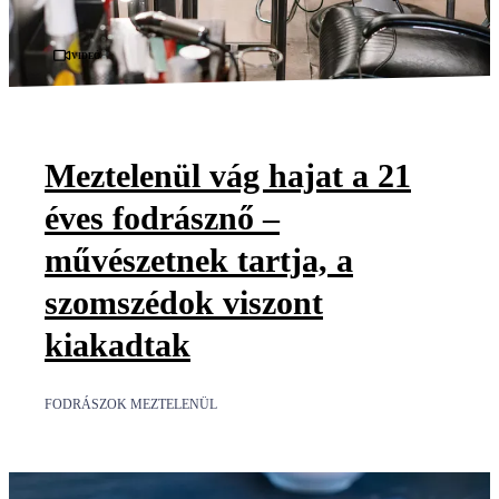
Videó
Meztelenül vág hajat a 21
éves fodrásznő –
művészetnek tartja, a
szomszédok viszont
kiakadtak
FODRÁSZOK MEZTELENÜL