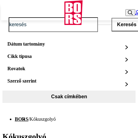
Keresés
Dátum tartomány
Cikk típusa
Rovatok
Szerző szerint
Csak címkében
BORS
/
Kókuszgolyó
Kókuszgolyó