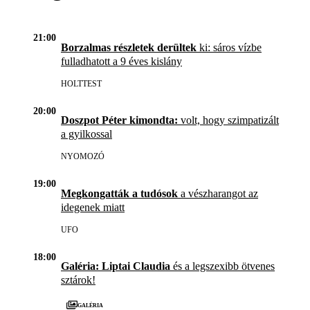
21:00
Borzalmas részletek derültek
ki: sáros vízbe
fulladhatott a 9 éves kislány
HOLTTEST
20:00
Doszpot Péter kimondta:
volt, hogy szimpatizált
a gyilkossal
NYOMOZÓ
19:00
Megkongatták a tudósok
a vészharangot az
idegenek miatt
UFO
18:00
Galéria: Liptai Claudia
és a legszexibb ötvenes
sztárok!
Galéria