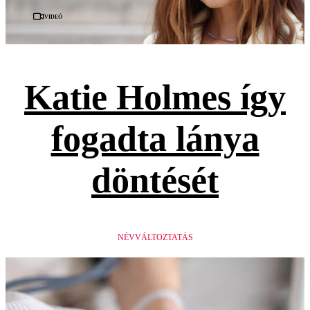
Videó
Katie Holmes így
fogadta lánya
döntését
NÉVVÁLTOZTATÁS