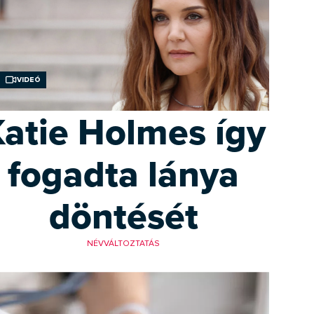
Videó
atie Holmes így
fogadta lánya
döntését
NÉVVÁLTOZTATÁS