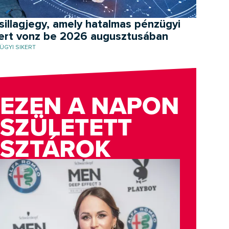
sillagjegy, amely hatalmas pénzügyi
kert vonz be 2026 augusztusában
ÜGYI SIKERT
EZEN A NAPON
SZÜLETETT
SZTÁROK