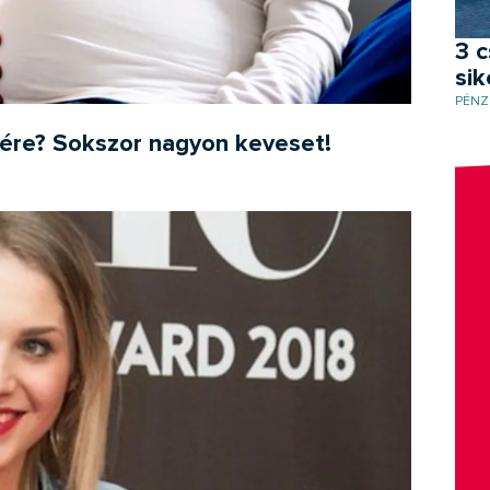
3 c
si
PÉNZ
ésére? Sokszor nagyon keveset!