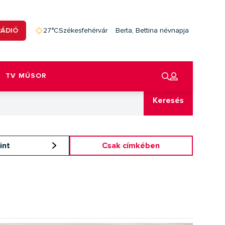
RÁDIÓ
27°C
Székesfehérvár
Berta, Bettina névnapja
TV MŰSOR
Keresés
int
Csak címkében