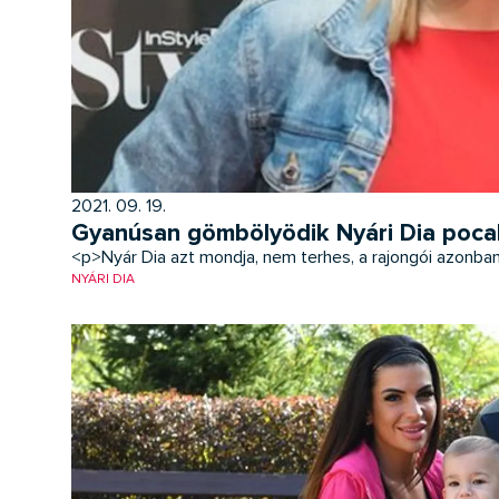
2021. 09. 19.
Gyanúsan gömbölyödik Nyári Dia pocakj
<p>Nyár Dia azt mondja, nem terhes, a rajongói azonba
NYÁRI DIA