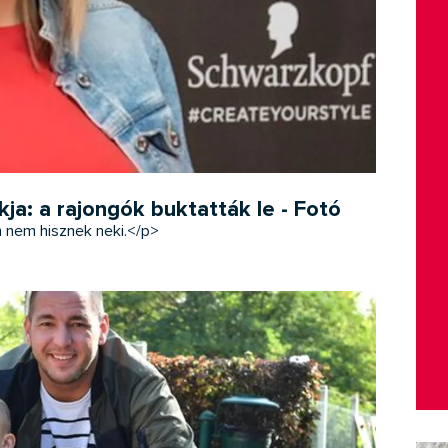
a: a rajongók buktatták le - Fotó
n nem hisznek neki.</p>