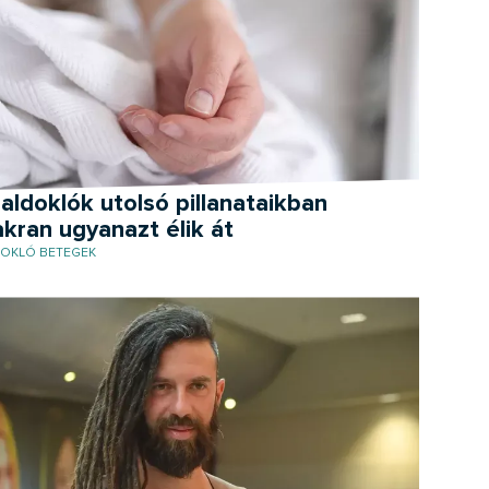
aldoklók utolsó pillanataikban
kran ugyanazt élik át
OKLÓ BETEGEK