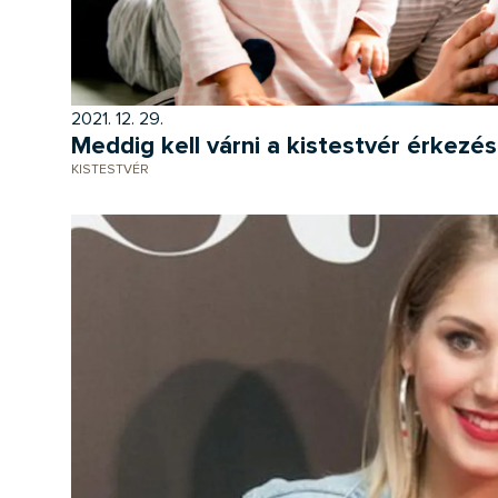
2021. 12. 29.
Meddig kell várni a kistestvér érkez
KISTESTVÉR