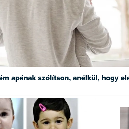
m apának szólítson, anélkül, hogy elá