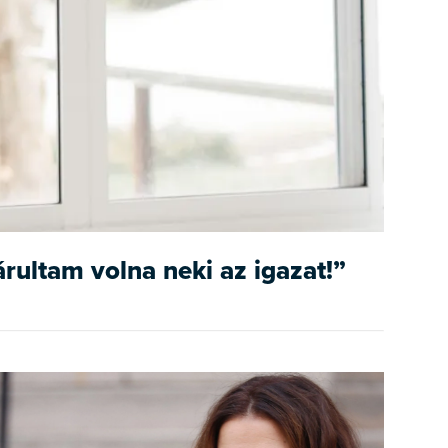
rultam volna neki az igazat!”