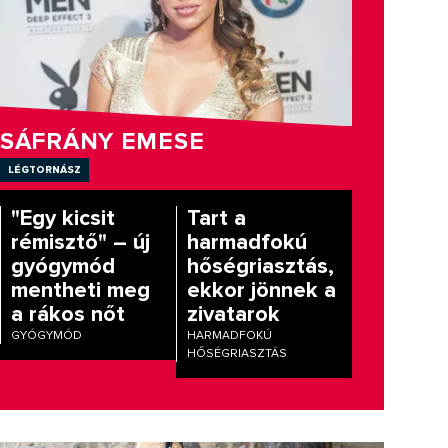
SÁFRÁNY EMESE
légtornász
"Egy kicsit
Tart a
rémisztő" – új
harmadfokú
gyógymód
hőségriasztás,
mentheti meg
ekkor jönnek a
a rákos nőt
zivatarok
GYÓGYMÓD
HARMADFOKÚ
HŐSÉGRIASZTÁS