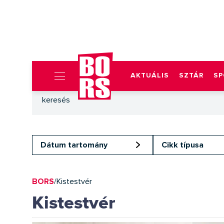
AKTUÁLIS
SZTÁR
SP
Dátum tartomány
Cikk típusa
BORS
/
Kistestvér
Kistestvér