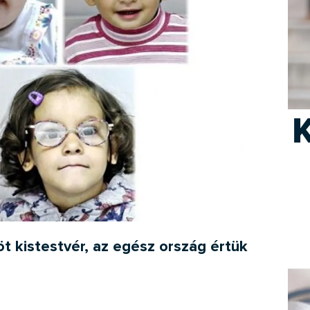
K
öt kistestvér, az egész ország értük