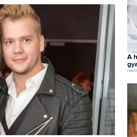
A h
gya
HALD