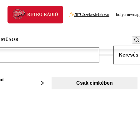
RETRO RÁDIÓ
28°C
Székesfehérvár
Ibolya névnap
 MŰSOR
Keresés
nt
Csak címkében