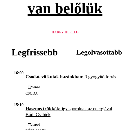
van belőlük
HARRY HERCEG
Legfrissebb
Legolvasottabb
16:00
Csodatevő kutak hazánkban:
3 gyógyító forrás
Videó
CSODA
15:10
Hasznos trükkök: így
spórolnak az energiával
Bódi Csabiék
Videó