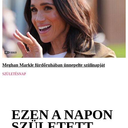
Videó
Meghan Markle fürdőruhában ünnepelte szülinapját
SZÜLETÉSNAP
EZEN A NAPON
SZÜLETETT