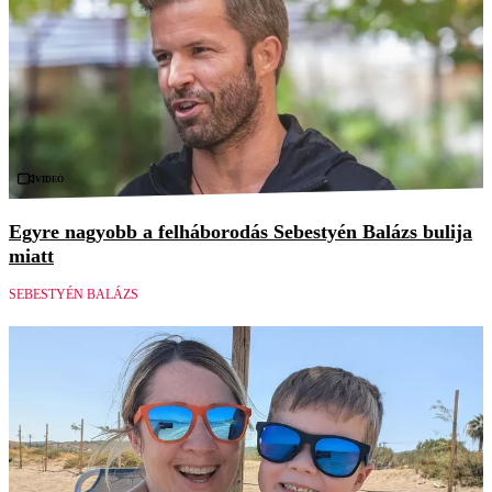
Videó
Egyre nagyobb a felháborodás Sebestyén Balázs bulija
miatt
SEBESTYÉN BALÁZS