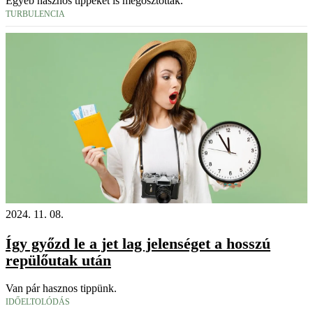
Egyéb hasznos tippeket is megosztottak.
TURBULENCIA
2024. 11. 08.
Így győzd le a jet lag jelenséget a hosszú
repülőutak után
Van pár hasznos tippünk.
IDŐELTOLÓDÁS