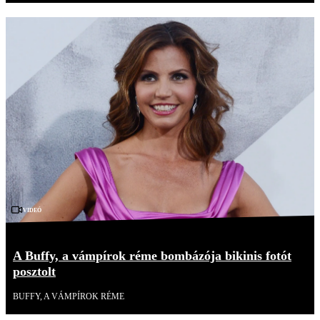
Videó
A Buffy, a vámpírok réme bombázója bikinis fotót
posztolt
BUFFY, A VÁMPÍROK RÉME