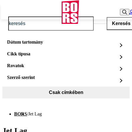
Keresés
Dátum tartomány
Cikk típusa
Rovatok
Szerző szerint
Csak címkében
BORS
/
Jet Lag
Jet Lag