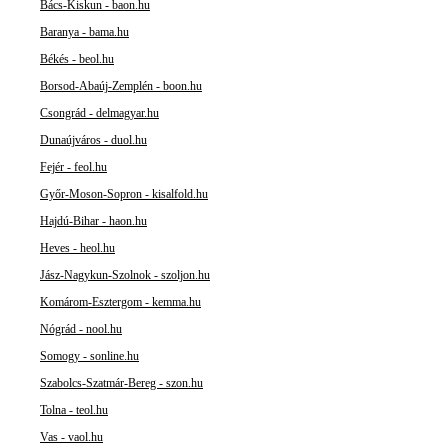
Bács-Kiskun - baon.hu
Baranya - bama.hu
Békés - beol.hu
Borsod-Abaúj-Zemplén - boon.hu
Csongrád - delmagyar.hu
Dunaújváros - duol.hu
Fejér - feol.hu
Győr-Moson-Sopron - kisalfold.hu
Hajdú-Bihar - haon.hu
Heves - heol.hu
Jász-Nagykun-Szolnok - szoljon.hu
Komárom-Esztergom - kemma.hu
Nógrád - nool.hu
Somogy - sonline.hu
Szabolcs-Szatmár-Bereg - szon.hu
Tolna - teol.hu
Vas - vaol.hu