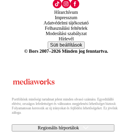
Hírarchívum
Impresszum
Adatvédelmi tájékoztató
Felhasználási feltételek
Moderálási szabályzat
Hírlevél
Süti beállítások
© Bors 2007–2026 Minden jog fenntartva.
Portfóliónk minőségi tartalmat jelent minden olvasó számára. Egyedülálló
elérést, országos lefedettséget és változatos megjelenési lehetőséget biztosít.
Folyamatosan keressük az új irányokat és fejlődési lehetőségeket. Ez jövőnk
záloga.
Regionális hírportálok