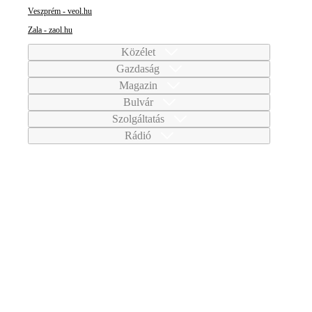
Veszprém - veol.hu
Zala - zaol.hu
Közélet
Gazdaság
Magazin
Bulvár
Szolgáltatás
Rádió