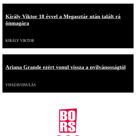
Király Viktor 18 évvel a Megasztár után talált rá
önmagára
Videó
KIRÁLY VIKTOR
Ariana Grande ezért vonul vissza a nyilvánosságtól
Videó
VISSZAVONULÁS