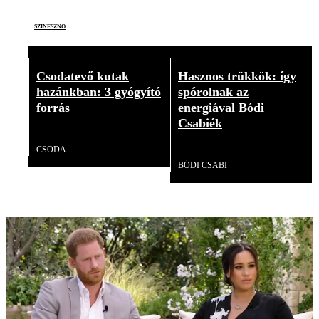
színésznő
Csodatevő kutak
Hasznos trükkök: így
hazánkban: 3 gyógyító
spórolnak az
forrás
energiával Bódi
Csabiék
Videó
CSODA
Videó
BÓDI CSABI