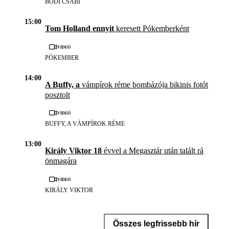
BÓDI CSABI
15:00
Tom Holland ennyit
keresett Pókemberként
Videó
PÓKEMBER
14:00
A Buffy, a
vámpírok réme bombázója bikinis fotót
posztolt
Videó
BUFFY, A VÁMPÍROK RÉME
13:00
Király Viktor 18
évvel a Megasztár után talált rá
önmagára
Videó
KIRÁLY VIKTOR
Összes legfrissebb hír