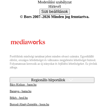
Moderálási szabályzat
Hírlevél
Süti beállítások
© Bors 2007–2026 Minden jog fenntartva.
Portfóliónk minőségi tartalmat jelent minden olvasó számára. Egyedülálló
elérést, országos lefedettséget és változatos megjelenési lehetőséget biztosít.
Folyamatosan keressük az új irányokat és fejlődési lehetőségeket. Ez jövőnk
záloga.
Regionális hírportálok
Bács-Kiskun - baon.hu
Baranya - bama.hu
Békés - beol.hu
Borsod-Abaúj-Zemplén - boon.hu