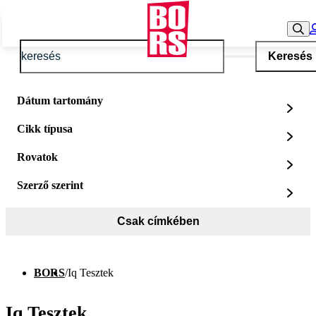
Keresés
Dátum tartomány
Cikk típusa
Rovatok
Szerző szerint
Csak címkében
BORS
/
Iq Tesztek
Iq Tesztek