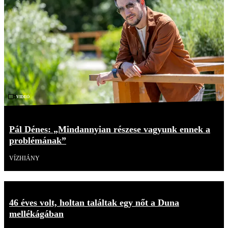
Videó
Pál Dénes: „Mindannyian részese vagyunk ennek a
problémának”
VÍZHIÁNY
46 éves volt, holtan találtak egy nőt a Duna
mellékágában