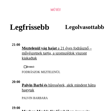
MŰTÉT
Legfrissebb
Legolvasottabb
21:00
Meztelenül vág hajat
a 21 éves fodrásznő –
művészetnek tartja, a szomszédok viszont
kiakadtak
Videó
FODRÁSZOK MEZTELENÜL
20:00
Palvin Barbi és
hírességek, akik mindent hátra
hagytak
PALVIN BARBARA
19:00