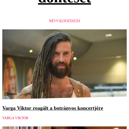
NÉVVÁLTOZTATÁS
Videó
Varga Viktor reagált a botrányos koncertjére
VARGA VIKTOR