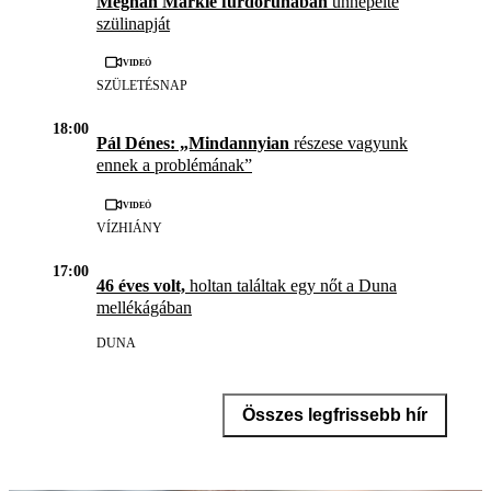
Meghan Markle fürdőruhában
ünnepelte
szülinapját
Videó
SZÜLETÉSNAP
18:00
Pál Dénes: „Mindannyian
részese vagyunk
ennek a problémának”
Videó
VÍZHIÁNY
17:00
46 éves volt,
holtan találtak egy nőt a Duna
mellékágában
DUNA
Összes legfrissebb hír