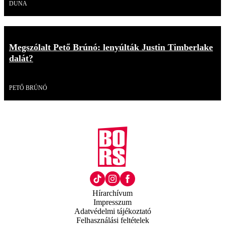
DUNA
Megszólalt Pető Brúnó: lenyúlták Justin Timberlake
dalát?
Videó
PETŐ BRÚNÓ
Hírarchívum
Impresszum
Adatvédelmi tájékoztató
Felhasználási feltételek