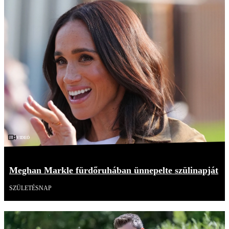
Videó
Meghan Markle fürdőruhában ünnepelte szülinapját
SZÜLETÉSNAP