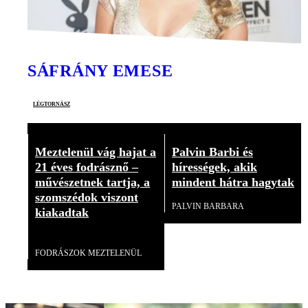
SÁFRÁNY EMESE
légtornász
Meztelenül vág hajat a
Palvin Barbi és
21 éves fodrásznő –
hírességek, akik
művészetnek tartja, a
mindent hátra hagytak
szomszédok viszont
PALVIN BARBARA
kiakadtak
Videó
FODRÁSZOK MEZTELENÜL