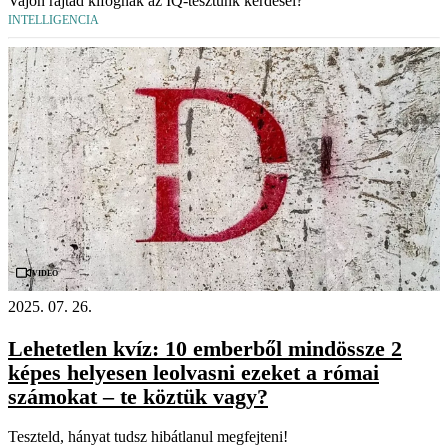
Vajon rajtad kifognak az IQ-tesztünk kérdései?
INTELLIGENCIA
Videó
2025. 07. 26.
Lehetetlen kvíz: 10 emberből mindössze 2
képes helyesen leolvasni ezeket a római
számokat – te köztük vagy?
Teszteld, hányat tudsz hibátlanul megfejteni!