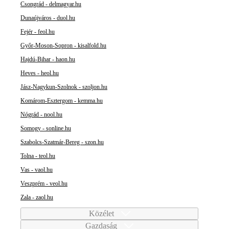
Csongrád - delmagyar.hu
Dunaújváros - duol.hu
Fejér - feol.hu
Győr-Moson-Sopron - kisalfold.hu
Hajdú-Bihar - haon.hu
Heves - heol.hu
Jász-Nagykun-Szolnok - szoljon.hu
Komárom-Esztergom - kemma.hu
Nógrád - nool.hu
Somogy - sonline.hu
Szabolcs-Szatmár-Bereg - szon.hu
Tolna - teol.hu
Vas - vaol.hu
Veszprém - veol.hu
Zala - zaol.hu
Közélet
Gazdaság