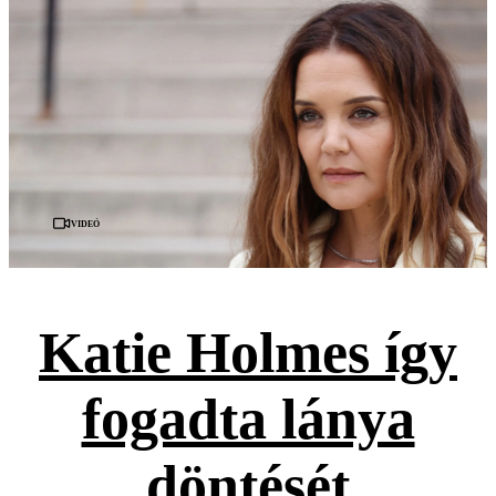
Videó
Katie Holmes így
fogadta lánya
döntését