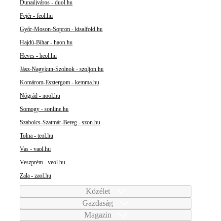
Dunaújváros - duol.hu
Fejér - feol.hu
Győr-Moson-Sopron - kisalfold.hu
Hajdú-Bihar - haon.hu
Heves - heol.hu
Jász-Nagykun-Szolnok - szoljon.hu
Komárom-Esztergom - kemma.hu
Nógrád - nool.hu
Somogy - sonline.hu
Szabolcs-Szatmár-Bereg - szon.hu
Tolna - teol.hu
Vas - vaol.hu
Veszprém - veol.hu
Zala - zaol.hu
Közélet
Gazdaság
Magazin