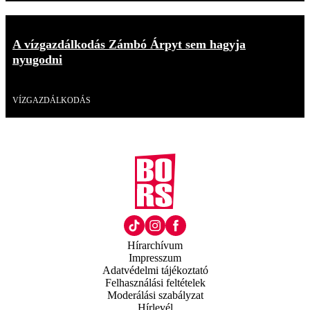
A vízgazdálkodás Zámbó Árpyt sem hagyja
nyugodni
Videó
VÍZGAZDÁLKODÁS
Hírarchívum
Impresszum
Adatvédelmi tájékoztató
Felhasználási feltételek
Moderálási szabályzat
Hírlevél