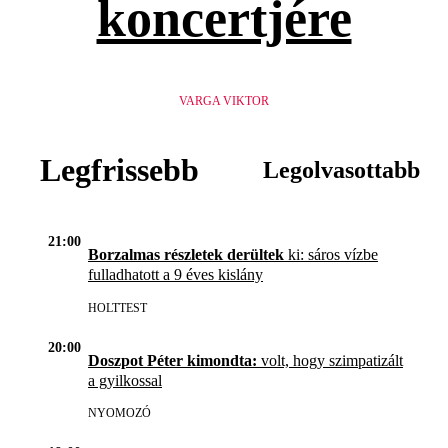
koncertjére
VARGA VIKTOR
Legfrissebb
Legolvasottabb
21:00
Borzalmas részletek derültek
ki: sáros vízbe
fulladhatott a 9 éves kislány
HOLTTEST
20:00
Doszpot Péter kimondta:
volt, hogy szimpatizált
a gyilkossal
NYOMOZÓ