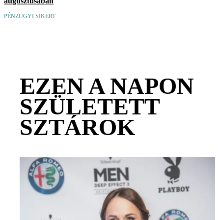
augusztusában
PÉNZÜGYI SIKERT
EZEN A NAPON
SZÜLETETT
SZTÁROK