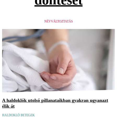
NÉVVÁLTOZTATÁS
A haldoklók utolsó pillanataikban gyakran ugyanazt
élik át
HALDOKLÓ BETEGEK