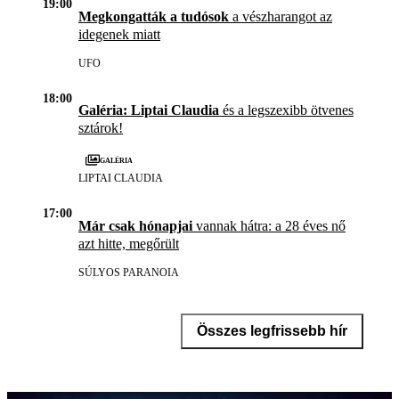
19:00
Megkongatták a tudósok
a vészharangot az
idegenek miatt
UFO
18:00
Galéria: Liptai Claudia
és a legszexibb ötvenes
sztárok!
Galéria
LIPTAI CLAUDIA
17:00
Már csak hónapjai
vannak hátra: a 28 éves nő
azt hitte, megőrült
SÚLYOS PARANOIA
Összes legfrissebb hír