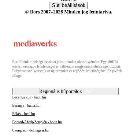
Süti beállítások
© Bors 2007–2026 Minden jog fenntartva.
Portfóliónk minőségi tartalmat jelent minden olvasó számára. Egyedülálló
elérést, országos lefedettséget és változatos megjelenési lehetőséget biztosít.
Folyamatosan keressük az új irányokat és fejlődési lehetőségeket. Ez jövőnk
záloga.
Regionális hírportálok
Bács-Kiskun - baon.hu
Baranya - bama.hu
Békés - beol.hu
Borsod-Abaúj-Zemplén - boon.hu
Csongrád - delmagyar.hu