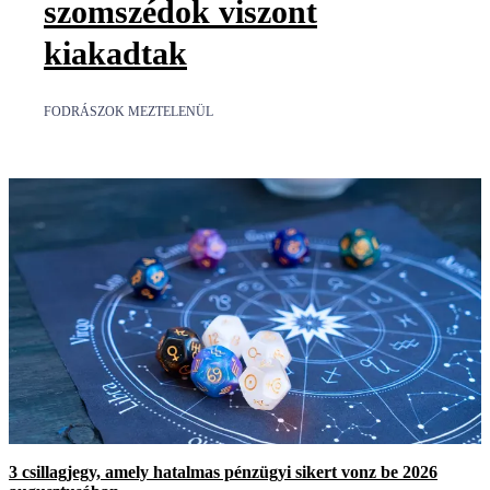
szomszédok viszont
kiakadtak
FODRÁSZOK MEZTELENÜL
3 csillagjegy, amely hatalmas pénzügyi sikert vonz be 2026