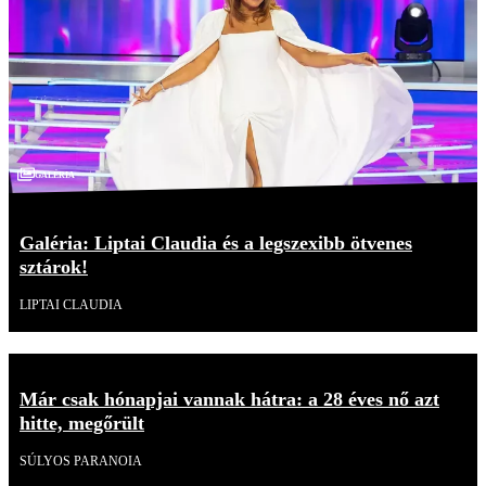
Galéria
Galéria: Liptai Claudia és a legszexibb ötvenes
sztárok!
LIPTAI CLAUDIA
Már csak hónapjai vannak hátra: a 28 éves nő azt
hitte, megőrült
SÚLYOS PARANOIA