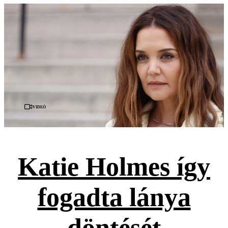
Videó
Katie Holmes így
fogadta lánya
döntését