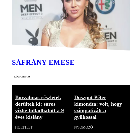
SÁFRÁNY EMESE
légtornász
Borzalmas részletek
Doszpot Péter
derültek ki: sáros
kimondta: volt, hogy
vízbe fulladhatott a 9
szimpatizált a
éves kislány
gyilkossal
HOLTTEST
NYOMOZÓ