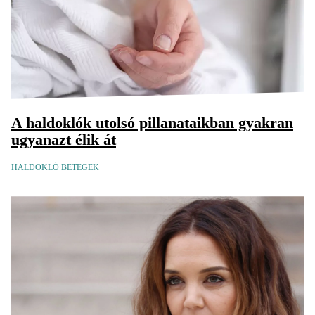
A haldoklók utolsó pillanataikban gyakran
ugyanazt élik át
HALDOKLÓ BETEGEK