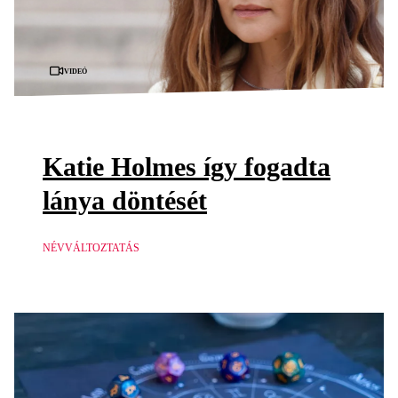
Videó
Katie Holmes így fogadta
lánya döntését
NÉVVÁLTOZTATÁS