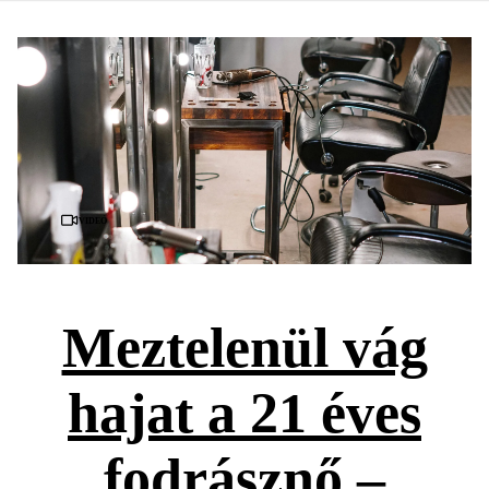
Videó
Meztelenül vág
hajat a 21 éves
fodrásznő –