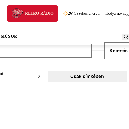
RETRO RÁDIÓ
26°C
Székesfehérvár
Ibolya névnap
 MŰSOR
Keresés
nt
Csak címkében