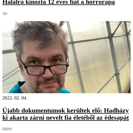
Halálra kínozta 12 éves fiát a horrorapa
18+
2022. 02. 04.
Újabb dokumentumok kerültek elő: Hadházy
ki akarta zárni nevelt fia életéből az édesapát
FRISS