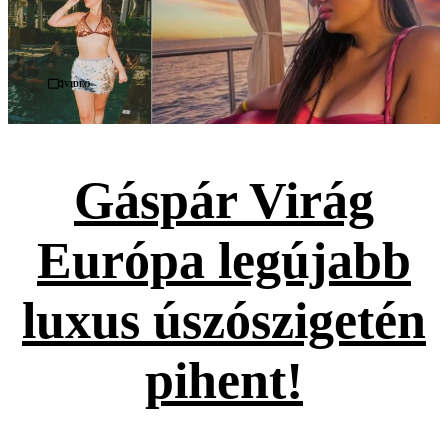
Videó
Gáspár Virág
Európa legújabb
luxus úszószigetén
pihent!