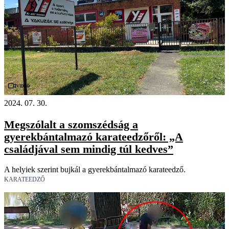
Videó
2024. 07. 30.
Megszólalt a szomszédság a
gyerekbántalmazó karateedzőről: „A
családjával sem mindig túl kedves”
A helyiek szerint bujkál a gyerekbántalmazó karateedző.
KARATEEDZŐ