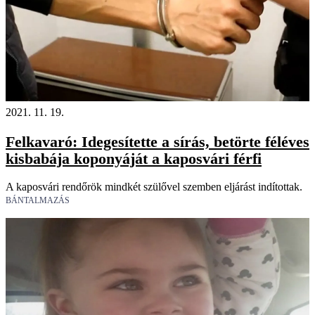
2021. 11. 19.
Felkavaró: Idegesítette a sírás, betörte féléves
kisbabája koponyáját a kaposvári férfi
A kaposvári rendőrök mindkét szülővel szemben eljárást indítottak.
BÁNTALMAZÁS