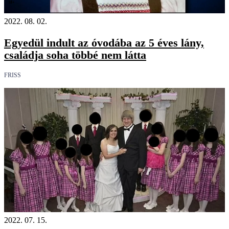
18+
2022. 08. 02.
Egyedül indult az óvodába az 5 éves lány,
családja soha többé nem látta
FRISS
18+
2022. 07. 15.