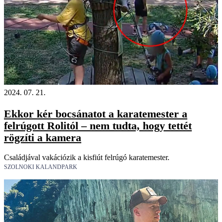
2024. 07. 21.
Ekkor kér bocsánatot a karatemester a
felrúgott Rolitól – nem tudta, hogy tettét
rögzíti a kamera
Családjával vakációzik a kisfiút felrúgó karatemester.
SZOLNOKI KALANDPARK