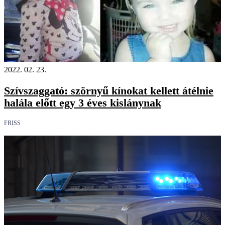
18+
2022. 02. 23.
Szívszaggató: szörnyű kínokat kellett átélnie
halála előtt egy 3 éves kislánynak
FRISS