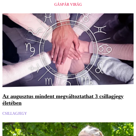
GÁSPÁR VIRÁG
Az augusztus mindent megváltoztathat 3 csillagjegy
életében
CSILLAGJEGY