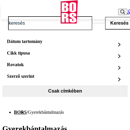
Keresés
Dátum tartomány
Cikk típusa
Rovatok
Szerző szerint
Csak címkében
BORS
/
Gyerekbántalmazás
Gyerekbántalmazás