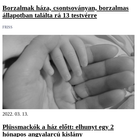
Borzalmak háza, csontsoványan, borzalmas
állapotban találta rá 13 testvérre
FRISS
2022. 03. 13.
Plüssmackók a ház előtt: elhunyt egy 2
hónapos angyalarcú kislány