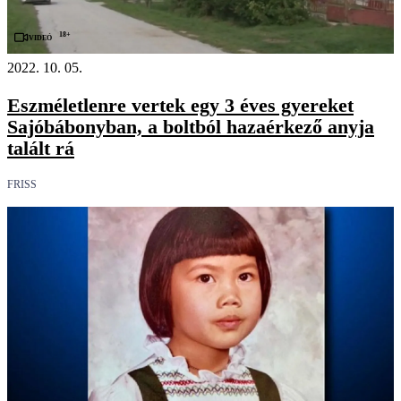
18+
Videó
2022. 10. 05.
Eszméletlenre vertek egy 3 éves gyereket
Sajóbábonyban, a boltból hazaérkező anyja
talált rá
FRISS