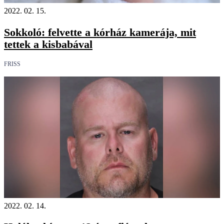
2022. 02. 15.
Sokkoló: felvette a kórház kamerája, mit
tettek a kisbabával
FRISS
2022. 02. 14.