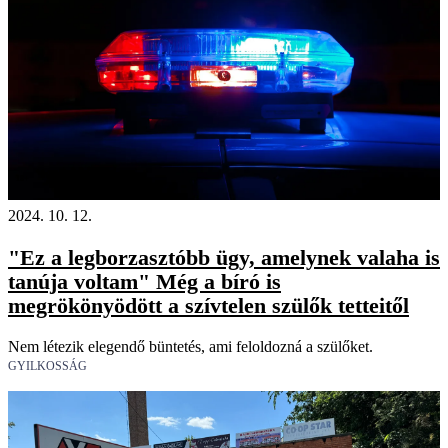
18+
2024. 10. 12.
"Ez a legborzasztóbb ügy, amelynek valaha is
tanúja voltam" Még a bíró is
megrökönyödött a szívtelen szülők tetteitől
Nem létezik elegendő büntetés, ami feloldozná a szülőket.
GYILKOSSÁG