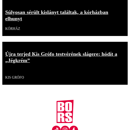
Súlyosan sérült kislányt találtak, a kórházban
elhunyt
KÓRHÁZ
Újra terjed Kis Grófo testvérének slágere: hódít a
„Jégkrém”
Videó
KIS GRÓFO