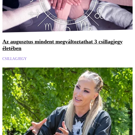
Az augusztus mindent megváltoztathat 3 csillagjegy
életében
CSILLAGJEGY