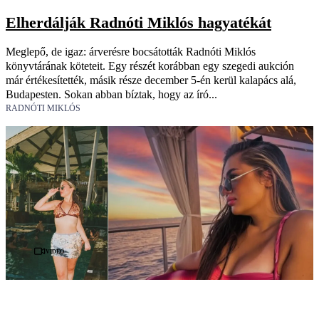
Elherdálják Radnóti Miklós hagyatékát
Meglepő, de igaz: árverésre bocsátották Radnóti Miklós
könyvtárának köteteit. Egy részét korábban egy szegedi aukción
már értékesítették, másik része december 5-én kerül kalapács alá,
Budapesten. Sokan abban bíztak, hogy az író...
RADNÓTI MIKLÓS
Videó