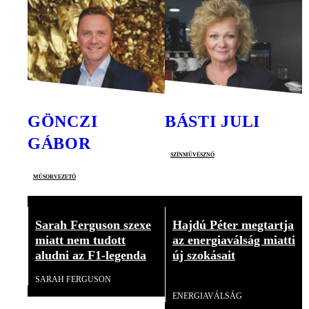
GÖNCZI
BÁSTI JULI
GÁBOR
színművésznő
műsorvezető
Sarah Ferguson szexe
Hajdú Péter megtartja
miatt nem tudott
az energiaválság miatti
aludni az F1-legenda
új szokásait
SARAH FERGUSON
Videó
ENERGIAVÁLSÁG