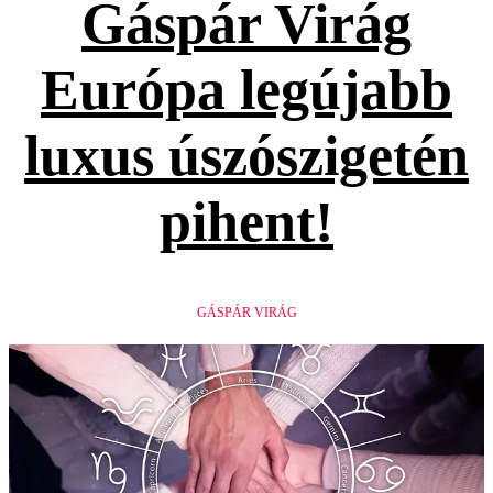
Gáspár Virág
Európa legújabb
luxus úszószigetén
pihent!
GÁSPÁR VIRÁG