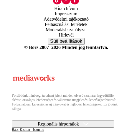
Hírarchívum
Impresszum
Adatvédelmi tájékoztató
Felhasználási feltételek
Moderálási szabályzat
Hírlevél
Süti beállítások
© Bors 2007–2026 Minden jog fenntartva.
Portfóliónk minőségi tartalmat jelent minden olvasó számára. Egyedülálló
elérést, országos lefedettséget és változatos megjelenési lehetőséget biztosít.
Folyamatosan keressük az új irányokat és fejlődési lehetőségeket. Ez jövőnk
záloga.
Regionális hírportálok
Bács-Kiskun - baon.hu