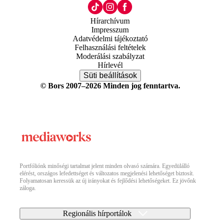
Hírarchívum
Impresszum
Adatvédelmi tájékoztató
Felhasználási feltételek
Moderálási szabályzat
Hírlevél
Süti beállítások
© Bors 2007–2026 Minden jog fenntartva.
Portfóliónk minőségi tartalmat jelent minden olvasó számára. Egyedülálló
elérést, országos lefedettséget és változatos megjelenési lehetőséget biztosít.
Folyamatosan keressük az új irányokat és fejlődési lehetőségeket. Ez jövőnk
záloga.
Regionális hírportálok