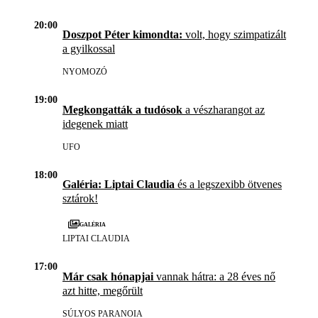
20:00
Doszpot Péter kimondta:
volt, hogy szimpatizált
a gyilkossal
NYOMOZÓ
19:00
Megkongatták a tudósok
a vészharangot az
idegenek miatt
UFO
18:00
Galéria: Liptai Claudia
és a legszexibb ötvenes
sztárok!
Galéria
LIPTAI CLAUDIA
17:00
Már csak hónapjai
vannak hátra: a 28 éves nő
azt hitte, megőrült
SÚLYOS PARANOIA