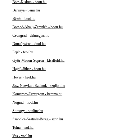
Bács-Kiskun - baon.hu
Baranya - bama.hu
Békés - beol.hu
Borsod-Abaúj-Zemplén - boon.hu
Csongrád - delmagyar.hu
Dunaújváros - duol.hu
Fejér - feol.hu
Győr-Moson-Sopron - kisalfold.hu
Hajdú-Bihar - haon.hu
Heves - heol.hu
Jász-Nagykun-Szolnok - szoljon.hu
Komárom-Esztergom - kemma.hu
Nógrád - nool.hu
Somogy - sonline.hu
Szabolcs-Szatmár-Bereg - szon.hu
Tolna - teol.hu
Vas - vaol.hu