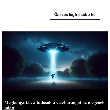
Összes legfrissebb hír
Megkongatták a tudósok a vészharangot az idegenek
miatt