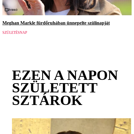
Videó
Meghan Markle fürdőruhában ünnepelte szülinapját
SZÜLETÉSNAP
EZEN A NAPON
SZÜLETETT
SZTÁROK