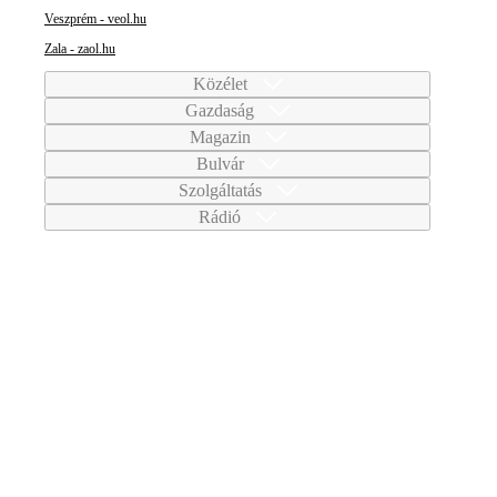
Veszprém - veol.hu
Zala - zaol.hu
Közélet
Gazdaság
Magazin
Bulvár
Szolgáltatás
Rádió