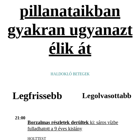
pillanataikban
gyakran ugyanazt
élik át
HALDOKLÓ BETEGEK
Legfrissebb
Legolvasottabb
21:00
Borzalmas részletek derültek
ki: sáros vízbe
fulladhatott a 9 éves kislány
HOLTTEST