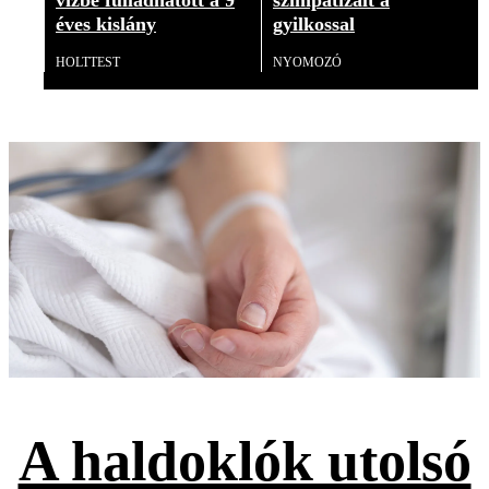
vízbe fulladhatott a 9
szimpatizált a
éves kislány
gyilkossal
HOLTTEST
NYOMOZÓ
A haldoklók utolsó