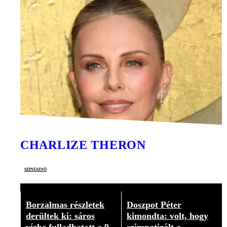
CHARLIZE THERON
színésznő
Borzalmas részletek
Doszpot Péter
derültek ki: sáros
kimondta: volt, hogy