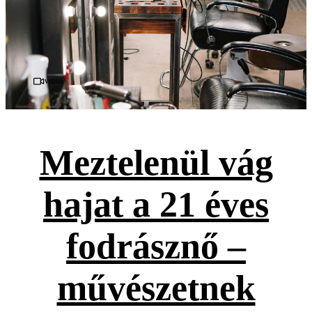
Videó
Meztelenül vág
hajat a 21 éves
fodrásznő –
művészetnek