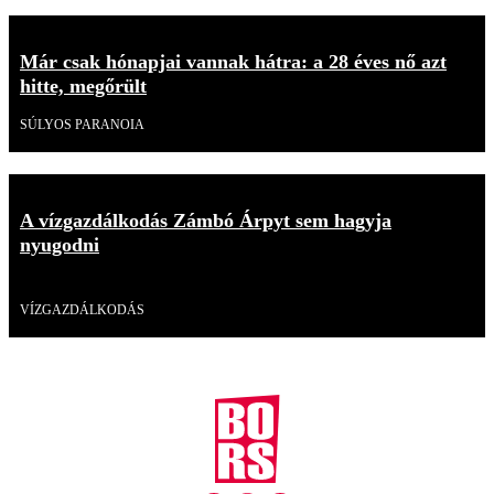
Már csak hónapjai vannak hátra: a 28 éves nő azt
hitte, megőrült
SÚLYOS PARANOIA
A vízgazdálkodás Zámbó Árpyt sem hagyja
nyugodni
Videó
VÍZGAZDÁLKODÁS