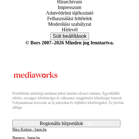
Hírarchívum
Impresszum
Adatvédelmi tájékoztató
Felhasználási feltételek
Moderálási szabályzat
Hírlevél
Süti beállítások
© Bors 2007–2026 Minden jog fenntartva.
Portfóliónk minőségi tartalmat jelent minden olvasó számára. Egyedülálló
elérést, országos lefedettséget és változatos megjelenési lehetőséget biztosít.
Folyamatosan keressük az új irányokat és fejlődési lehetőségeket. Ez jövőnk
záloga.
Regionális hírportálok
Bács-Kiskun - baon.hu
Baranya - bama.hu