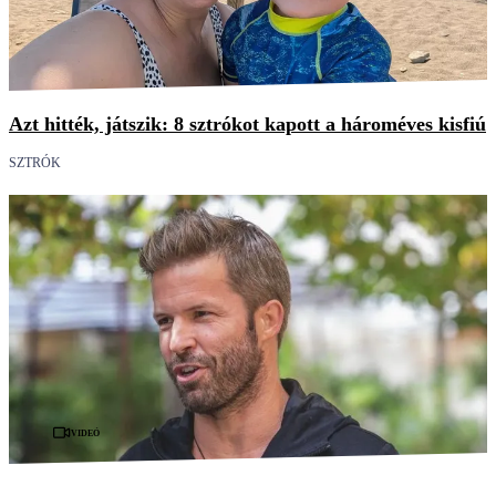
Azt hitték, játszik: 8 sztrókot kapott a hároméves kisfiú
SZTRÓK
Videó