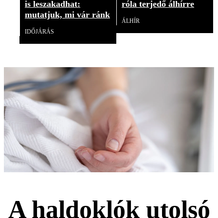
is leszakadhat:
róla terjedő álhírre
mutatjuk, mi vár ránk
ÁLHÍR
IDŐJÁRÁS
A haldoklók utolsó