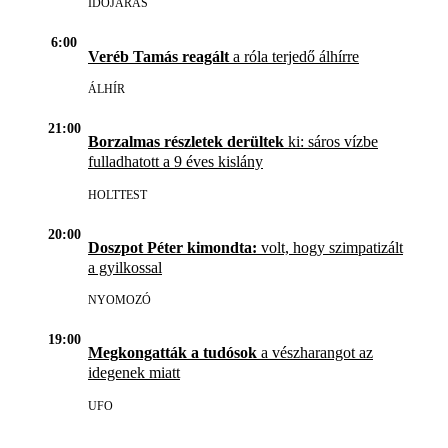
IDŐJÁRÁS
6:00
Veréb Tamás reagált
a róla terjedő álhírre
ÁLHÍR
21:00
Borzalmas részletek derültek
ki: sáros vízbe
fulladhatott a 9 éves kislány
HOLTTEST
20:00
Doszpot Péter kimondta:
volt, hogy szimpatizált
a gyilkossal
NYOMOZÓ
19:00
Megkongatták a tudósok
a vészharangot az
idegenek miatt
UFO