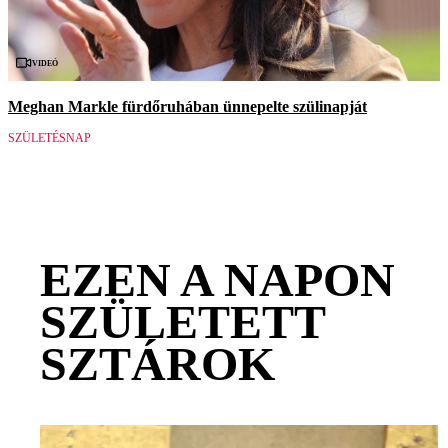
Videó
Meghan Markle fürdőruhában ünnepelte szülinapját
SZÜLETÉSNAP
EZEN A NAPON
SZÜLETETT
SZTÁROK