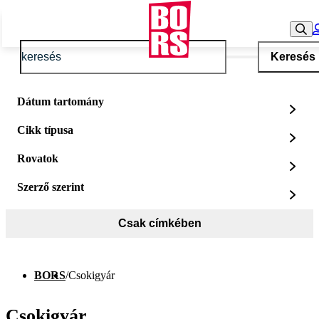
Keresés
Dátum tartomány
Cikk típusa
Rovatok
Szerző szerint
Csak címkében
BORS
/
Csokigyár
Csokigyár