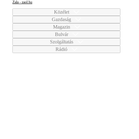
Zala - zaol.hu
Közélet
Gazdaság
Magazin
Bulvár
Szolgáltatás
Rádió