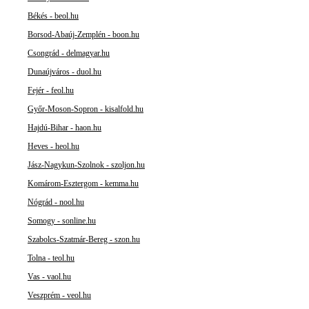
Békés - beol.hu
Borsod-Abaúj-Zemplén - boon.hu
Csongrád - delmagyar.hu
Dunaújváros - duol.hu
Fejér - feol.hu
Győr-Moson-Sopron - kisalfold.hu
Hajdú-Bihar - haon.hu
Heves - heol.hu
Jász-Nagykun-Szolnok - szoljon.hu
Komárom-Esztergom - kemma.hu
Nógrád - nool.hu
Somogy - sonline.hu
Szabolcs-Szatmár-Bereg - szon.hu
Tolna - teol.hu
Vas - vaol.hu
Veszprém - veol.hu