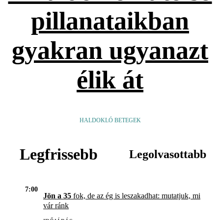
pillanataikban
gyakran ugyanazt
élik át
HALDOKLÓ BETEGEK
Legfrissebb
Legolvasottabb
7:00
Jön a 35
fok, de az ég is leszakadhat: mutatjuk, mi
vár ránk