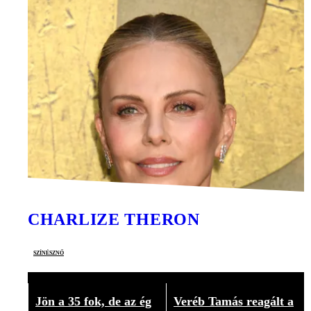
CHARLIZE THERON
színésznő
Jön a 35 fok, de az ég
Veréb Tamás reagált a