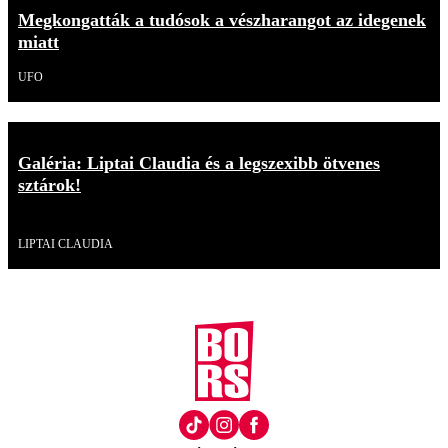
Megkongatták a tudósok a vészharangot az idegenek
miatt
UFO
Galéria: Liptai Claudia és a legszexibb ötvenes
sztárok!
Galéria
LIPTAI CLAUDIA