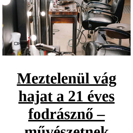
Videó
Meztelenül vág
hajat a 21 éves
fodrásznő –
művészetnek