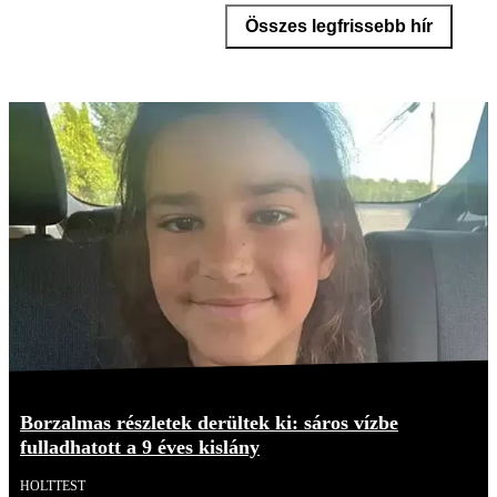
Összes legfrissebb hír
Borzalmas részletek derültek ki: sáros vízbe
fulladhatott a 9 éves kislány
HOLTTEST