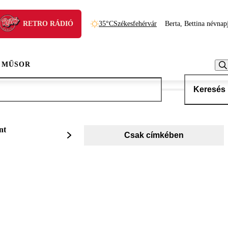
RETRO RÁDIÓ
35°C
Székesfehérvár
Berta, Bettina névnap
 MŰSOR
Keresés
nt
Csak címkében