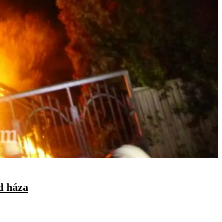
d háza