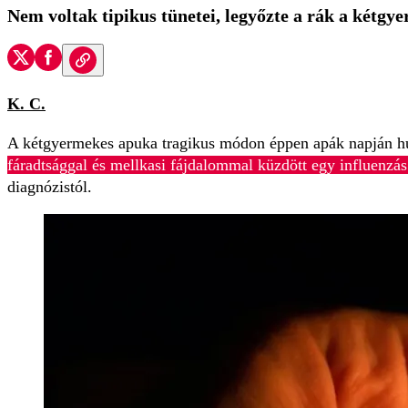
Nem voltak tipikus tünetei, legyőzte a rák a kétgy
K. C.
A kétgyermekes apuka tragikus módon éppen apák napján huny
fáradtsággal és mellkasi fájdalommal küzdött egy influenzá
diagnózistól.