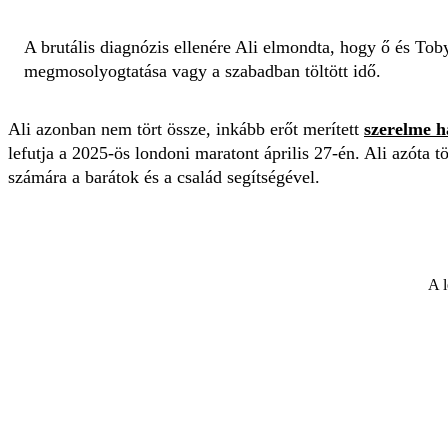
A brutális diagnózis ellenére Ali elmondta, hogy ő és Toby
megmosolyogtatása vagy a szabadban töltött idő.
Ali azonban nem tört össze, inkább erőt merített
szerelme h
lefutja a 2025-ös londoni maratont április 27-én. Ali azóta
számára a barátok és a család segítségével.
A l