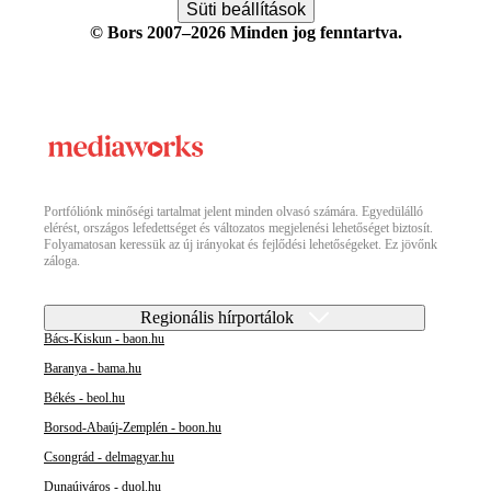
Süti beállítások
© Bors 2007–2026 Minden jog fenntartva.
Portfóliónk minőségi tartalmat jelent minden olvasó számára. Egyedülálló
elérést, országos lefedettséget és változatos megjelenési lehetőséget biztosít.
Folyamatosan keressük az új irányokat és fejlődési lehetőségeket. Ez jövőnk
záloga.
Regionális hírportálok
Bács-Kiskun - baon.hu
Baranya - bama.hu
Békés - beol.hu
Borsod-Abaúj-Zemplén - boon.hu
Csongrád - delmagyar.hu
Dunaújváros - duol.hu