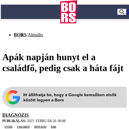
BORS
/
Aktuális
Apák napján hunyt el a
családfő, pedig csak a háta fájt
Itt állíthatja be, hogy a Google keresőben elsők
között legyen a Bors
DIAGNÓZIS
PUBLIKÁLÁS:
2025. FEBRUÁR 20. 09:00
gyász
családfő
hátfájás
rák