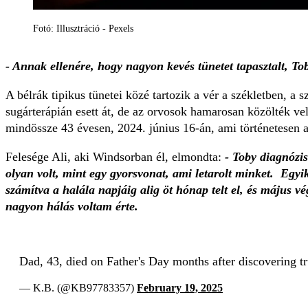
Fotó: Illusztráció - Pexels
- Annak ellenére, hogy nagyon kevés tünetet tapasztalt, T
A bélrák tipikus tünetei közé tartozik a vér a székletben, 
sugárterápián esett át, de az orvosok hamarosan közölték ve
mindössze 43 évesen, 2024. június 16-án, ami történetesen a
Felesége Ali, aki Windsorban él, elmondta:
- Toby diagnózis
olyan volt, mint egy gyorsvonat, ami letarolt minket. Egy
számítva a halála napjáig alig öt hónap telt el, és május v
nagyon hálás voltam érte.
Dad, 43, died on Father's Day months after discovering t
— K.B. (@KB97783357)
February 19, 2025