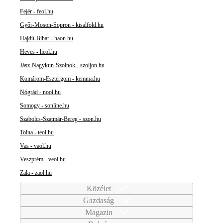
Fejér - feol.hu
Győr-Moson-Sopron - kisalfold.hu
Hajdú-Bihar - haon.hu
Heves - heol.hu
Jász-Nagykun-Szolnok - szoljon.hu
Komárom-Esztergom - kemma.hu
Nógrád - nool.hu
Somogy - sonline.hu
Szabolcs-Szatmár-Bereg - szon.hu
Tolna - teol.hu
Vas - vaol.hu
Veszprém - veol.hu
Zala - zaol.hu
Közélet
Gazdaság
Magazin