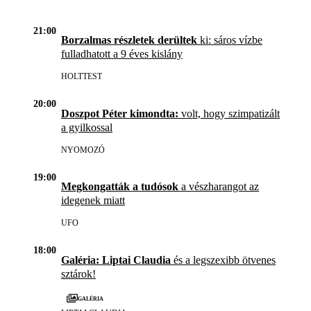
21:00
Borzalmas részletek derültek
ki: sáros vízbe
fulladhatott a 9 éves kislány
HOLTTEST
20:00
Doszpot Péter kimondta:
volt, hogy szimpatizált
a gyilkossal
NYOMOZÓ
19:00
Megkongatták a tudósok
a vészharangot az
idegenek miatt
UFO
18:00
Galéria: Liptai Claudia
és a legszexibb ötvenes
sztárok!
Galéria