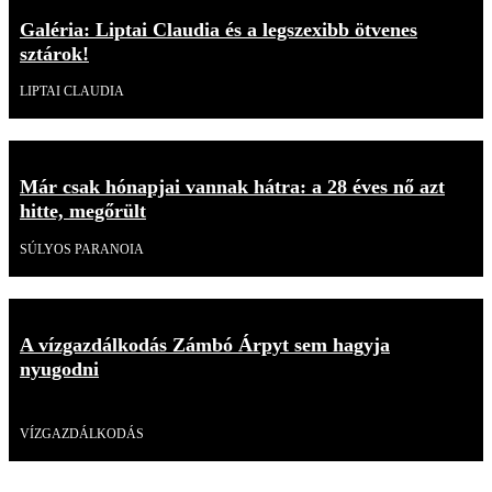
Galéria: Liptai Claudia és a legszexibb ötvenes
sztárok!
LIPTAI CLAUDIA
Már csak hónapjai vannak hátra: a 28 éves nő azt
hitte, megőrült
SÚLYOS PARANOIA
A vízgazdálkodás Zámbó Árpyt sem hagyja
nyugodni
Videó
VÍZGAZDÁLKODÁS