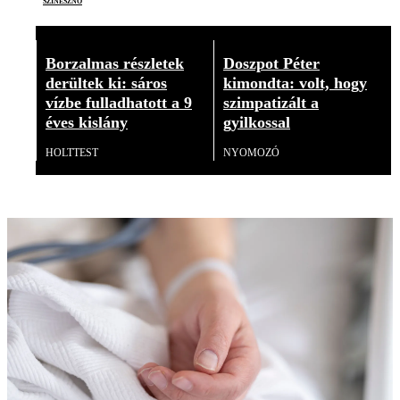
Borzalmas részletek
Doszpot Péter
derültek ki: sáros
kimondta: volt, hogy
vízbe fulladhatott a 9
szimpatizált a
éves kislány
gyilkossal
HOLTTEST
NYOMOZÓ