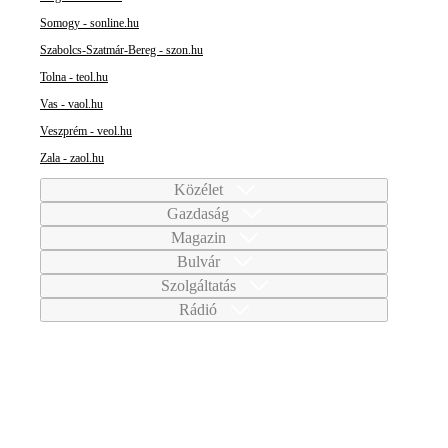
Somogy - sonline.hu
Szabolcs-Szatmár-Bereg - szon.hu
Tolna - teol.hu
Vas - vaol.hu
Veszprém - veol.hu
Zala - zaol.hu
Közélet
Gazdaság
Magazin
Bulvár
Szolgáltatás
Rádió