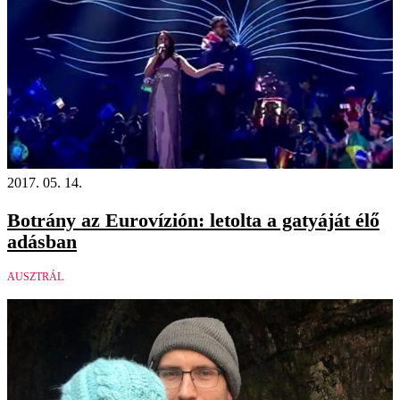
2017. 05. 14.
Botrány az Eurovízión: letolta a gatyáját élő
adásban
AUSZTRÁL