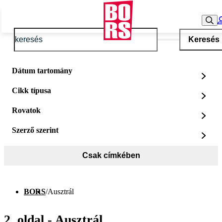
Keresés
Dátum tartomány
Cikk típusa
Rovatok
Szerző szerint
Csak címkében
BORS
/
Ausztrál
2. oldal - Ausztrál