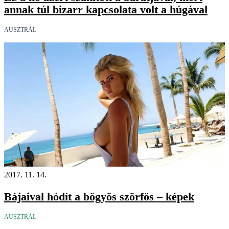
annak túl bizarr kapcsolata volt a húgával
AUSZTRÁL
2017. 11. 14.
Bájaival hódít a bögyös szörfös – képek
AUSZTRÁL