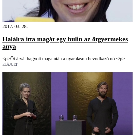
2017. 03. 28.
Halálra itta magát egy bulin az ötgyermekes
anya
<p>Öt árvát hagyott maga után a nyaraláson bevodkázó nő.</p>
ELÁJULT