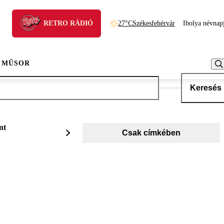
RETRO RÁDIÓ
27°C
Székesfehérvár
Ibolya névnap
 MŰSOR
Keresés
nt
Csak címkében