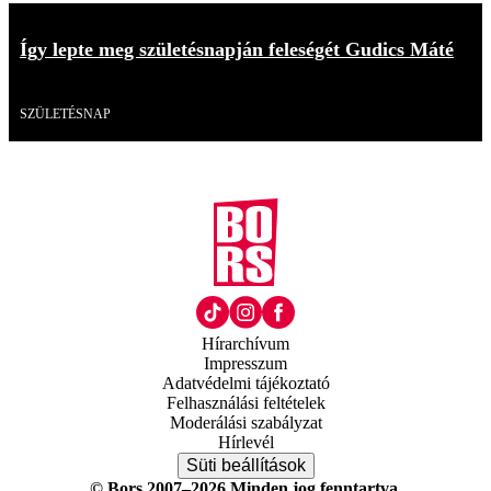
Így lepte meg születésnapján feleségét Gudics Máté
Videó
SZÜLETÉSNAP
Hírarchívum
Impresszum
Adatvédelmi tájékoztató
Felhasználási feltételek
Moderálási szabályzat
Hírlevél
Süti beállítások
© Bors 2007–2026 Minden jog fenntartva.