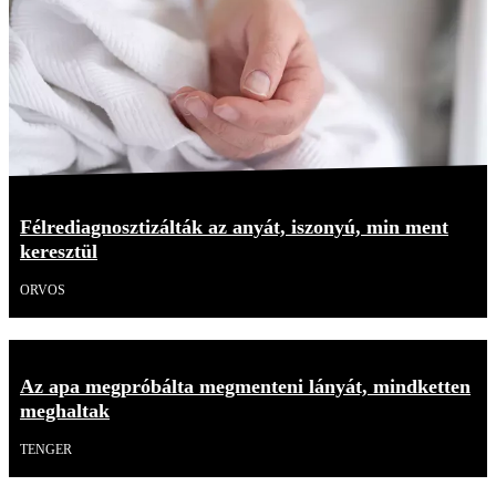
Félrediagnosztizálták az anyát, iszonyú, min ment
keresztül
ORVOS
Az apa megpróbálta megmenteni lányát, mindketten
meghaltak
TENGER