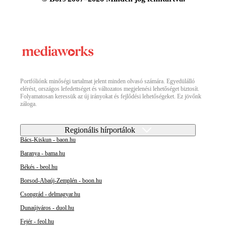
Portfóliónk minőségi tartalmat jelent minden olvasó számára. Egyedülálló
elérést, országos lefedettséget és változatos megjelenési lehetőséget biztosít.
Folyamatosan keressük az új irányokat és fejlődési lehetőségeket. Ez jövőnk
záloga.
Regionális hírportálok
Bács-Kiskun - baon.hu
Baranya - bama.hu
Békés - beol.hu
Borsod-Abaúj-Zemplén - boon.hu
Csongrád - delmagyar.hu
Dunaújváros - duol.hu
Fejér - feol.hu