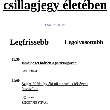
csillagjegy életében
CSILLAGJEGY
Legfrissebb
Legolvasottabb
11:30
Ismerje fel időben
a partidrogokat!
PARTIDROG
11:00
Sziget 2026: így
éld túl a brutális hőséget a
fesztiválon
Videó
SZIGET FESZTIVÁL