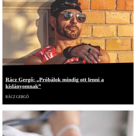
Rácz Gergő: „Próbálok mindig ott lenni a
kislányomnak”
RÁCZ GERGŐ