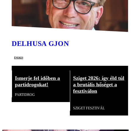
DELHUSA GJON
énekes
Ismerje fel időben a
Sziget 2026: így éld túl
partidrogokat!
a brutális hőséget a
fesztiválon
PARTIDROG
Videó
SZIGET FESZTIVÁL