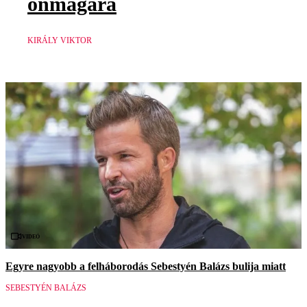
önmagára
KIRÁLY VIKTOR
Videó
Egyre nagyobb a felháborodás Sebestyén Balázs bulija miatt
SEBESTYÉN BALÁZS