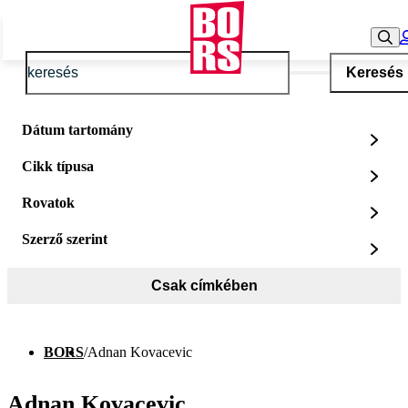
Keresés
Dátum tartomány
Cikk típusa
Rovatok
Szerző szerint
Csak címkében
BORS
/
Adnan Kovacevic
Adnan Kovacevic