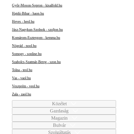
Győr-Moson-Sopron - kisalfold.hu
Hajdú-Bihar - haon.hu
Heves - heol.hu
Jász-Nagykun-Szolnok - szoljon.hu
Komárom-Esztergom - kemma.hu
Nógrád - nool.hu
Somogy - sonline.hu
Szabolcs-Szatmár-Bereg - szon.hu
Tolna - teol.hu
Vas - vaol.hu
Veszprém - veol.hu
Zala - zaol.hu
Közélet
Gazdaság
Magazin
Bulvár
Szolgáltatás