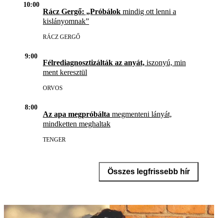
10:00
Rácz Gergő: „Próbálok
mindig ott lenni a
kislányomnak”
RÁCZ GERGŐ
9:00
Félrediagnosztizálták az anyát,
iszonyú, min
ment keresztül
ORVOS
8:00
Az apa megpróbálta
megmenteni lányát,
mindketten meghaltak
TENGER
Összes legfrissebb hír