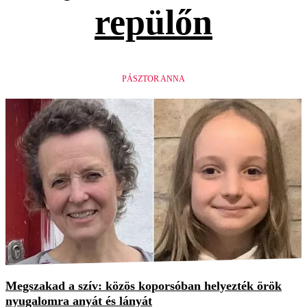
repülőn
PÁSZTOR ANNA
Megszakad a szív: közös koporsóban helyezték örök
nyugalomra anyát és lányát