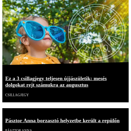
Ez a 3 csillagjegy teljesen újjászületik: mesés
dolgokat rejt számukra az augusztus
CSILLAGJEGY
Pásztor Anna borzasztó helyzetbe került a repülőn
PÁSZTOR ANNA