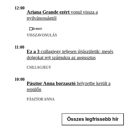
12:00
Ariana Grande ezért
vonul vissza a
nyilvánosságtól
Videó
VISSZAVONULÁS
11:00
Ez a 3
csillagjegy teljesen újjászületik: mesés
dolgokat rejt számukra az augusztus
CSILLAGJEGY
10:00
Pásztor Anna borzasztó
helyzetbe került a
repülőn
PÁSZTOR ANNA
Összes legfrissebb hír