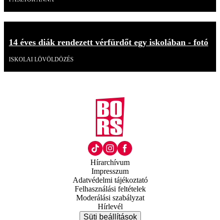
14 éves diák rendezett vérfürdőt egy iskolában - fotó
ISKOLAI LÖVÖLDÖZÉS
Hírarchívum
Impresszum
Adatvédelmi tájékoztató
Felhasználási feltételek
Moderálási szabályzat
Hírlevél
Süti beállítások