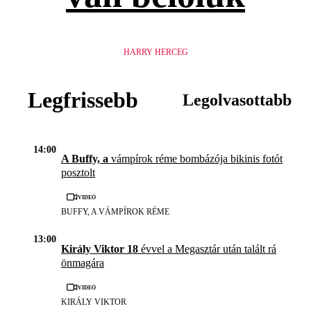
HARRY HERCEG
Legfrissebb
Legolvasottabb
14:00
A Buffy, a
vámpírok réme bombázója bikinis fotót
posztolt
Videó
BUFFY, A VÁMPÍROK RÉME
13:00
Király Viktor 18
évvel a Megasztár után talált rá
önmagára
Videó
KIRÁLY VIKTOR