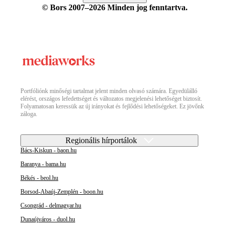
© Bors 2007–2026 Minden jog fenntartva.
Portfóliónk minőségi tartalmat jelent minden olvasó számára. Egyedülálló
elérést, országos lefedettséget és változatos megjelenési lehetőséget biztosít.
Folyamatosan keressük az új irányokat és fejlődési lehetőségeket. Ez jövőnk
záloga.
Regionális hírportálok
Bács-Kiskun - baon.hu
Baranya - bama.hu
Békés - beol.hu
Borsod-Abaúj-Zemplén - boon.hu
Csongrád - delmagyar.hu
Dunaújváros - duol.hu