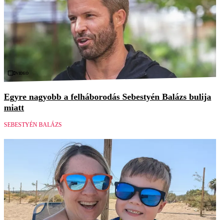
Videó
Egyre nagyobb a felháborodás Sebestyén Balázs bulija
miatt
SEBESTYÉN BALÁZS