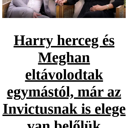
Harry herceg és
Meghan
eltávolodtak
egymástól, már az
Invictusnak is elege
van belőlük