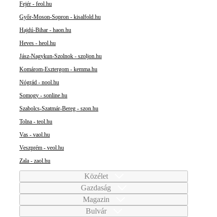
Fejér - feol.hu
Győr-Moson-Sopron - kisalfold.hu
Hajdú-Bihar - haon.hu
Heves - heol.hu
Jász-Nagykun-Szolnok - szoljon.hu
Komárom-Esztergom - kemma.hu
Nógrád - nool.hu
Somogy - sonline.hu
Szabolcs-Szatmár-Bereg - szon.hu
Tolna - teol.hu
Vas - vaol.hu
Veszprém - veol.hu
Zala - zaol.hu
Közélet
Gazdaság
Magazin
Bulvár