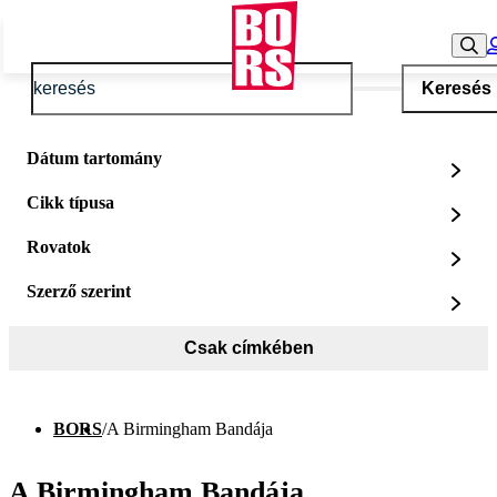
Keresés
Dátum tartomány
Cikk típusa
Rovatok
Szerző szerint
Csak címkében
BORS
/
A Birmingham Bandája
A Birmingham Bandája