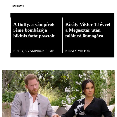
színésznő
A Buffy, a vámpírok
Király Viktor 18 évvel
réme bombázója
a Megasztár után
bikinis fotót posztolt
talált rá önmagára
Videó
Videó
BUFFY, A VÁMPÍROK RÉME
KIRÁLY VIKTOR