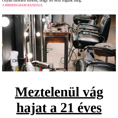
Olyan hirtelen történt, hogy fel sem fogtuk még.
A BIRMINGHAM BANDÁJA
Videó
Meztelenül vág
hajat a 21 éves