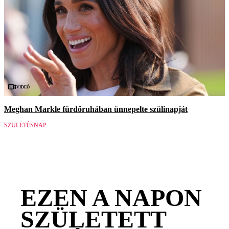
Videó
Meghan Markle fürdőruhában ünnepelte szülinapját
SZÜLETÉSNAP
EZEN A NAPON
SZÜLETETT