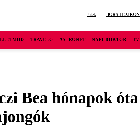
Játék
BORS LEXIKON
ÉLETMÓD
TRAVELO
ASTRONET
NAPI DOKTOR
TV
czi Bea hónapok óta
ajongók