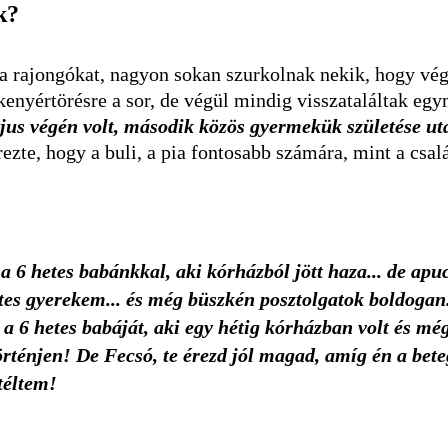
k?
a rajongókat, nagyon sokan szurkolnak nekik, hogy vég
kenyértörésre a sor, de végül mindig visszataláltak eg
május végén volt, második közös gyermekük születése ut
ezte, hogy a buli, a pia fontosabb számára, mint a csal
 6 hetes babánkkal, aki kórházból jött haza... de apuc
tes gyerekem... és még büszkén posztolgatok boldogan.
a 6 hetes babáját, aki egy hétig kórházban volt és még l
örténjen! De Fecsó, te érezd jól magad, amíg én a bet
téltem!