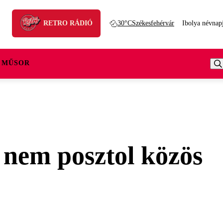
RETRO RÁDIÓ
30°C
Székesfehérvár
Ibolya névnap
 MŰSOR
 nem posztol közös