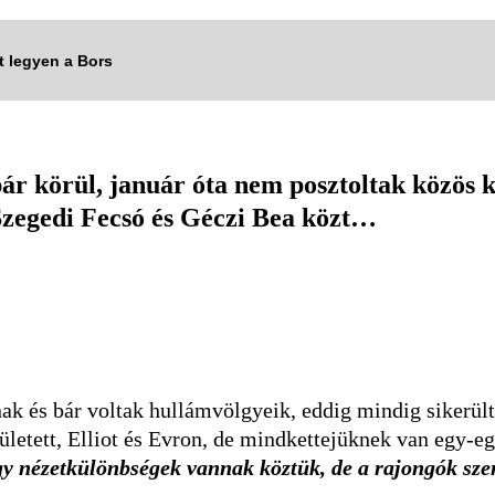
tt legyen a Bors
ár körül, január óta nem posztoltak közös 
zegedi Fecsó és Géczi Bea közt…
k és bár voltak hullámvölgyeik, eddig mindig sikerült 
etett, Elliot és Evron, de mindkettejüknek van egy-egy
gy nézetkülönbségek vannak köztük, de a rajongók szer