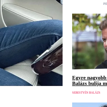
FO
Videó
Egyre nagyobb 
Balázs bulija m
SEBESTYÉN BALÁZS