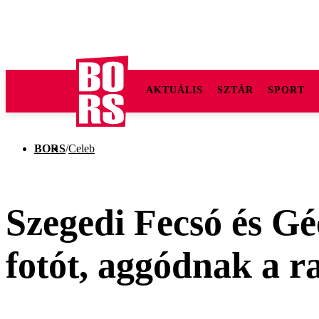
AKTUÁLIS
SZTÁR
SPORT
BORS
/
Celeb
Szegedi Fecsó és Gé
fotót, aggódnak a r