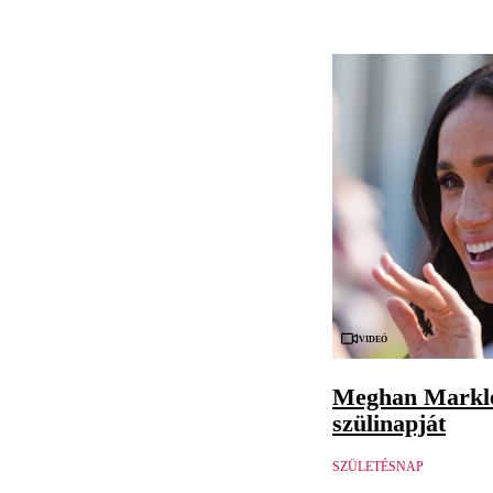
Videó
Meghan Markle
szülinapját
SZÜLETÉSNAP