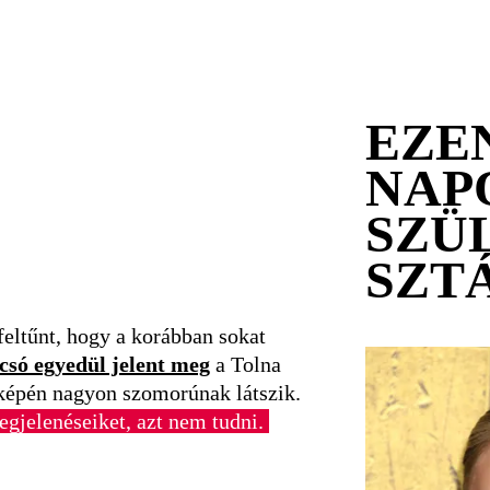
EZE
NAP
SZÜ
SZT
feltűnt, hogy a korábban sokat
csó egyedül jelent meg
a Tolna
épén nagyon szomorúnak látszik.
egjelenéseiket, azt nem tudni.