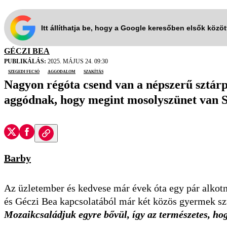
Itt állíthatja be, hogy a Google keresőben elsők közö
GÉCZI BEA
PUBLIKÁLÁS:
2025. MÁJUS 24. 09:30
Szegedi Fecsó
aggodalom
szakítás
Nagyon régóta csend van a népszerű sztárp
aggódnak, hogy megint mosolyszünet van S
Barby
Az üzletember és kedvese már évek óta egy pár alkotna
és Géczi Bea kapcsolatából már két közös gyermek szül
Mozaikcsaládjuk egyre bővül, így az természetes, ho