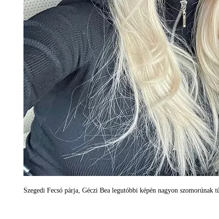
Szegedi Fecsó párja, Géczi Bea legutóbbi képén nagyon szomorúnak tű