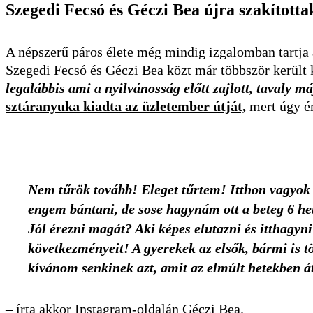
Szegedi Fecsó és Géczi Bea újra szakította
A népszerű páros élete még mindig izgalomban tartja 
Szegedi Fecsó és Géczi Bea közt már többször került 
legalábbis ami a nyilvánosság előtt zajlott, tavaly 
sztáranyuka kiadta az üzletember útját,
mert úgy ér
Nem tűrök tovább! Eleget tűrtem! Itthon vagyok a
engem bántani, de sose hagynám ott a beteg 6 he
Jól érezni magát? Aki képes elutazni és itthagyni 
következményeit! A gyerekek az elsők, bármi is t
kívánom senkinek azt, amit az elmúlt hetekben á
– írta akkor Instagram-oldalán Géczi Bea.