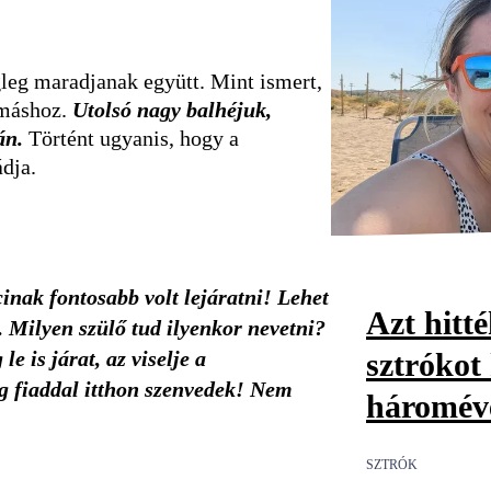
leg maradjanak együtt. Mint ismert,
ymáshoz.
Utolsó nagy balhéjuk,
án.
Történt ugyanis, hogy a
ádja.
inak fontosabb volt lejáratni! Lehet
Azt hitté
 Milyen szülő tud ilyenkor nevetni?
sztrókot
e is járat, az viselje a
eg fiaddal itthon szenvedek! Nem
hároméve
SZTRÓK