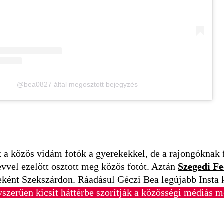
@bea0827 által megosztott bejegyzés
k a közös vidám fotók a gyerekekkel, de a rajongóknak 
évvel ezelőtt osztott meg közös fotót. Aztán
Szegedi Fe
nt Szekszárdon. Ráadásul Géczi Bea legújabb Insta k
zerűen kicsit háttérbe szorítják a közösségi médiás m