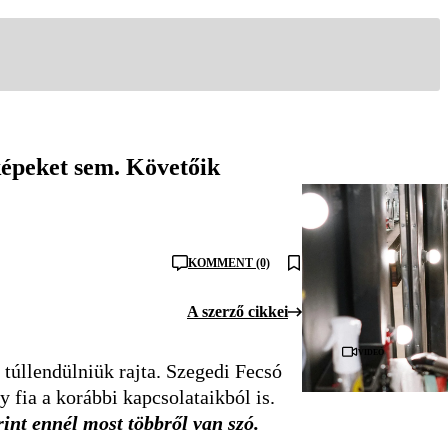
képeket sem. Követőik
KOMMENT (0)
A szerző cikkei
Videó
túllendülniük rajta. Szegedi Fecsó
 fia a korábbi kapcsolataikból is.
int ennél most többről van szó.