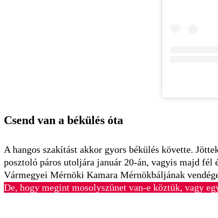
Csend van a békülés óta
A hangos szakítást akkor gyors békülés követte. Jötte
posztoló páros utoljára január 20-án, vagyis majd fél 
Vármegyei Mérnöki Kamara Mérnökbáljának vendégeké
De, hogy megint mosolyszünet van-e köztük, vagy egys