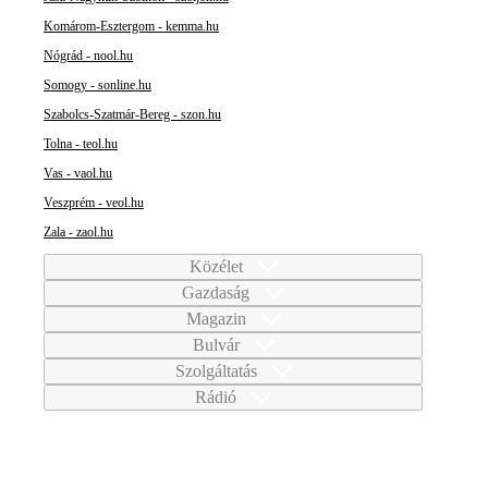
Komárom-Esztergom - kemma.hu
Nógrád - nool.hu
Somogy - sonline.hu
Szabolcs-Szatmár-Bereg - szon.hu
Tolna - teol.hu
Vas - vaol.hu
Veszprém - veol.hu
Zala - zaol.hu
Közélet
Gazdaság
Magazin
Bulvár
Szolgáltatás
Rádió