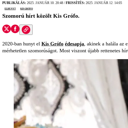
PUBLIKÁLÁS:
2025. JANUÁR 10. 20:48
/
FRISSÍTÉS:
2025. JANUÁR 12. 14:05
elhunyt
Kis Grófo
Szomorú hírt közölt Kis Grófo.
2020-ban hunyt el
Kis Grófo
édesapja
, akinek a halála az 
mérhetetlen szomorúságot. Most viszont újabb rettenetes hír