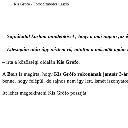
Kis Grófo / Fotó: Szabolcs László
Sajnálattal közlöm mindenkivel , hogy a mai napon ,az 
Édesapám után úgy néztem rá, mintha a második apám le
– írta a közösségi oldalán
Kis Grófo
.
A
Bors
is megírta, hogy
Kis Grófo rokonának január 3-án
benne, hogy felépül, de sajnos nem így lett, ismét iszonyatos
Itt lehet megtekinteni Kis Grófo posztját: