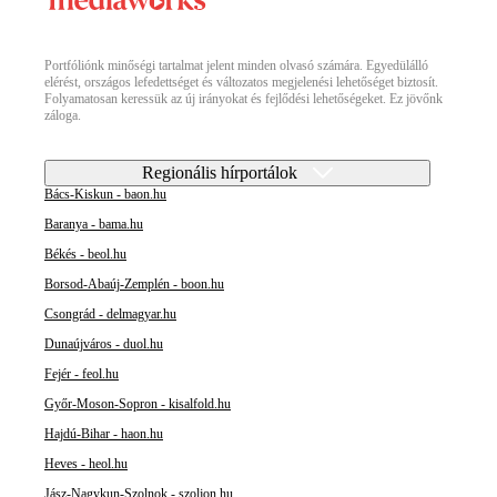
Portfóliónk minőségi tartalmat jelent minden olvasó számára. Egyedülálló
elérést, országos lefedettséget és változatos megjelenési lehetőséget biztosít.
Folyamatosan keressük az új irányokat és fejlődési lehetőségeket. Ez jövőnk
záloga.
Regionális hírportálok
Bács-Kiskun - baon.hu
Baranya - bama.hu
Békés - beol.hu
Borsod-Abaúj-Zemplén - boon.hu
Csongrád - delmagyar.hu
Dunaújváros - duol.hu
Fejér - feol.hu
Győr-Moson-Sopron - kisalfold.hu
Hajdú-Bihar - haon.hu
Heves - heol.hu
Jász-Nagykun-Szolnok - szoljon.hu