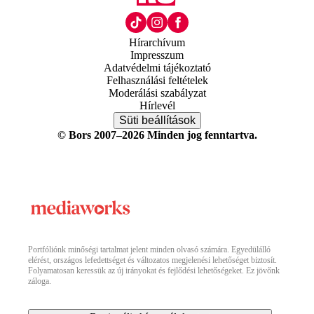
Hírarchívum
Impresszum
Adatvédelmi tájékoztató
Felhasználási feltételek
Moderálási szabályzat
Hírlevél
Süti beállítások
© Bors 2007–2026 Minden jog fenntartva.
Portfóliónk minőségi tartalmat jelent minden olvasó számára. Egyedülálló
elérést, országos lefedettséget és változatos megjelenési lehetőséget biztosít.
Folyamatosan keressük az új irányokat és fejlődési lehetőségeket. Ez jövőnk
záloga.