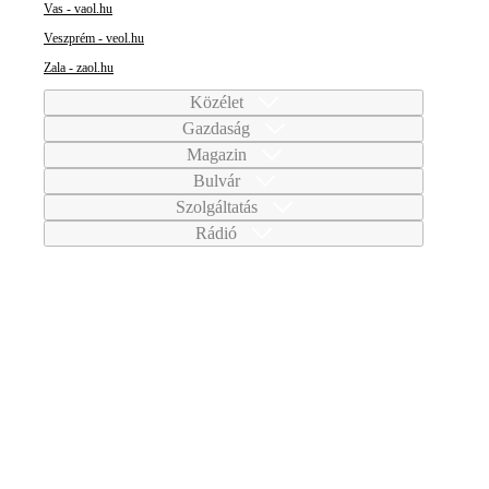
Vas - vaol.hu
Veszprém - veol.hu
Zala - zaol.hu
Közélet
Gazdaság
Magazin
Bulvár
Szolgáltatás
Rádió