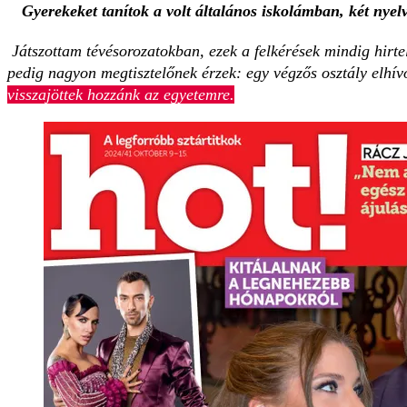
Gyerekeket tanítok a volt általános iskolámban, két nyelv
Játszottam tévésorozatokban, ezek a felkérések mindig hirte
pedig nagyon megtisztelőnek érzek: egy végzős osztály elhí
visszajöttek hozzánk az egyetemre.