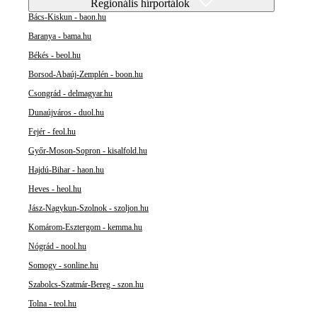
Regionális hírportálok
Bács-Kiskun - baon.hu
Baranya - bama.hu
Békés - beol.hu
Borsod-Abaúj-Zemplén - boon.hu
Csongrád - delmagyar.hu
Dunaújváros - duol.hu
Fejér - feol.hu
Győr-Moson-Sopron - kisalfold.hu
Hajdú-Bihar - haon.hu
Heves - heol.hu
Jász-Nagykun-Szolnok - szoljon.hu
Komárom-Esztergom - kemma.hu
Nógrád - nool.hu
Somogy - sonline.hu
Szabolcs-Szatmár-Bereg - szon.hu
Tolna - teol.hu