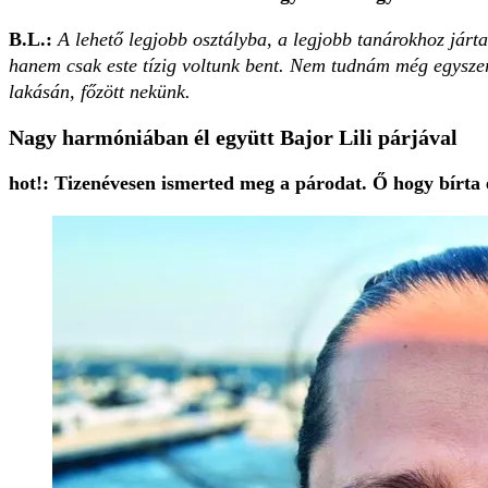
B.L.:
A lehető legjobb osztályba, a legjobb tanárokhoz jár
hanem csak este tízig voltunk bent. Nem tudnám még egyszer
lakásán, főzött nekünk.
Nagy harmóniában él együtt Bajor Lili párjával
hot!: Tizenévesen ismerted meg a párodat. Ő hogy bírta 