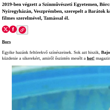
2019-ben végzett a Színművészeti Egyetemen, Börcs
Nyíregyházán, Veszprémben, szerepelt a Barátok kö
filmes szerelmével, Tamással él.
Bors
Egyike hazánk feltörekvő színészeinek. Sok azt hiszik,
Bajo
küzdenie a sikerekért, amiről őszintén mesélt a
hot!
magazin