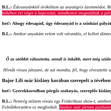
B.L.:
Édesanyánktól örököltem az anyatigris üzemmódot. Ráa
békében ért véget a kapcsolat, mindketten megtalálták a pár
hot!: Ahogy édesapád, úgy édesanyád is a színházi pályát 
B.L.:
Amikor anyukám velem volt várandós, el kellett dönten
Ő az utóbbit választotta, annál is inkább, mert még szül
Hívták vissza játszani, de azt mondta, fél, hogy elvesztette a
Bajor Lili már kislány korában szerepelt a tévében
hot!: Gyerekkorodban pörgős szoknyás, szereplős kislány
B.L.:
Nemrég néztem vissza egy Friderikusz show-t, amiben
Felnőttkorunkra ez megfordult.
Amikor már jártam jazzbalet