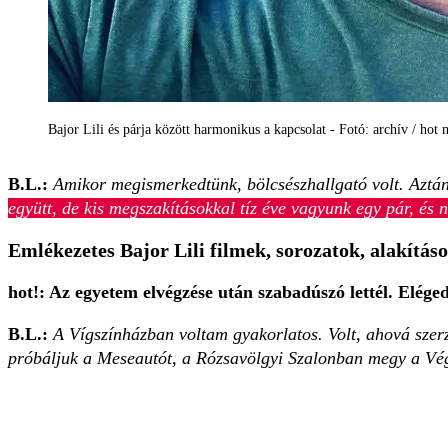
Bajor Lili és párja között harmonikus a kapcsolat - Fotó: archív / hot
B.L.:
Amikor megismerkedtünk, bölcsészhallgató volt. Aztán f
együtt, de kis megszakításokkal tíz éve vagyunk egy pár, és 
Emlékezetes Bajor Lili filmek, sorozatok, alakítás
hot!: Az egyetem elvégzése után szabadúszó lettél. Elége
B.L.:
A Vígszínházban voltam gyakorlatos. Volt, ahová szer
próbáljuk a Meseautót, a Rózsavölgyi Szalonban megy a Vég