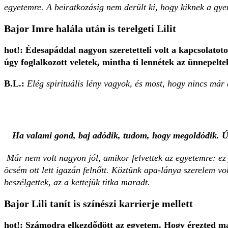
egyetemre. A beiratkozásig nem derült ki, hogy kiknek a gye
Bajor Imre halála után is terelgeti Lilit
hot!: Édesapáddal nagyon szeretetteli volt a kapcsolato
úgy foglalkozott veletek, mintha ti lennétek az ünnepelte
B.L.:
Elég spirituális lény vagyok, és most, hogy nincs má
Ha valami gond, baj adódik, tudom, hogy megoldódik. Úgy
Már nem volt nagyon jól, amikor felvettek az egyetemre: ez 
öcsém ott lett igazán felnőtt. Köztünk apa-lánya szerelem vo
beszélgettek, az a kettejük titka maradt.
Bajor Lili tanít is színészi karrierje mellett
hot!: Számodra elkezdődött az egyetem. Hogy érezted 