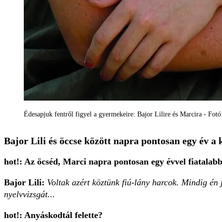
Édesapjuk fentről figyel a gyermekeire: Bajor Lilire és Marcira - Fotó
Bajor Lili és öccse között napra pontosan egy év a
hot!: Az öcséd, Marci napra pontosan egy évvel fiatalab
Bajor Lili:
Voltak azért köztünk fiú-lány harcok. Mindig én j
nyelvvizsgát...
hot!: Anyáskodtál felette?