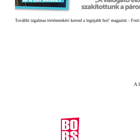
További izgalmas történetekért keresd a legújabb hot! magazint - Fotó
A l