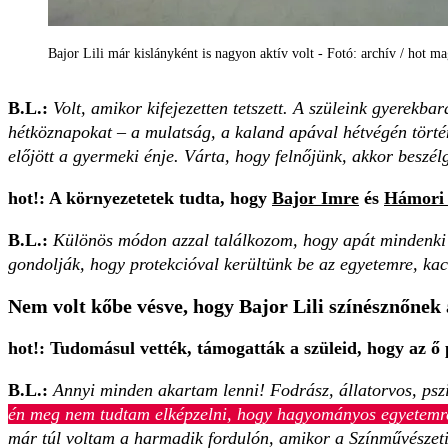
Bajor Lili már kislányként is nagyon aktív volt - Fotó: archív / hot m
B.L.:
Volt, amikor kifejezetten tetszett. A szüleink gyerekba
hétköznapokat – a mulatság, a kaland apával hétvégén történ
előjött a gyermeki énje. Várta, hogy felnőjünk, akkor beszélg
hot!: A környezetetek tudta, hogy
Bajor Imre
és
Hámori 
B.L.:
Különös módon azzal találkozom, hogy apát mindenki s
gondolják, hogy protekcióval kerültünk be az egyetemre, ka
Nem volt kőbe vésve, hogy Bajor Lili színésznőnek 
hot!: Tudomásul vették, támogatták a szü­leid, hogy az ő
B.L.:
Annyi minden akartam lenni! Fodrász, állatorvos, psz
én meg nem tudtam elképzelni, hogy hagyományos egyetemre
már túl voltam a harmadik fordulón, amikor a Színművészetin