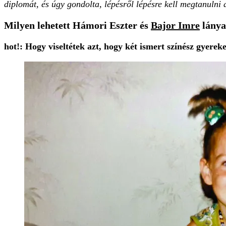
diplomát, és úgy gondolta, lépésről lépésre kell megtanulni
Milyen lehetett Hámori Eszter és
Bajor Imre
lánya
hot!: Hogy viseltétek azt, hogy két ismert színész gyerek