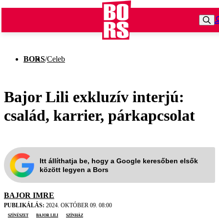
BORS
/
Celeb
Bajor Lili exkluzív interjú:
család, karrier, párkapcsolat
Itt állíthatja be, hogy a Google keresőben elsők
között legyen a Bors
BAJOR IMRE
PUBLIKÁLÁS:
2024. OKTÓBER 09. 08:00
színészet
Bajor Lili
színház