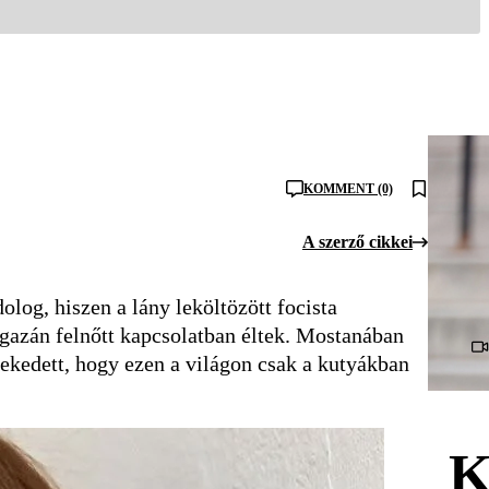
KOMMENT (0)
A szerző cikkei
olog, hiszen a lány leköltözött focista
igazán felnőtt kapcsolatban éltek. Mostanában
lekedett, hogy ezen a világon csak a kutyákban
K