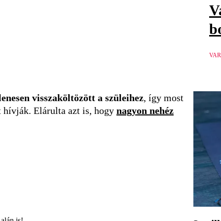
V
b
VAR
lenesen visszaköltözött a szüleihez
, így most
hívják. Elárulta azt is, hogy
nagyon nehéz
alán is!