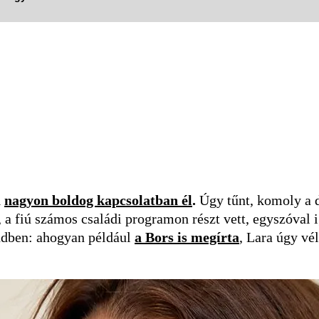
a
nagyon boldog kapcsolatban él
.
Úgy tűnt, komoly a d
 a fiú számos családi programon részt vett, egyszóval 
endben: ahogyan például
a Bors is megírta
, Lara úgy vé