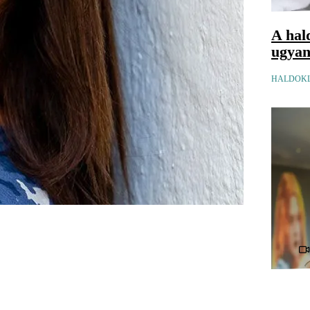
A hal
ugyana
HALDOKL