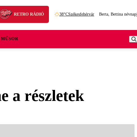
RETRO RÁDIÓ
38°C
Székesfehérvár
Berta, Bettina névnap
 MŰSOR
e a részletek