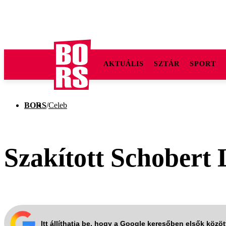
AKTUÁLIS
SZTÁR
SPORT
BORS
/
Celeb
Szakított Schobert L
Itt állíthatja be, hogy a Google keresőben elsők közö