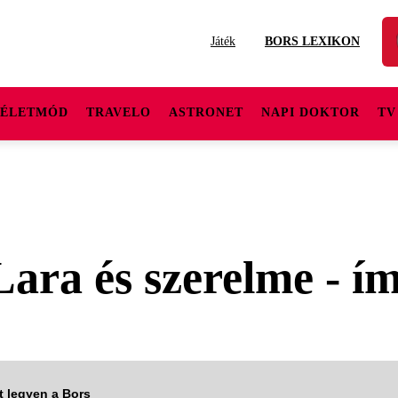
Játék
BORS LEXIKON
ÉLETMÓD
TRAVELO
ASTRONET
NAPI DOKTOR
TV
ara és szerelme - ím
tt legyen a Bors