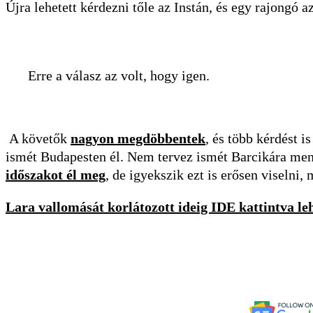
Újra lehetett kérdezni tőle az Instán, és egy rajongó a
Erre a válasz az volt, hogy igen.
A követők
nagyon megdöbbentek
, és több kérdést i
ismét Budapesten él. Nem tervez ismét Barcikára menni
időszakot él meg
, de igyekszik ezt is erősen viselni,
Lara vallomását korlátozott ideig IDE kattintva le