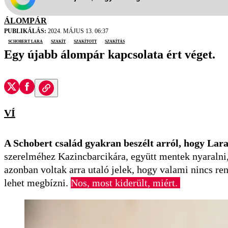
ÁLOMPÁR
PUBLIKÁLÁS:
2024. MÁJUS 13. 06:37
schobert lara
szakít
szakított
szakítás
Egy újabb álompár kapcsolata ért véget.
VÍ
A Schobert család gyakran beszélt arról, hogy Lar
szerelméhez Kazincbarcikára, együtt mentek nyaralni,
azonban voltak arra utaló jelek, hogy valami nincs r
lehet megbízni.
Nos, most kiderült, miért.