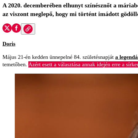
A 2020. decemberében elhunyt színésznőt a máriabe
az viszont meglepő, hogy mi történt imádott gödöll
Doris
Május 21-én kedden ünnepelné 84. születésnapját
a legendá
temetőben.
Azért esett a választása annak idején erre a sírk