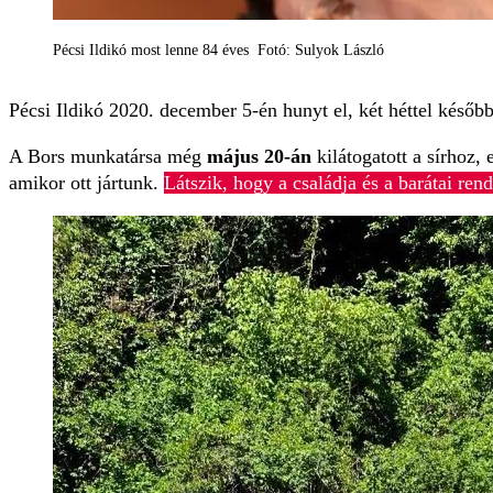
Pécsi Ildikó most lenne 84 éves Fotó: Sulyok László
Pécsi Ildikó 2020. december 5-én hunyt el, két héttel késő
A Bors munkatársa még
május 20-án
kilátogatott a sírhoz, 
amikor ott jártunk.
Látszik, hogy a családja és a barátai ren