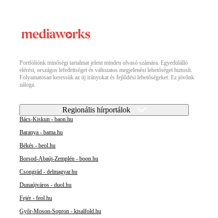
Portfóliónk minőségi tartalmat jelent minden olvasó számára. Egyedülálló
elérést, országos lefedettséget és változatos megjelenési lehetőséget biztosít.
Folyamatosan keressük az új irányokat és fejlődési lehetőségeket. Ez jövőnk
záloga.
Regionális hírportálok
Bács-Kiskun - baon.hu
Baranya - bama.hu
Békés - beol.hu
Borsod-Abaúj-Zemplén - boon.hu
Csongrád - delmagyar.hu
Dunaújváros - duol.hu
Fejér - feol.hu
Győr-Moson-Sopron - kisalfold.hu