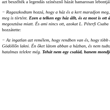
azt beszélték a legendás színésznő házát hamarosan lebontj
− Ragaszkodtam hozzá, hogy a ház és a kert maradjon meg, am
meg is történt.
Ezen a telken egy ház állt, és ez most is ott 
megosztása miatt. És ami nincs ott, azokat L. Péterfi Csab
hozzátette:
− Az ingatlan azt remélem, hogy rendben van és, hogy több 
Gödöllőn lakni. Én őket látom abban a házban, és nem tudtam
hatalmas telekre még.
Tehát nem egy család, hanem mondju