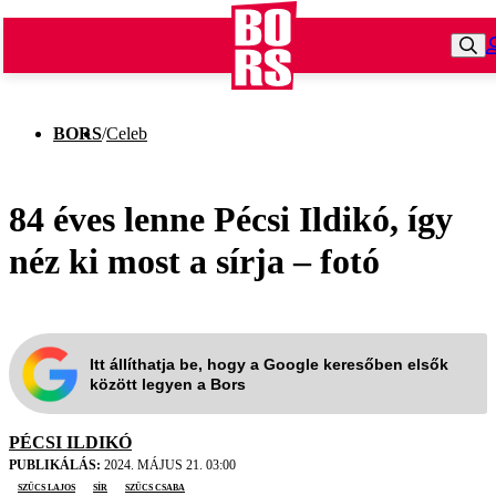
BORS
/
Celeb
84 éves lenne Pécsi Ildikó, így
néz ki most a sírja – fotó
Itt állíthatja be, hogy a Google keresőben elsők
között legyen a Bors
PÉCSI ILDIKÓ
PUBLIKÁLÁS:
2024. MÁJUS 21. 03:00
Szűcs Lajos
sír
Szűcs Csaba