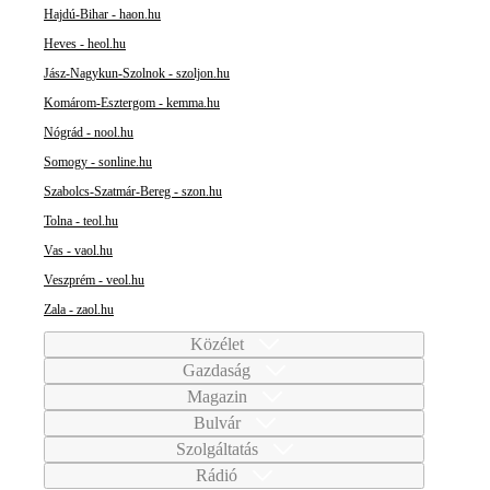
Hajdú-Bihar - haon.hu
Heves - heol.hu
Jász-Nagykun-Szolnok - szoljon.hu
Komárom-Esztergom - kemma.hu
Nógrád - nool.hu
Somogy - sonline.hu
Szabolcs-Szatmár-Bereg - szon.hu
Tolna - teol.hu
Vas - vaol.hu
Veszprém - veol.hu
Zala - zaol.hu
Közélet
Gazdaság
Magazin
Bulvár
Szolgáltatás
Rádió