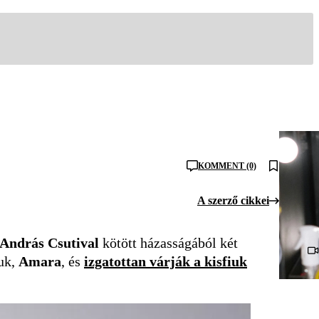
KOMMENT (0)
A szerző cikkei
András Csutival
kötött házasságából két
uk,
Amara
, és
izgatottan várják a kisfiuk