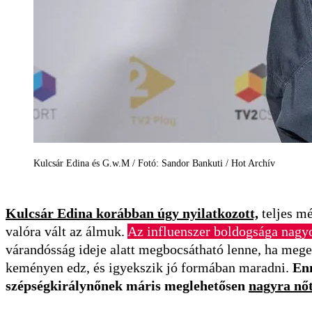
Kulcsár Edina és G.w.M / Fotó: Sandor Bankuti / Hot Archív
Kulcsár Edina korábban úgy nyilatkozott,
teljes mé
valóra vált az álmuk.
Az influenszer boldogsága nagyob
várandósság ideje alatt megbocsátható lenne, ha mege
keményen edz, és igyekszik jó formában maradni.
Enn
szépségkirálynőnek máris meglehetősen
nagyra nőt