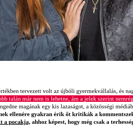
rtékben tervezett volt az újbóli gyermekvállalás, és n
b talán már nem is lehetne, ám a jelek szerint nemrég f
ngedne magának egy kis lazaságot, a közösségi médiába
ek ellenére gyakran érik őt kritikák a kommentsze
t a pocakja,
ahhoz képest, hogy még csak a terhessége