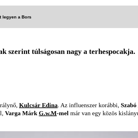
tt legyen a Bors
ak szerint túlságosan nagy a terhespocakja.
irálynő,
Kulcsár Edina
. Az influenszer korábbi,
Szabó 
al,
Varga Márk
G.w.M
-mel
már van egy közös kislány