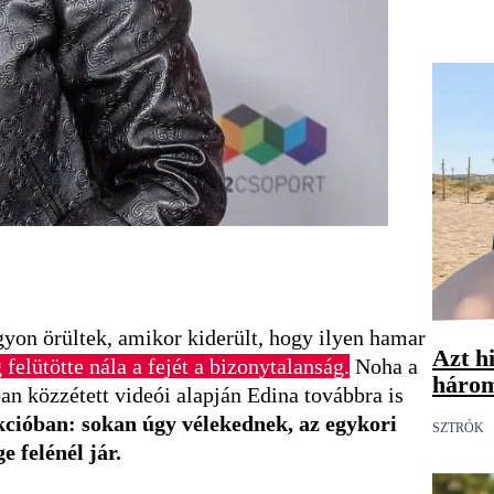
agyon örültek, amikor kiderült, hogy ilyen hamar
Azt hi
elütötte nála a fejét a bizonytalanság.
Noha a
három
n közzétett videói alapján Edina továbbra is
kcióban: sokan úgy vélekednek, az egykori
SZTRÓK
 felénél jár.