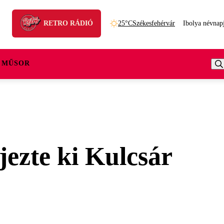
RETRO RÁDIÓ
25°C
Székesfehérvár
Ibolya névnap
 MŰSOR
ezte ki Kulcsár