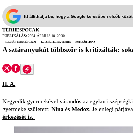
Itt állíthatja be, hogy a Google keresőben elsők közö
TERHESPOCAK
PUBLIKÁLÁS:
2024. ÁPRILIS 10. 20:30
Kulcsár Edina és G.w.M
Kulcsár Edina terhes
Kulcsár Edina
A sztáranyukát többször is kritizálták: sok
H. A.
Negyedik gyermekével várandós az egykori szépségk
gyermeke született:
Nina
és
Medox
. Jelenlegi párjáv
érkezését is.