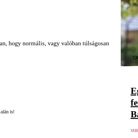
tban, hogy normális, vagy valóban túlságosan
E
f
B
alán is!
SEB