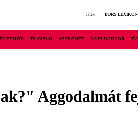
Játék
BORS LEXIKON
ÉLETMÓD
TRAVELO
ASTRONET
NAPI DOKTOR
TV
ak?" Aggodalmát fej