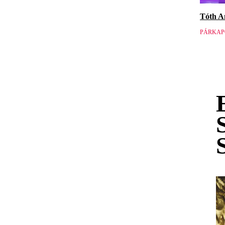
Tóth An
PÁRKAP