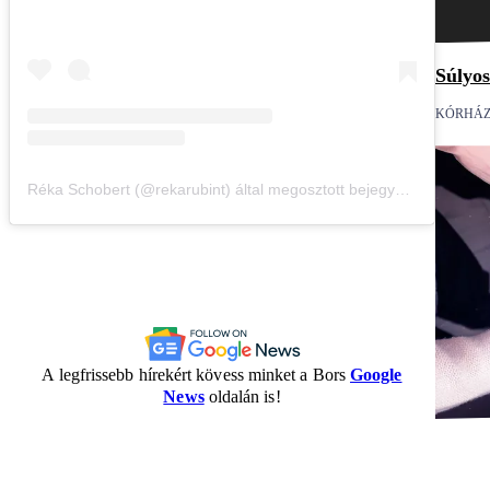
Súlyos
KÓRHÁ
Réka Schobert (@rekarubint) által megosztott bejegyzés
A legfrissebb hírekért kövess minket a Bors
Google
News
oldalán is!