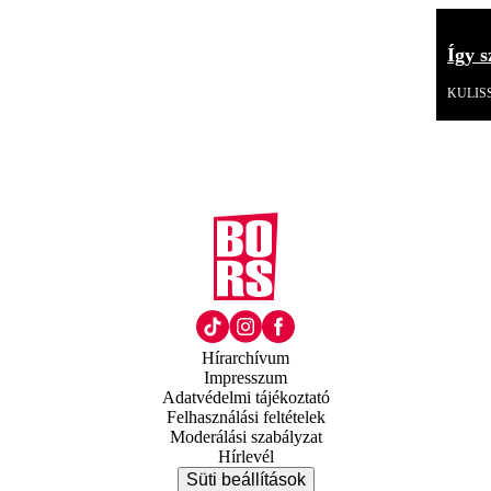
Így s
KULIS
Hírarchívum
Impresszum
Adatvédelmi tájékoztató
Felhasználási feltételek
Moderálási szabályzat
Hírlevél
Süti beállítások