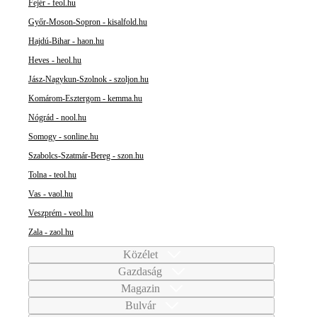
Fejér - feol.hu
Győr-Moson-Sopron - kisalfold.hu
Hajdú-Bihar - haon.hu
Heves - heol.hu
Jász-Nagykun-Szolnok - szoljon.hu
Komárom-Esztergom - kemma.hu
Nógrád - nool.hu
Somogy - sonline.hu
Szabolcs-Szatmár-Bereg - szon.hu
Tolna - teol.hu
Vas - vaol.hu
Veszprém - veol.hu
Zala - zaol.hu
Közélet
Gazdaság
Magazin
Bulvár