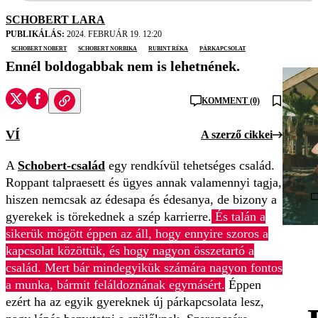
SCHOBERT LARA
PUBLIKÁLÁS:
2024. FEBRUÁR 19. 12:20
Schobert Nobert
Schobert Norbika
Rubint Réka
párkapcsolat
Ennél boldogabbak nem is lehetnének.
KOMMENT (0)
VÍ
A szerző cikkei
A
Schobert-család
egy rendkívül tehetséges család.
Roppant talpraesett és ügyes annak valamennyi tagja,
hiszen nemcsak az édesapa és édesanya, de bizony a
gyerekek is törekednek a szép karrierre.
És talán a
sikerük mögött éppen az áll, hogy ennyire szoros a
kapcsolat közöttük, és hogy nagyon összetartó a
család. Mert bár mindegyikük számára nagyon fontos
a munka, bármit feláldoznának egymásért.
Éppen
ezért ha az egyik gyereknek új párkapcsolata lesz,