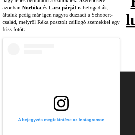
nagy lépés bemutatni a szülőknek. Szerencsére
azonban
Norbika
és
Lara párját
is befogadták,
l
általuk pedig már igen nagyra duzzadt a Schobert-
család, melyről Réka posztolt csillogó szemekkel egy
friss fotót:
A bejegyzés megtekintése az Instagramon