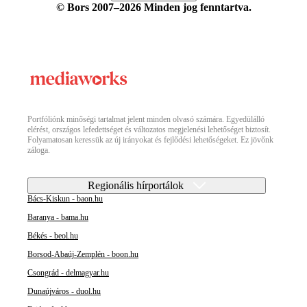
© Bors 2007–2026 Minden jog fenntartva.
Portfóliónk minőségi tartalmat jelent minden olvasó számára. Egyedülálló
elérést, országos lefedettséget és változatos megjelenési lehetőséget biztosít.
Folyamatosan keressük az új irányokat és fejlődési lehetőségeket. Ez jövőnk
záloga.
Regionális hírportálok
Bács-Kiskun - baon.hu
Baranya - bama.hu
Békés - beol.hu
Borsod-Abaúj-Zemplén - boon.hu
Csongrád - delmagyar.hu
Dunaújváros - duol.hu