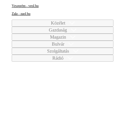
Veszprém - veol.hu
Zala - zaol.hu
Közélet
Gazdaság
Magazin
Bulvár
Szolgáltatás
Rádió