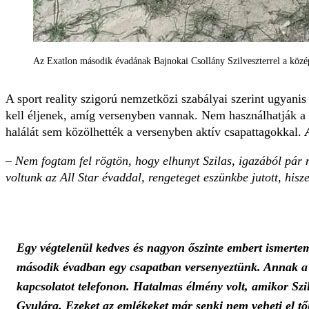
Az Exatlon második évadának Bajnokai Csollány Szilveszterrel a közé
A sport reality szigorú nemzetközi szabályai szerint ugyanis
kell éljenek, amíg versenyben vannak. Nem használhatják a 
halálát sem közölhették a versenyben aktív csapattagokkal.
–
Nem fogtam fel rögtön, hogy elhunyt Szilas, igazából pár
voltunk az All Star évaddal, rengeteget eszünkbe jutott, hi
Egy végtelenül kedves és nagyon őszinte embert ismertem 
második évadban egy csapatban versenyeztünk. Annak a Ba
kapcsolatot telefonon. Hatalmas élmény volt, amikor Szi
Gyulára. Ezeket az emlékeket már senki nem veheti el t