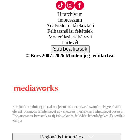
Hírarchívum
Impresszum
Adatvédelmi tájékoztató
Felhasználási feltételek
Moderálási szabályzat
Hírlevél
Süti beállítások
© Bors 2007–2026 Minden jog fenntartva.
Portfóliónk minőségi tartalmat jelent minden olvasó számára. Egyedülálló
elérést, országos lefedettséget és változatos megjelenési lehetőséget biztosít.
Folyamatosan keressük az új irányokat és fejlődési lehetőségeket. Ez jövőnk
záloga.
Regionális hírportálok