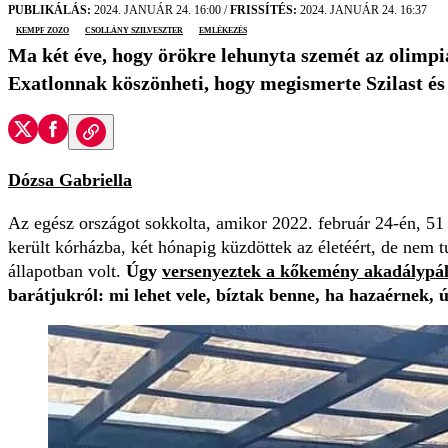
PUBLIKÁLÁS:
2024. JANUÁR 24. 16:00
/
FRISSÍTÉS:
2024. JANUÁR 24. 16:37
kempf zozo
csollány szilveszter
emlékezés
Ma két éve, hogy örökre lehunyta szemét az olimpia
Exatlonnak köszönheti, hogy megismerte Szilast és 
Dózsa Gabriella
Az egész országot sokkolta, amikor 2022. február 24-én, 5
került kórházba, két hónapig küzdöttek az életéért, de nem 
állapotban volt.
Úgy
versenyeztek a kőkemény akadálypá
barátjukról: mi lehet vele, bíztak benne, ha hazaérnek, ú