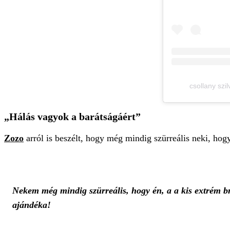
csollany szi
„Hálás vagyok a barátságáért”
Zozo
arról is beszélt, hogy még mindig szürreális neki, hog
Nekem még mindig szürreális, hogy én, a a kis extrém bm
ajándéka!