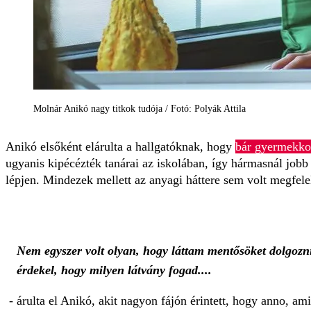
Molnár Anikó nagy titkok tudója / Fotó: Polyák Attila
Anikó elsőként elárulta a hallgatóknak, hogy
bár gyermekkor
ugyanis kipécézték tanárai az iskolában, így hármasnál jobb
lépjen. Mindezek mellett az anyagi háttere sem volt megfel
Nem egyszer volt olyan, hogy láttam mentősöket dolgozni
érdekel, hogy milyen látvány fogad....
- árulta el Anikó, akit nagyon fájón érintett, hogy anno, am