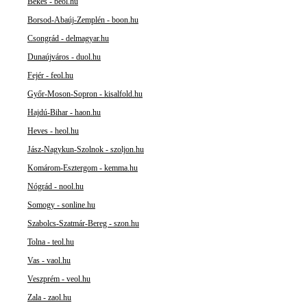
Békés - beol.hu
Borsod-Abaúj-Zemplén - boon.hu
Csongrád - delmagyar.hu
Dunaújváros - duol.hu
Fejér - feol.hu
Győr-Moson-Sopron - kisalfold.hu
Hajdú-Bihar - haon.hu
Heves - heol.hu
Jász-Nagykun-Szolnok - szoljon.hu
Komárom-Esztergom - kemma.hu
Nógrád - nool.hu
Somogy - sonline.hu
Szabolcs-Szatmár-Bereg - szon.hu
Tolna - teol.hu
Vas - vaol.hu
Veszprém - veol.hu
Zala - zaol.hu