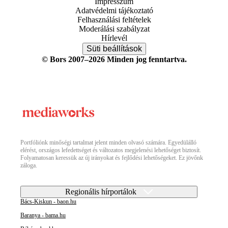
Impresszum
Adatvédelmi tájékoztató
Felhasználási feltételek
Moderálási szabályzat
Hírlevél
Süti beállítások
© Bors 2007–2026 Minden jog fenntartva.
Portfóliónk minőségi tartalmat jelent minden olvasó számára. Egyedülálló
elérést, országos lefedettséget és változatos megjelenési lehetőséget biztosít.
Folyamatosan keressük az új irányokat és fejlődési lehetőségeket. Ez jövőnk
záloga.
Regionális hírportálok
Bács-Kiskun - baon.hu
Baranya - bama.hu