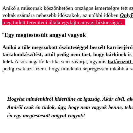
Anikó a műsornak köszönhetően országos ismertségre tett sze
voltak számára nehezebb időszakok, az utóbbi időben
Only
meg tudott teremteni általa egyfajta anyagi biztonságot.
˝Egy megtestesült angyal vagyok˝
Anikó a tőle megszokott őszinteséggel beszélt karrierjér
tartalomkészítést, attól pedig nem tart, hogy bárkinek i
felel.
A sok negatív kritika sem zavarja, ugyanis
határozott
pedig csak azt üzeni, hogy mindenki sepregessen inkább a s
Hogyha mindenkiről kiderülne az igazság. Akár civil, aká
Amiről csak én tudok, úgy, hogy nem vagyok benne, teh
én egy megtestesült angyal vagyok!