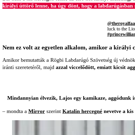
királyi úttörő lenne, ha úgy dönt, hogy a labdarúgásban s
@theroyalfaa
luck to the Li
#princewilli
Nem ez volt az egyetlen alkalom, amikor a királyi c
Amikor bemutatták a Rögbi Labdarúgó Szövetség új védnökek
iránti szeretetéről, majd
azzal viccelődött, emiatt kicsit a
Mindannyian élvezik, Lajos egy kamikaze, aggódunk is
– mondta a
Mirror
szerint
Katalin hercegné
nevetve a kis 