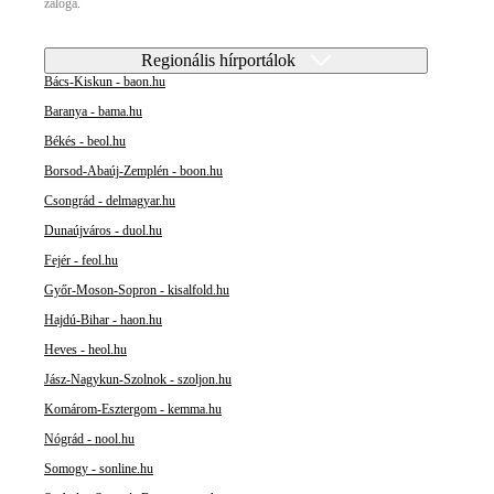
záloga.
Regionális hírportálok
Bács-Kiskun - baon.hu
Baranya - bama.hu
Békés - beol.hu
Borsod-Abaúj-Zemplén - boon.hu
Csongrád - delmagyar.hu
Dunaújváros - duol.hu
Fejér - feol.hu
Győr-Moson-Sopron - kisalfold.hu
Hajdú-Bihar - haon.hu
Heves - heol.hu
Jász-Nagykun-Szolnok - szoljon.hu
Komárom-Esztergom - kemma.hu
Nógrád - nool.hu
Somogy - sonline.hu