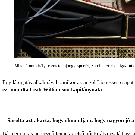
Mindhárom királyi csemete rajong a sportét, Sarolta azonban igazi útt
Egy látogatás alkalmával, amikor az angol Lionesses csapatt
ezt mondta Leah Williamson kapitánynak:
Sarolta azt akarta, hogy elmondjam, hogy nagyon jó a
Bár nem a kis hercegnő lenne az első női királyi családtag,