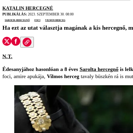
KATALIN HERCEGNÉ
PUBLIKÁLÁS:
2023. SZEPTEMBER 30. 08:00
Sarolta hercegnő
foci
Vilmos herceg
Ha ezt az utat választja magának a kis hercegnő,
N.T.
Édesanyjához hasonlóan a 8 éves
Sarolta hercegnő
is lel
foci, amire apukája,
Vilmos herceg
tavaly büszkén rá is mut