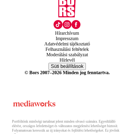
Hírarchívum
Impresszum
Adatvédelmi tájékoztató
Felhasználási feltételek
Moderálási szabályzat
Hírlevél
Süti beállítások
© Bors 2007–2026 Minden jog fenntartva.
Portfóliónk minőségi tartalmat jelent minden olvasó számára. Egyedülálló
elérést, országos lefedettséget és változatos megjelenési lehetőséget biztosít.
Folyamatosan keressük az új irányokat és fejlődési lehetőségeket. Ez jövőnk