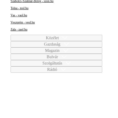
Szabolcs-Szatmár-Bereg - szon.hu
Tolna - teol.hu
Vas - vaol.hu
Veszprém - veol.hu
Zala - zaol.hu
Közélet
Gazdaság
Magazin
Bulvár
Szolgáltatás
Rádió