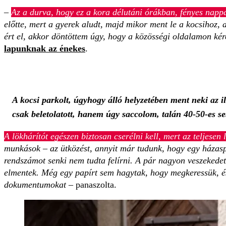
–
Az a durva, hogy ez a kora délutáni órákban, fényes nappal
előtte, mert a gyerek aludt, majd mikor ment le a kocsihoz,
ért el, akkor döntöttem úgy, hogy a közösségi oldalamon kére
lapunknak az énekes
.
A kocsi parkolt, úgyhogy álló helyzetében ment neki az il
csak beletolatott, hanem úgy saccolom, talán 40-50-es s
A lökhárítót egészen biztosan cserélni kell, mert az teljesen 
munkások – az ütközést, annyit már tudunk, hogy egy házasp
rendszámot senki nem tudta felírni. A pár nagyon veszekede
elmentek. Még egy papírt sem hagytak, hogy megkeressük, és
dokumentumokat
– panaszolta.