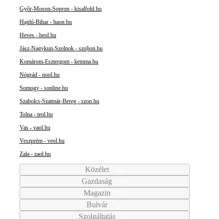
Győr-Moson-Sopron - kisalfold.hu
Hajdú-Bihar - haon.hu
Heves - heol.hu
Jász-Nagykun-Szolnok - szoljon.hu
Komárom-Esztergom - kemma.hu
Nógrád - nool.hu
Somogy - sonline.hu
Szabolcs-Szatmár-Bereg - szon.hu
Tolna - teol.hu
Vas - vaol.hu
Veszprém - veol.hu
Zala - zaol.hu
Közélet
Gazdaság
Magazin
Bulvár
Szolgáltatás