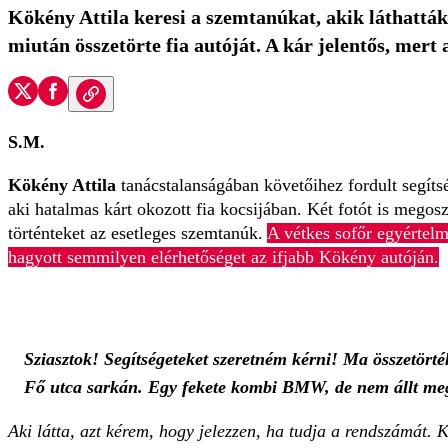
Kökény Attila keresi a szemtanúkat, akik láthatták a
miután összetörte fia autóját. A kár jelentős, mert 
S.M.
Kökény Attila
tanácstalanságában követőihez fordult segíts
aki hatalmas kárt okozott fia kocsijában. Két fotót is megosz
történteket az esetleges szemtanúk.
A vétkes sofőr egyértelm
hagyott semmilyen elérhetőséget az ifjabb Kökény autóján.
Sziasztok! Segítségeteket szeretném kérni! Ma összetörték
Fő utca sarkán. Egy fekete kombi BMW, de nem állt meg,
Aki látta, azt kérem, hogy jelezzen, ha tudja a rendszámá