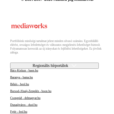
Portfóliónk minőségi tartalmat jelent minden olvasó számára. Egyedülálló
elérést, országos lefedettséget és változatos megjelenési lehetőséget biztosít.
Folyamatosan keressük az új irányokat és fejlődési lehetőségeket. Ez jövőnk
záloga.
Regionális hírportálok
Bács-Kiskun - baon.hu
Baranya - bama.hu
Békés - beol.hu
Borsod-Abaúj-Zemplén - boon.hu
Csongrád - delmagyar.hu
Dunaújváros - duol.hu
Fejér - feol.hu