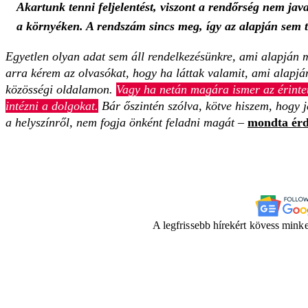
Akartunk tenni feljelentést, viszont a rendőrség nem java
a környéken. A rendszám sincs meg, így az alapján sem tu
Egyetlen olyan adat sem áll rendelkezésünkre, ami alapján m
arra kérem az olvasókat, hogy ha láttak valamit, ami alapjá
közösségi oldalamon.
Vagy ha netán magára ismer az érinte
intézni a dolgokat.
Bár őszintén szólva, kötve hiszem, hogy j
a helyszínről, nem fogja önként feladni magát
–
mondta érd
A legfrissebb hírekért kövess mink